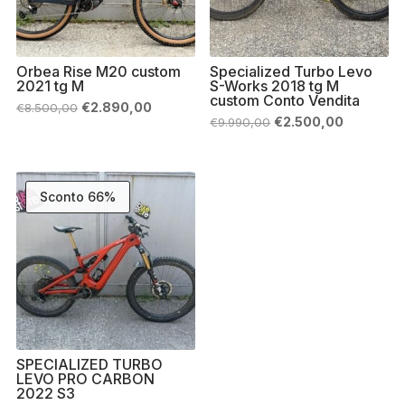
Orbea Rise M20 custom
Specialized Turbo Levo
2021 tg M
S-Works 2018 tg M
custom Conto Vendita
Il
Il
€
2.890,00
€
8.500,00
prezzo
prezzo
Il
Il
€
2.500,00
€
9.990,00
originale
attuale
prezzo
prezzo
era:
è:
originale
attuale
€8.500,00.
€2.890,00.
era:
è:
€9.990,00.
€2.500,00
Sconto 66%
SPECIALIZED TURBO
LEVO PRO CARBON
2022 S3