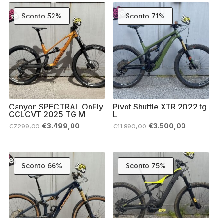
Sconto 52%
Sconto 71%
Canyon SPECTRAL OnFly
Pivot Shuttle XTR 2022 tg
CCLCVT 2025 TG M
L
Il
Il
Il
Il
€
3.499,00
€
3.500,00
€
7.299,00
€
11.890,00
prezzo
prezzo
prezzo
prezzo
originale
attuale
originale
attuale
era:
è:
era:
è:
€7.299,00.
€3.499,00.
€11.890,00.
€3.500,0
Sconto 66%
Sconto 75%