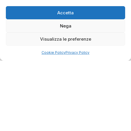
Accetta
Nega
Visualizza le preferenze
Cookie Policy
Privacy Policy
4.75
Basato su
349
recensioni
di tutti i tempi
Valutazione
Come raccogliamo le recensioni?
Salvatore
verificato
Servizio clienti competente, lo consiglio.