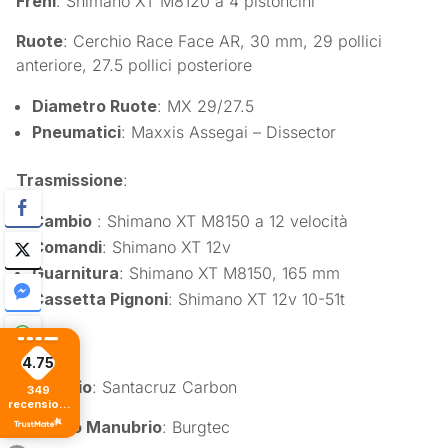
Freni
: Shimano XT M8120 a 4 pistoncini
Ruote
: Cerchio Race Face AR, 30 mm, 29 pollici
anteriore, 27.5 pollici posteriore
Diametro Ruote
: MX 29/27.5
Pneumatici
: Maxxis Assegai – Dissector
Trasmissione
:
Cambio
: Shimano XT M8150 a 12 velocità
Comandi
: Shimano XT 12v
Guarnitura
: Shimano XT M8150, 165 mm
Cassetta Pignoni
: Shimano XT 12v 10-51t
4.75
Manubrio
: Santacruz Carbon
349
recensioni
di tutti i
Attacco Manubrio
: Burgtec
tempi