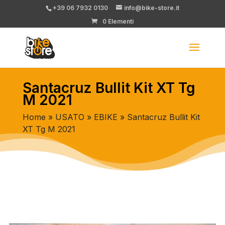
+39 06 7932 0130
info@bike-store.it
0 Elementi
Santacruz Bullit Kit XT Tg
M 2021
Home
»
USATO
»
EBIKE
» Santacruz Bullit Kit
XT Tg M 2021