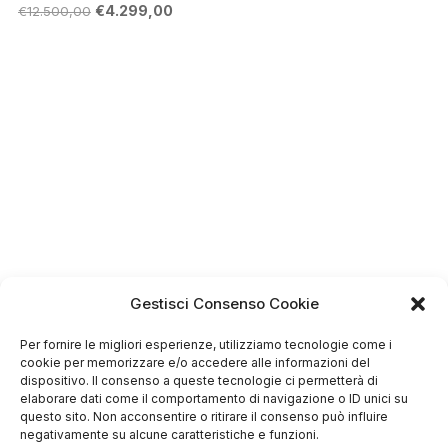
Il
Il
€
4.299,00
€
12.500,00
prezzo
prezzo
originale
attuale
era:
è:
€12.500,00.
€4.299,00.
Gestisci Consenso Cookie
Per fornire le migliori esperienze, utilizziamo tecnologie come i
cookie per memorizzare e/o accedere alle informazioni del
dispositivo. Il consenso a queste tecnologie ci permetterà di
elaborare dati come il comportamento di navigazione o ID unici su
questo sito. Non acconsentire o ritirare il consenso può influire
negativamente su alcune caratteristiche e funzioni.