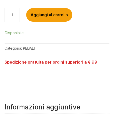
SWITCH
Aggiungi al carrello
PEDALE
FREERIDE*
NERO
QUANTITÀ
Disponibile
Categoria:
PEDALI
Spedizione gratuita per ordini superiori a € 99
Informazioni aggiuntive