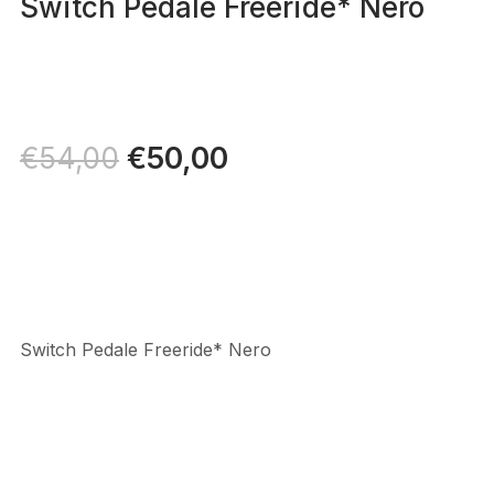
Switch Pedale Freeride* Nero
Il
€
50,00
Il
€
54,00
prezzo
prezzo
originale
attuale
era:
è:
€54,00.
€50,00.
Switch Pedale Freeride* Nero