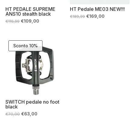
HT PEDALE SUPREME
HT Pedale ME03 NEW!!!
ANS10 stealth black
Il
Il
€
169,00
€
189,99
prezzo
prezzo
Il
Il
€
109,00
€
119,99
originale
attuale
prezzo
prezzo
era:
è:
originale
attuale
€189,99.
€169,00.
era:
è:
€119,99.
€109,00.
Sconto 10%
SWITCH pedale no foot
black
Il
Il
€
63,00
€
70,00
prezzo
prezzo
originale
attuale
era:
è:
€70,00.
€63,00.