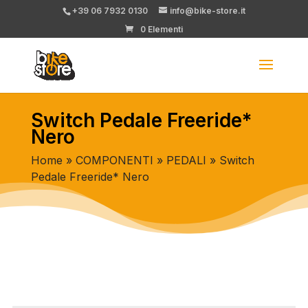
+39 06 7932 0130
info@bike-store.it
0 Elementi
Switch Pedale Freeride*
Nero
Home
»
COMPONENTI
»
PEDALI
» Switch
Pedale Freeride* Nero