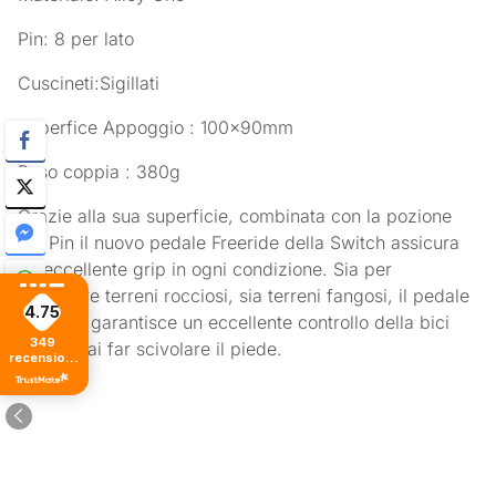
Pin: 8 per lato
Cuscineti:Sigillati
Superfice Appoggio : 100x90mm
Peso coppia : 380g
Grazie alla sua superficie, combinata con la pozione
dei Pin il nuovo pedale Freeride della Switch assicura
un eccellente grip in ogni condizione. Sia per
affrontare terreni rocciosi, sia terreni fangosi, il pedale
4.75
Freeride garantisce un eccellente controllo della bici
349
senza mai far scivolare il piede.
recensioni
di tutti i
tempi