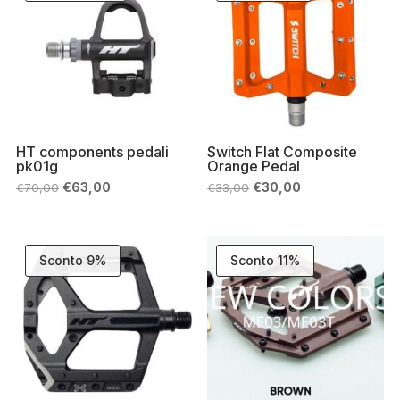
HT components pedali
Switch Flat Composite
pk01g
Orange Pedal
Il
Il
Il
Il
€
63,00
€
30,00
€
70,00
€
33,00
prezzo
prezzo
prezzo
prezzo
originale
attuale
originale
attuale
era:
è:
era:
è:
€70,00.
€63,00.
€33,00.
€30,00.
Sconto 9%
Sconto 11%