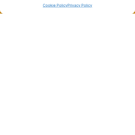
Cookie Policy
Privacy Policy
Dalla passione per il ciclismo e per le biciclette nasce il
team Bike-Store
Store
Via Tancredi Canonico 29
00173 Roma
+39 06 7932 0130