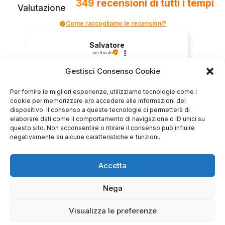
349
recensioni
di tutti i tempi
Valutazione
Come raccogliamo le recensioni?
Salvatore
verificato
Gestisci Consenso Cookie
Servizio clienti competente, lo consiglio.
Per fornire le migliori esperienze, utilizziamo tecnologie come i
cookie per memorizzare e/o accedere alle informazioni del
dispositivo. Il consenso a queste tecnologie ci permetterà di
elaborare dati come il comportamento di navigazione o ID unici su
0
0
questo sito. Non acconsentire o ritirare il consenso può influire
negativamente su alcune caratteristiche e funzioni.
questa settimana
Commento del venditore
Accetta
Grazie per le tue belle parole! Siamo lieti che
l'acquisto sia andato liscio, e che possiamo
Nega
raccolte e verificate da
fornire il servizio giusto a clienti così fantastici.
Grazie ancora!
Visualizza le preferenze