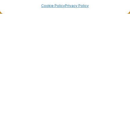
Cookie Policy
Privacy Policy
Dalla passione per il ciclismo e per le biciclette nasce il
team Bike-Store
Store
Via Tancredi Canonico 29
00173 Roma
+39 06 7932 0130
info@bike-store.it
WhatsApp
Orari negozio