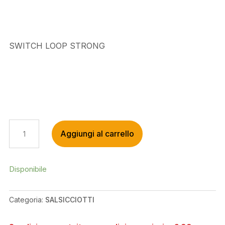
era:
è:
€48,00.
€45,00.
SWITCH LOOP STRONG
SWITCH
Aggiungi al carrello
LOOP
STRONG
QUANTITÀ
Disponibile
Categoria:
SALSICCIOTTI