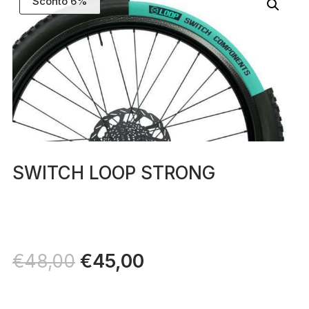
Sconto 6%
SWITCH LOOP STRONG
Il
€
45,00
Il
€
48,00
prezzo
prezzo
originale
attuale