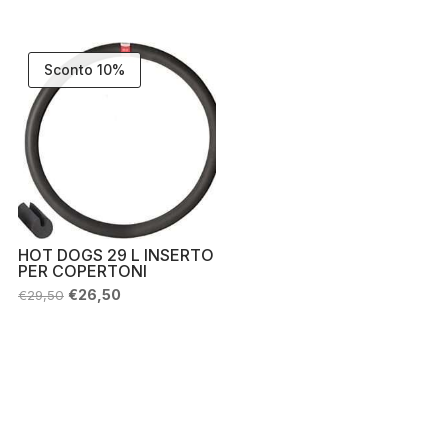
prezzo
prezzo
originale
attuale
era:
è:
€35,00.
€29,50.
Sconto 10%
HOT DOGS 29 L INSERTO
PER COPERTONI
Il
Il
€
26,50
€
29,50
prezzo
prezzo
originale
attuale
era:
è:
€29,50.
€26,50.