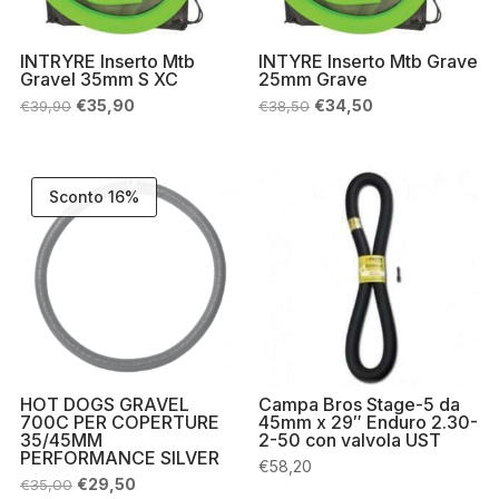
INTRYRE Inserto Mtb
INTYRE Inserto Mtb Grave
Gravel 35mm S XC
25mm Grave
Il
Il
Il
Il
€
35,90
€
34,50
€
39,90
€
38,50
prezzo
prezzo
prezzo
prezzo
originale
attuale
originale
attuale
era:
è:
era:
è:
€39,90.
€35,90.
€38,50.
€34,50.
Sconto 16%
HOT DOGS GRAVEL
Campa Bros Stage-5 da
700C PER COPERTURE
45mm x 29″ Enduro 2.30-
35/45MM
2-50 con valvola UST
PERFORMANCE SILVER
€
58,20
Il
Il
€
29,50
€
35,00