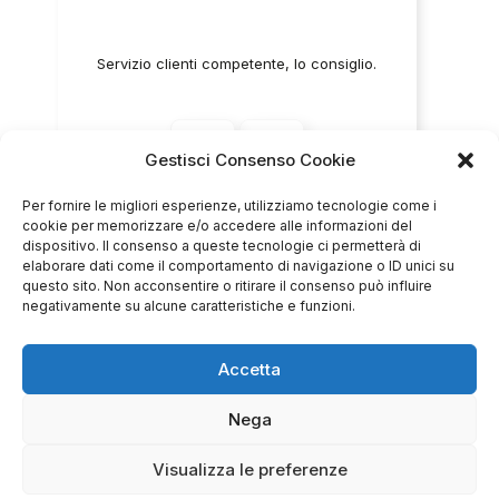
Servizio clienti competente, lo consiglio.
0
0
Gestisci Consenso Cookie
questa settimana
Per fornire le migliori esperienze, utilizziamo tecnologie come i
Commento del venditore
cookie per memorizzare e/o accedere alle informazioni del
dispositivo. Il consenso a queste tecnologie ci permetterà di
Grazie per le tue belle parole! Siamo lieti che
elaborare dati come il comportamento di navigazione o ID unici su
l'acquisto sia andato liscio, e che possiamo
questo sito. Non acconsentire o ritirare il consenso può influire
raccolte e verificate da
fornire il servizio giusto a clienti così fantastici.
negativamente su alcune caratteristiche e funzioni.
Grazie ancora!
Accetta
Nega
Visualizza le preferenze