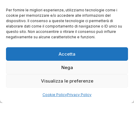
Salvatore
Per fornire le migliori esperienze, utilizziamo tecnologie come i
verificato
cookie per memorizzare e/o accedere alle informazioni del
dispositivo. Il consenso a queste tecnologie ci permetterà di
elaborare dati come il comportamento di navigazione o ID unici su
questo sito. Non acconsentire o ritirare il consenso può influire
Servizio clienti competente, lo consiglio.
negativamente su alcune caratteristiche e funzioni.
0
0
Accetta
questa settimana
Nega
Commento del venditore
Visualizza le preferenze
Grazie per le tue belle parole! Siamo lieti che
l'acquisto sia andato liscio, e che possiamo
Cookie Policy
Privacy Policy
raccolte e verificate da
fornire il servizio giusto a clienti così fantastici.
Grazie ancora!