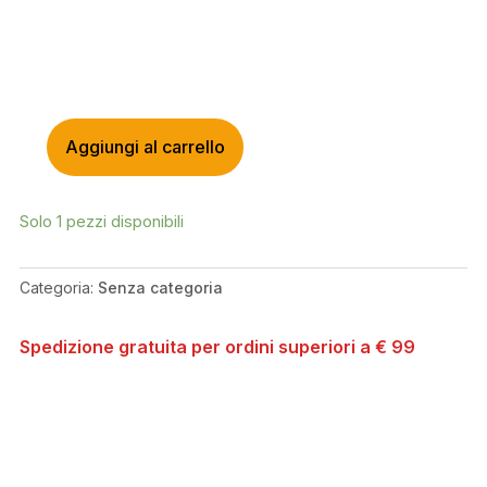
Aggiungi al carrello
SWITCH
REGGISELLA
TELESCOPICO
Solo 1 pezzi disponibili
SW-
50MM
27.2MM
Categoria:
Senza categoria
QUANTITÀ
Spedizione gratuita per ordini superiori a € 99