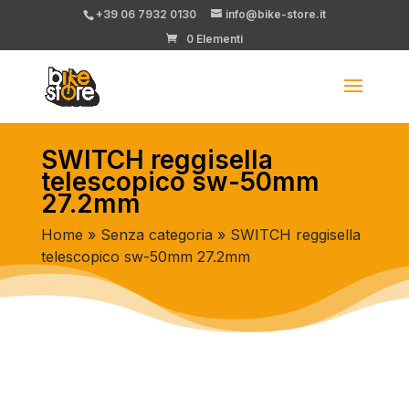
+39 06 7932 0130
info@bike-store.it
0 Elementi
SWITCH reggisella
telescopico sw-50mm
27.2mm
Home
»
Senza categoria
» SWITCH reggisella
telescopico sw-50mm 27.2mm