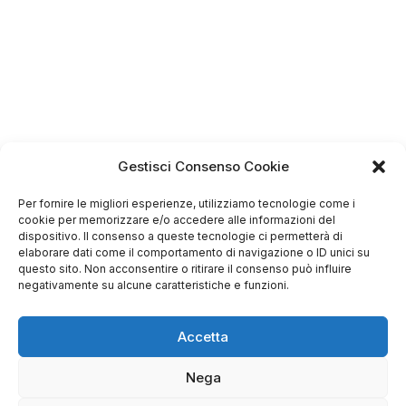
Gestisci Consenso Cookie
Per fornire le migliori esperienze, utilizziamo tecnologie come i
cookie per memorizzare e/o accedere alle informazioni del
dispositivo. Il consenso a queste tecnologie ci permetterà di
elaborare dati come il comportamento di navigazione o ID unici su
questo sito. Non acconsentire o ritirare il consenso può influire
negativamente su alcune caratteristiche e funzioni.
Accetta
4.75
Basato su
Nega
349
recensioni
di tutti i tempi
Valutazione