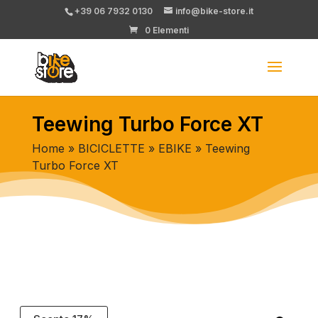
+39 06 7932 0130
info@bike-store.it
0 Elementi
Teewing Turbo Force XT
Home
»
BICICLETTE
»
EBIKE
» Teewing
Turbo Force XT