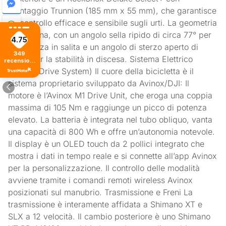
montaggio Trunnion (185 mm x 55 mm), che garantisce
un controllo efficace e sensibile sugli urti. La geometria
è moderna, con un angolo sella ripido di circa 77° per
4.75
l’efficienza in salita e un angolo di sterzo aperto di
349
64.5° per la stabilità in discesa. Sistema Elettrico
recensioni
di tutti i
(Avinox Drive System) Il cuore della bicicletta è il
tempi
sistema proprietario sviluppato da Avinox/DJI: Il
motore è l’Avinox M1 Drive Unit, che eroga una coppia
massima di 105 Nm e raggiunge un picco di potenza
elevato. La batteria è integrata nel tubo obliquo, vanta
una capacità di 800 Wh e offre un’autonomia notevole.
Il display è un OLED touch da 2 pollici integrato che
mostra i dati in tempo reale e si connette all’app Avinox
per la personalizzazione. Il controllo delle modalità
avviene tramite i comandi remoti wireless Avinox
posizionati sul manubrio. Trasmissione e Freni La
trasmissione è interamente affidata a Shimano XT e
SLX a 12 velocità. Il cambio posteriore è uno Shimano