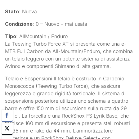
Stato
: Nuova
Condizione
: 0 – Nuovo – mai usata
Tipo
: AllMountain / Enduro
La Teewing Turbo Force XT si presenta come una e-
MTB Full Carbon da All-Mountain/Enduro, che combina
un telaio leggero con un potente sistema di assistenza
Avinox e componenti Shimano di alta gamma.
Telaio e Sospensioni Il telaio è costruito in Carbonio
Monoscocca (Teewing Turbo Force), che assicura
leggerezza e grande rigidità torsionale. Il sistema di
sospensione posteriore utilizza uno schema a quattro
barre e offre 150 mm di escursione sulla ruota da 29
pollici. La forcella è una RockShox FS Lyrik Base, che
fornisce 160 mm di escursione e presenta steli robusti
da 35 mm e rake da 44 mm. L’ammortizzatore
posteriore è un RockShox Deluxe Select+ con