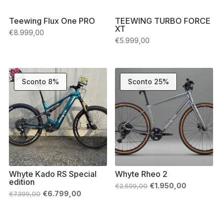
Teewing Flux One PRO
TEEWING TURBO FORCE
XT
€
8.999,00
€
5.999,00
Sconto 8%
Sconto 25%
Whyte Kado RS Special
Whyte Rheo 2
edition
Il
Il
€
1.950,00
€
2.599,00
prezzo
prezzo
Il
Il
€
6.799,00
€
7.399,00
originale
attuale
prezzo
prezzo
era:
è:
originale
attuale
€2.599,00.
€1.950,00.
era:
è: