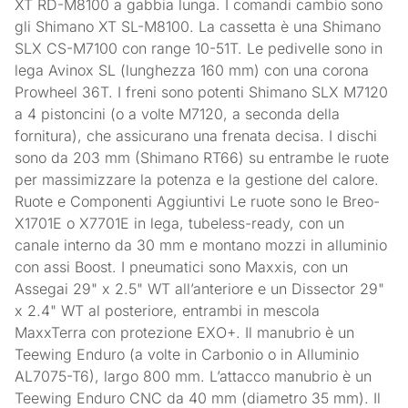
XT RD-M8100 a gabbia lunga. I comandi cambio sono
gli Shimano XT SL-M8100. La cassetta è una Shimano
SLX CS-M7100 con range 10-51T. Le pedivelle sono in
lega Avinox SL (lunghezza 160 mm) con una corona
Prowheel 36T. I freni sono potenti Shimano SLX M7120
a 4 pistoncini (o a volte M7120, a seconda della
fornitura), che assicurano una frenata decisa. I dischi
sono da 203 mm (Shimano RT66) su entrambe le ruote
per massimizzare la potenza e la gestione del calore.
Ruote e Componenti Aggiuntivi Le ruote sono le Breo-
X1701E o X7701E in lega, tubeless-ready, con un
canale interno da 30 mm e montano mozzi in alluminio
con assi Boost. I pneumatici sono Maxxis, con un
Assegai 29" x 2.5" WT all’anteriore e un Dissector 29"
x 2.4" WT al posteriore, entrambi in mescola
MaxxTerra con protezione EXO+. Il manubrio è un
Teewing Enduro (a volte in Carbonio o in Alluminio
AL7075-T6), largo 800 mm. L’attacco manubrio è un
Teewing Enduro CNC da 40 mm (diametro 35 mm). Il