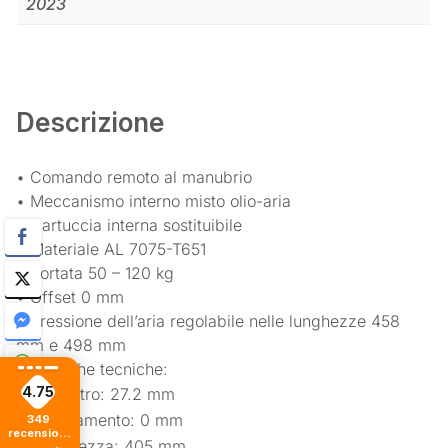
2023
Descrizione
• Comando remoto al manubrio
• Meccanismo interno misto olio-aria
• Cartuccia interna sostituibile
• Materiale AL 7075-T651
• Portata 50 – 120 kg
• Offset 0 mm
• Pressione dell’aria regolabile nelle lunghezze 458
mm e 498 mm
Specifiche tecniche:
4.75
Diametro: 27.2 mm
Arretramento: 0 mm
349
recensioni
Lunghezza: 405 mm
di tutti i