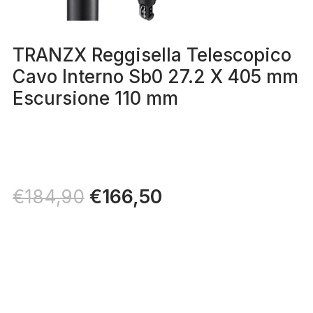
TRANZX Reggisella Telescopico
Cavo Interno Sb0 27.2 X 405 mm
Escursione 110 mm
Il
€
166,50
Il
€
184,90
prezzo
prezzo
originale
attuale
era:
è:
€184,90.
€166,50.