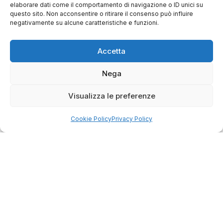
Servizio clienti competente, lo consiglio.
elaborare dati come il comportamento di navigazione o ID unici su
questo sito. Non acconsentire o ritirare il consenso può influire
negativamente su alcune caratteristiche e funzioni.
0
0
Accetta
questa settimana
Nega
Commento del venditore
Grazie per le tue belle parole! Siamo lieti che
Visualizza le preferenze
l'acquisto sia andato liscio, e che possiamo
raccolte e verificate da
fornire il servizio giusto a clienti così fantastici.
Cookie Policy
Privacy Policy
Grazie ancora!