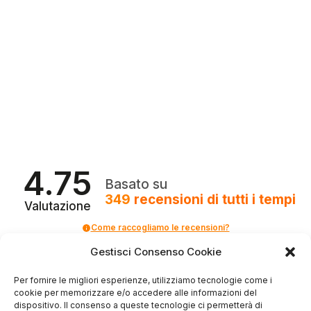
4.75
Basato su
349
recensioni
di tutti i tempi
Valutazione
Come raccogliamo le recensioni?
Gestisci Consenso Cookie
Salvatore
verificato
Per fornire le migliori esperienze, utilizziamo tecnologie come i
cookie per memorizzare e/o accedere alle informazioni del
dispositivo. Il consenso a queste tecnologie ci permetterà di