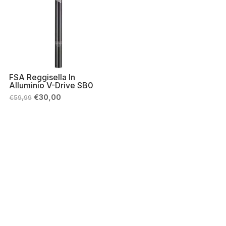
FSA Reggisella In
Alluminio V-Drive SB0
Il
Il
€
30,00
€
59,99
prezzo
prezzo
originale
attuale
era:
è:
€59,99.
€30,00.