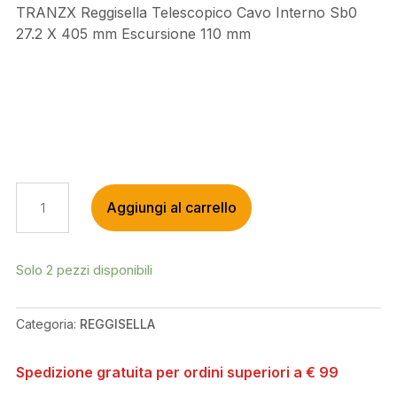
TRANZX Reggisella Telescopico Cavo Interno Sb0
27.2 X 405 mm Escursione 110 mm
TRANZX
Aggiungi al carrello
REGGISELLA
TELESCOPICO
CAVO
INTERNO
Solo 2 pezzi disponibili
SB0
27.2
Categoria:
REGGISELLA
X
405
MM
Spedizione gratuita per ordini superiori a € 99
ESCURSIONE