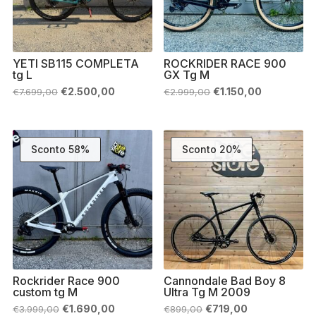
YETI SB115 COMPLETA
ROCKRIDER RACE 900
tg L
GX Tg M
Il
Il
Il
Il
€
2.500,00
€
1.150,00
€
7.699,00
€
2.999,00
prezzo
prezzo
prezzo
prezzo
originale
attuale
originale
attuale
era:
è:
era:
è:
€7.699,00.
€2.500,00.
€2.999,00.
€1.150,00.
Sconto 58%
Sconto 20%
Rockrider Race 900
Cannondale Bad Boy 8
custom tg M
Ultra Tg M 2009
Il
Il
Il
Il
€
1.690,00
€
719,00
€
3.999,00
€
899,00