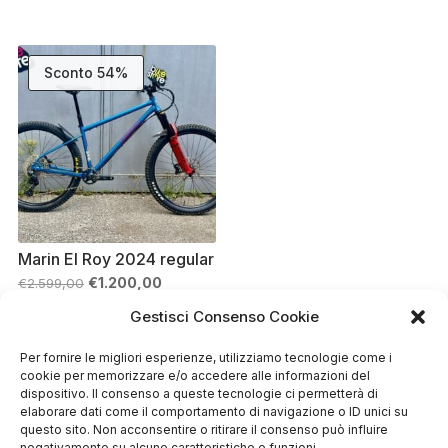
prezzo
prezzo
prezzo
prezzo
originale
attuale
originale
attuale
era:
è:
era:
è:
€3.999,00.
€1.690,00.
€899,00.
€719,00.
Sconto 54%
Marin El Roy 2024 regular
Il
Il
€
1.200,00
€
2.599,00
prezzo
prezzo
originale
attuale
Gestisci Consenso Cookie
era:
è:
€2.599,00.
€1.200,00.
Per fornire le migliori esperienze, utilizziamo tecnologie come i
cookie per memorizzare e/o accedere alle informazioni del
dispositivo. Il consenso a queste tecnologie ci permetterà di
elaborare dati come il comportamento di navigazione o ID unici su
questo sito. Non acconsentire o ritirare il consenso può influire
negativamente su alcune caratteristiche e funzioni.