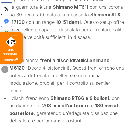
La guarnitura è una
Shimano MT611
con una corona
da 30 denti, abbinata a una cassetta
Shimano SLX
M7100
con un range
10-51 denti
. Questo setup offre
un’eccellente capacità di scalata per affrontare salite
ripide e velocità sufficienti in discesa.
4.75
Freni
349
recensioni
di tutti i
La bici monta
freni a disco idraulici Shimano
tempi
M6120
(Deore 4-pistoncini). Questi freni offrono una
potenza di frenata eccellente e una buona
modulazione, cruciali per il controllo su sentieri
tecnici.
I dischi freno sono
Shimano RT66 a 6 bulloni
, con
un diametro di
203 mm all’anteriore
e
180 mm al
posteriore
, garantendo un’adeguata dissipazione
del calore e performance costanti.