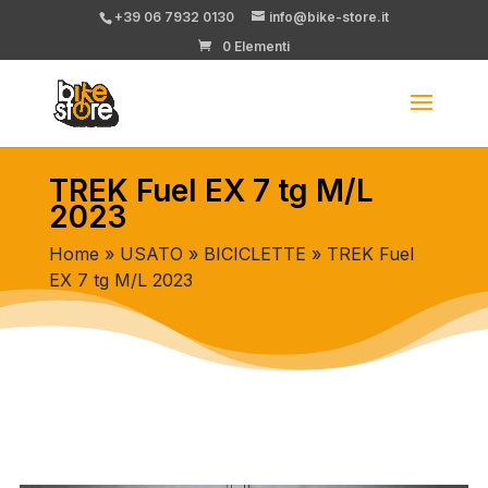
+39 06 7932 0130
info@bike-store.it
0 Elementi
TREK Fuel EX 7 tg M/L
2023
Home
»
USATO
»
BICICLETTE
» TREK Fuel
EX 7 tg M/L 2023