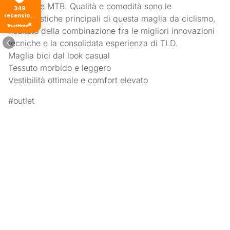
discipline MTB. Qualità e comodità sono le
349
recensioni
caratteristiche principali di questa maglia da ciclismo,
di tutti i
risultato della combinazione fra le migliori innovazioni
tempi
tecniche e la consolidata esperienza di TLD.
Maglia bici dal look casual
Tessuto morbido e leggero
Vestibilità ottimale e comfort elevato
#outlet