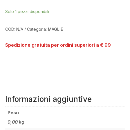
LEE
DESIGNS
Solo 1 pezzi disponibili
FLOWLINE
SS
STACKED
COD:
N/A
Categoria:
MAGLIE
BLACK
JERSEY
Spedizione gratuita per ordini superiori a € 99
QUANTITÀ
Informazioni aggiuntive
Peso
0,00 kg