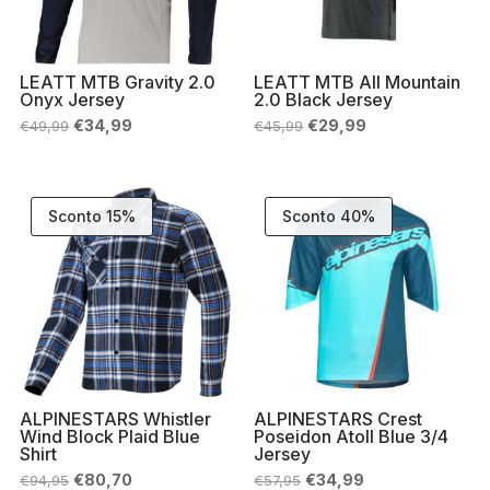
LEATT MTB Gravity 2.0
LEATT MTB All Mountain
Onyx Jersey
2.0 Black Jersey
Il
Il
Il
Il
€
34,99
€
29,99
€
49,99
€
45,99
prezzo
prezzo
prezzo
prezzo
originale
attuale
originale
attuale
era:
è:
era:
è:
€49,99.
€34,99.
€45,99.
€29,99.
Sconto 15%
Sconto 40%
ALPINESTARS Whistler
ALPINESTARS Crest
Wind Block Plaid Blue
Poseidon Atoll Blue 3/4
Shirt
Jersey
Il
Il
Il
Il
€
80,70
€
34,99
€
94,95
€
57,95