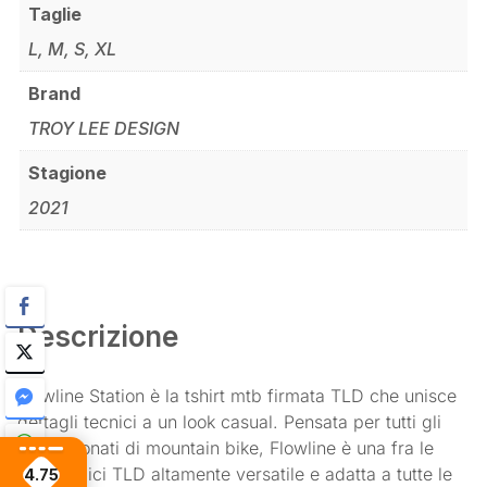
Taglie
L, M, S, XL
Brand
TROY LEE DESIGN
Stagione
2021
Descrizione
Flowline Station è la tshirt mtb firmata TLD che unisce
dettagli tecnici a un look casual. Pensata per tutti gli
appassionati di mountain bike, Flowline è una fra le
maglie bici TLD altamente versatile e adatta a tutte le
4.75