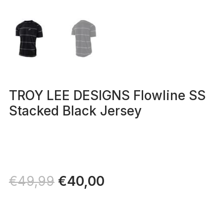
TROY LEE DESIGNS Flowline SS
Stacked Black Jersey
Il
€
40,00
Il
€
49,99
prezzo
prezzo
originale
attuale
era:
è: