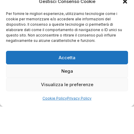
Gestisci Consenso Cookie
Salvatore
Per fornire le migliori esperienze, utilizziamo tecnologie come i
verificato
cookie per memorizzare e/o accedere alle informazioni del
dispositivo. Il consenso a queste tecnologie ci permetterà di
elaborare dati come il comportamento di navigazione o ID unici su
questo sito. Non acconsentire o ritirare il consenso può influire
Servizio clienti competente, lo consiglio.
negativamente su alcune caratteristiche e funzioni.
Accetta
0
0
questa settimana
Nega
Commento del venditore
Visualizza le preferenze
Grazie per le tue belle parole! Siamo lieti che
l'acquisto sia andato liscio, e che possiamo
Cookie Policy
Privacy Policy
raccolte e verificate da
fornire il servizio giusto a clienti così fantastici.
Grazie ancora!