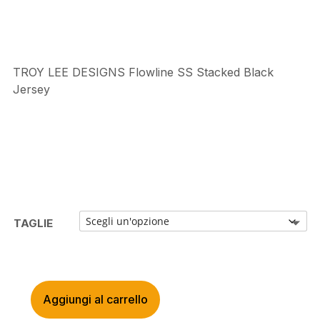
€49,99.
€40,00.
TROY LEE DESIGNS Flowline SS Stacked Black
Jersey
TAGLIE
Aggiungi al carrello
TROY