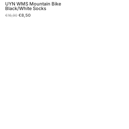
UYN WMS Mountain Bike
Black/White Socks
Il
Il
€
8,50
€
16,90
prezzo
prezzo
originale
attuale
era:
è:
€16,90.
€8,50.