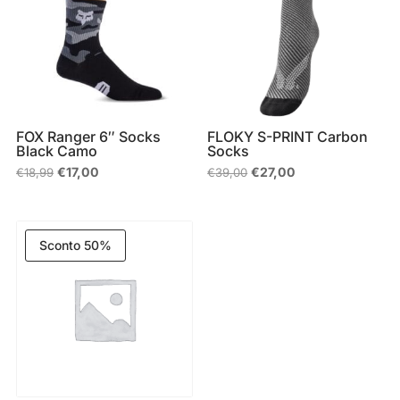
FOX Ranger 6″ Socks
FLOKY S-PRINT Carbon
Black Camo
Socks
Il
Il
Il
Il
€
17,00
€
27,00
€
18,99
€
39,00
prezzo
prezzo
prezzo
prezzo
originale
attuale
originale
attuale
era:
è:
era:
è:
€18,99.
€17,00.
€39,00.
€27,00.
Sconto 50%