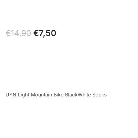
Il
€
7,50
Il
€
14,90
prezzo
prezzo
originale
attuale
era:
è:
€14,90.
€7,50.
UYN Light Mountain Bike BlackWhite Socks