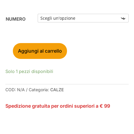
NUMERO
Aggiungi al carrello
UYN
LIGHT
MOUNTAIN
Solo 1 pezzi disponibili
BIKE
BLACKWHITE
SOCKS
COD:
N/A
Categoria:
CALZE
QUANTITÀ
Spedizione gratuita per ordini superiori a € 99