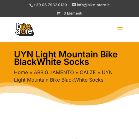
+39 06 7932 0130
info@bike-store.it
0 Elementi
UYN Light Mountain Bike
BlackWhite Socks
Home
»
ABBIGLIAMENTO
»
CALZE
» UYN
Light Mountain Bike BlackWhite Socks