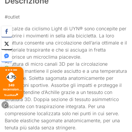
Descrizione
#outlet
Le calze da ciclismo Light di UYN® sono concepite per
favorire i movimenti in sella alla bicicletta. La loro
struttura consente una circolazione dell’aria ottimale e il
materiale traspirante e che si asciuga in fretta
favorisce un microclima piacevole.
Struttura di micro canali 3D per la circolazione
dell’aria; mantiene il piede asciutto e a una temperatura
4.75
piacevole. Soletta sagomata anatomicamente per
prestazioni sportive. Assorbe gli impatti e protegge il
349
recensioni
delicato tendine d’Achille grazie a un tessuto con
di tutti i
tempi
struttura 3D. Doppia sezione di tessuto asimmetrico
fasciante con traspirazione integrata. Per una
compressione localizzata solo nei punti in cui serve.
Bande elastiche sagomate anatomicamente, per una
tenuta più salda senza stringere.