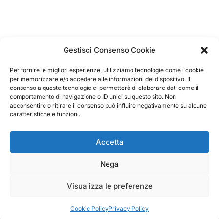
Gestisci Consenso Cookie
Per fornire le migliori esperienze, utilizziamo tecnologie come i cookie
4.75
per memorizzare e/o accedere alle informazioni del dispositivo. Il
Basato su
consenso a queste tecnologie ci permetterà di elaborare dati come il
349
recensioni
di tutti i tempi
comportamento di navigazione o ID unici su questo sito. Non
Valutazione
acconsentire o ritirare il consenso può influire negativamente su alcune
caratteristiche e funzioni.
Come raccogliamo le recensioni?
Salvatore
Accetta
verificato
Nega
Servizio clienti competente, lo consiglio.
Visualizza le preferenze
Cookie Policy
Privacy Policy
0
0