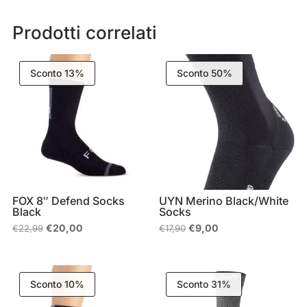
Prodotti correlati
Sconto 13%
Sconto 50%
FOX 8″ Defend Socks
UYN Merino Black/White
Black
Socks
Il
Il
Il
Il
€
20,00
€
9,00
€
22,99
€
17,90
prezzo
prezzo
prezzo
prezzo
originale
attuale
originale
attuale
era:
è:
era:
è:
€22,99.
€20,00.
€17,90.
€9,00.
Sconto 10%
Sconto 31%