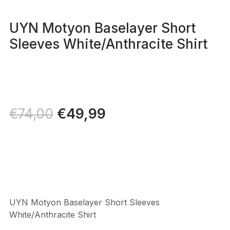
UYN Motyon Baselayer Short
Sleeves White/Anthracite Shirt
Il
€
49,99
Il
€
74,00
prezzo
prezzo
originale
attuale
era:
è:
€74,00.
€49,99.
UYN Motyon Baselayer Short Sleeves
White/Anthracite Shirt