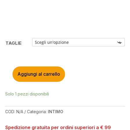
TAGLIE
Aggiungi al carrello
UYN
MOTYON
BASELAYER
Solo 1 pezzi disponibili
SHORT
SLEEVES
WHITE/ANTHRACITE
COD:
N/A
Categoria:
INTIMO
SHIRT
QUANTITÀ
Spedizione gratuita per ordini superiori a € 99