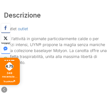
Descrizione
#outlet
outlet
Per l’attività in giornate particolarmente calde o per
sforzi intensi, UYN® propone la maglia senza maniche
della collezione baselayer Motyon. La canotta offre una
perfetta traspirabilità, unita alla massima libertà di
movimento.
4.75
349
recensioni
di tutti i
tempi