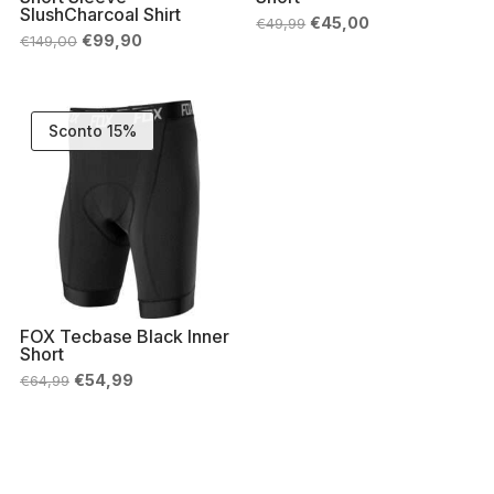
SlushCharcoal Shirt
Il
Il
€
45,00
€
49,99
prezzo
prezzo
Il
Il
€
99,90
€
149,00
originale
attuale
prezzo
prezzo
era:
è:
originale
attuale
€49,99.
€45,00.
era:
è:
€149,00.
€99,90.
Sconto 15%
FOX Tecbase Black Inner
Short
Il
Il
€
54,99
€
64,99
prezzo
prezzo
originale
attuale
era:
è:
€64,99.
€54,99.