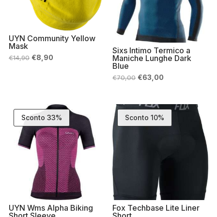
UYN Community Yellow
Mask
Sixs Intimo Termico a
Il
Il
€
8,90
Maniche Lunghe Dark
€
14,90
prezzo
prezzo
Blue
originale
attuale
Il
Il
€
63,00
€
70,00
era:
è:
prezzo
prezzo
€14,90.
€8,90.
originale
attuale
era:
è:
€70,00.
€63,00.
Sconto 33%
Sconto 10%
UYN Wms Alpha Biking
Fox Techbase Lite Liner
Short Sleeve
Short