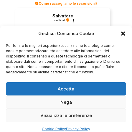
Come raccogliamo le recensioni?
Salvatore
verificato
Gestisci Consenso Cookie
Servizio clienti competente, lo consiglio.
Per fornire le migliori esperienze, utilizziamo tecnologie come i
cookie per memorizzare e/o accedere alle informazioni del
dispositivo. Il consenso a queste tecnologie ci permetterà di
0
0
elaborare dati come il comportamento di navigazione o ID unici su
questo sito. Non acconsentire o ritirare il consenso può influire
negativamente su alcune caratteristiche e funzioni.
questa settimana
Commento del venditore
Accetta
Grazie per le tue belle parole! Siamo lieti che
l'acquisto sia andato liscio, e che possiamo
Nega
raccolte e verificate da
fornire il servizio giusto a clienti così fantastici.
Grazie ancora!
Visualizza le preferenze
Cookie Policy
Privacy Policy