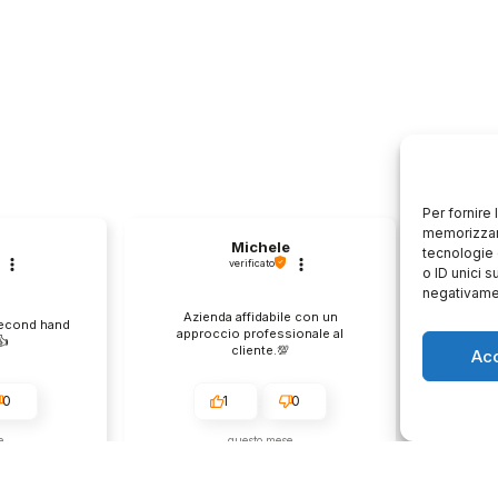
Per fornire
memorizzare
Michele
tecnologie 
verificato
o ID unici s
negativamen
Azienda affidabile con un
Il pr
second hand
approccio professionale al
descri
️
cliente.💯
Ac
0
1
0
e
questo mese
enditore
Commento del venditore
Co