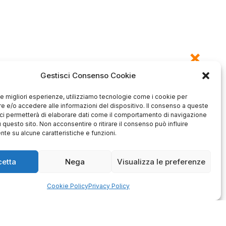
Gestisci Consenso Cookie
 le migliori esperienze, utilizziamo tecnologie come i cookie per
 e/o accedere alle informazioni del dispositivo. Il consenso a queste
Antonio
Marco
ci permetterà di elaborare dati come il comportamento di navigazione
verificato
verificato
u questo sito. Non acconsentire o ritirare il consenso può influire
te su alcune caratteristiche e funzioni.
Ottimo approccio al cliente.
Consegna ottima, senza intoppi.
odotto è conforme alla
Senza dubbio un'azienda di alto
zione, sono soddisfatto
livello. Lo consiglio. La confezione
dell'acquisto.
cetta
Nega
Visualizza le preferenze
è davvero bella, sembra fatta
apposta per me.
1
0
3
0
Cookie Policy
Privacy Policy
questo mese
questo mese
mmento del venditore
Commento del venditore