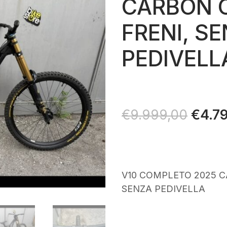
CARBON C
FRENI, S
PEDIVELL
Il
€
4.7
€
9.999,00
prezz
origin
era:
€9.99
V10 COMPLETO 2025 C
SENZA PEDIVELLA