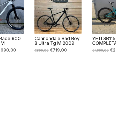
 Race 900
Cannondale Bad Boy
YETI SB115
 M
8 Ultra Tg M 2009
COMPLETA
Il
Il
Il
Il
1.690,00
€
719,00
€
2
€
899,00
€
7.699,00
ezzo
prezzo
prezzo
prezzo
pr
iginale
attuale
originale
attuale
ori
a:
è:
era:
è:
era
.999,00.
€1.690,00.
€899,00.
€719,00.
€7