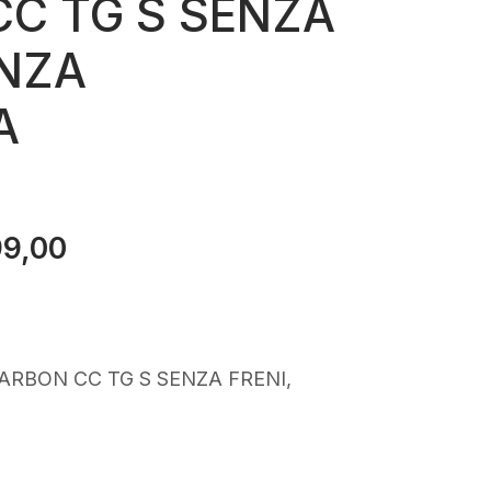
C TG S SENZA
ENZA
A
99,00
Il
o
prezzo
ale
attuale
è:
9,00.
€4.799,00.
ARBON CC TG S SENZA FRENI,