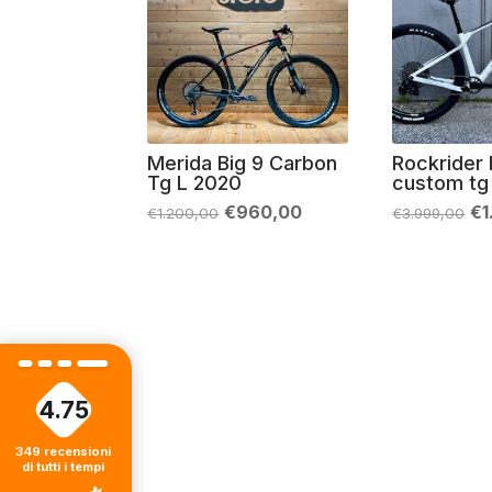
Merida Big 9 Carbon
Rockrider
Tg L 2020
custom tg
Il
Il
Il
€
960,00
€
€
1.200,00
€
3.999,00
prezzo
prezzo
pr
originale
attuale
or
era:
è:
er
€1.200,00.
€960,00.
€3
4.75
349
recensioni
di tutti i tempi