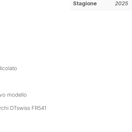
Stagione
2025
icolato
ovo modello
rchi DTswiss FR541