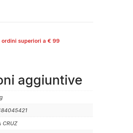
 ordini superiori a € 99
oni aggiuntive
g
484045421
A CRUZ