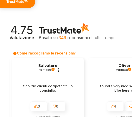
4.75
Valutazione
Basato su
349
recensioni
di tutti i tempi
Come raccogliamo le recensioni?
Salvatore
Oliver
verificato
verificato
Servizio clienti competente, lo
I found a very nice 
consiglio.
bike here! 
0
0
1
questa settimana
questo mes
Commento del venditore
Commento del v