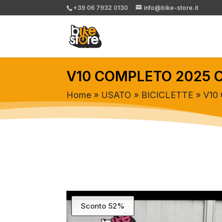
+39 06 7932 0130
info@bike-store.it
V10 COMPLETO 2025 C
Home
»
USATO
»
BICICLETTE
» V10
Sconto 52%