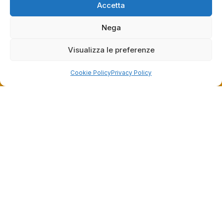
Accetta
Nega
Visualizza le preferenze
Cookie Policy
Privacy Policy
Dalla passione per il ciclismo e per le biciclette nasce il
team Bike-Store
Store
Via Tancredi Canonico 29
00173 Roma