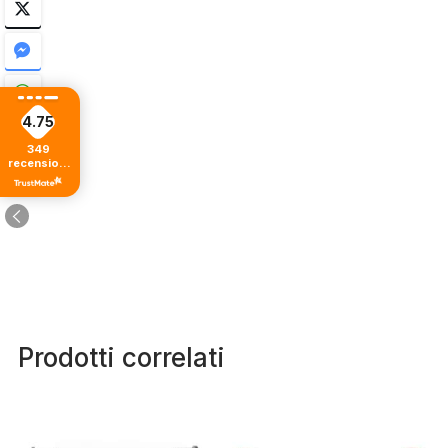
4.75
349
recensioni
di tutti i
tempi
Prodotti correlati