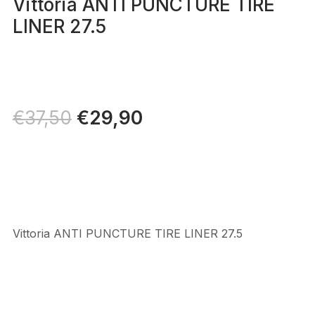
Vittoria ANTI PUNCTURE TIRE
LINER 27.5
Il
€
29,90
Il
€
37,50
prezzo
prezzo
originale
attuale
era:
è:
€37,50.
€29,90.
Vittoria ANTI PUNCTURE TIRE LINER 27.5