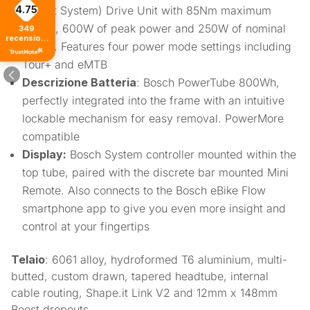
(Smart System) Drive Unit with 85Nm maximum
4.75
torque, 600W of peak power and 250W of nominal
349
recensioni
power. Features four power mode settings including
di tutti i
tempi
Tour+ and eMTB
Descrizione Batteria
: Bosch PowerTube 800Wh,
perfectly integrated into the frame with an intuitive
lockable mechanism for easy removal. PowerMore
compatible
Display:
Bosch System controller mounted within the
top tube, paired with the discrete bar mounted Mini
Remote. Also connects to the Bosch eBike Flow
smartphone app to give you even more insight and
control at your fingertips
Telaio
: 6061 alloy, hydroformed T6 aluminium, multi-
butted, custom drawn, tapered headtube, internal
cable routing, Shape.it Link V2 and 12mm x 148mm
Boost dropouts