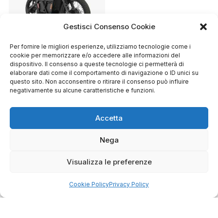
Gestisci Consenso Cookie
Per fornire le migliori esperienze, utilizziamo tecnologie come i
UBCO 2X2 adventure
cookie per memorizzare e/o accedere alle informazioni del
bike
dispositivo. Il consenso a queste tecnologie ci permetterà di
Il
Il
€
4.990,00
€
5.598,99
elaborare dati come il comportamento di navigazione o ID unici su
prezzo
prezzo
questo sito. Non acconsentire o ritirare il consenso può influire
originale
attuale
negativamente su alcune caratteristiche e funzioni.
era:
è:
€5.598,99.
€4.990,00.
Accetta
Nega
Visualizza le preferenze
Cookie Policy
Privacy Policy