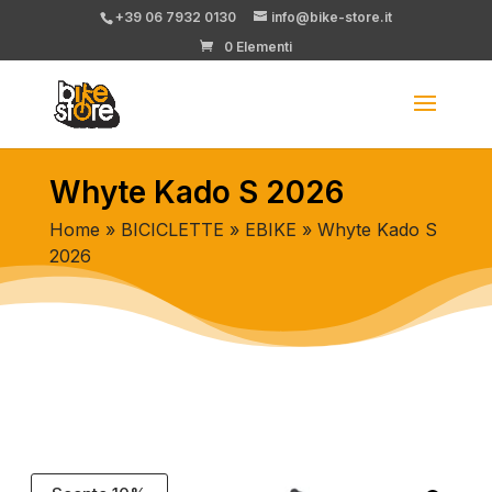
+39 06 7932 0130
info@bike-store.it
0 Elementi
Whyte Kado S 2026
Home
»
BICICLETTE
»
EBIKE
» Whyte Kado S
2026