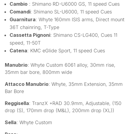
Cambio
: Shimano RD-U6000 GS, 11 speed Cues
Comandi
: Shimano SL-U6000, 11 speed Cues
Guarnitura
: Whyte 160mm ISIS arms, Direct mount
36T chainring, T-Type
Cassetta Pignoni
: Shimano CS-LG400, Cues 11
speed, 11-50T
Catena
: KMC eGlide Sport, 11 speed Cues
Manubrio
: Whyte Custom 6061 alloy, 30mm rise,
35mm bar bore, 800mm wide
Attacco Manubrio
: Whyte, 35mm Extension, 35mm
Bar Bore
Reggisella
: TranzX +RAD 30.9mm, Adjustable, (150
drop (S), 170mm drop (M&L), 200mm drop (XL))
Sella
: Whyte Custom