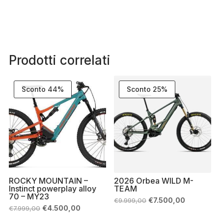
Prodotti correlati
Sconto 44%
Sconto 25%
ROCKY MOUNTAIN –
2026 Orbea WILD M-
Instinct powerplay alloy
TEAM
70 – MY23
Il
Il
€
7.500,00
€
9.999,00
prezzo
prezzo
Il
Il
€
4.500,00
€
7.999,00
originale
attuale
prezzo
prezzo