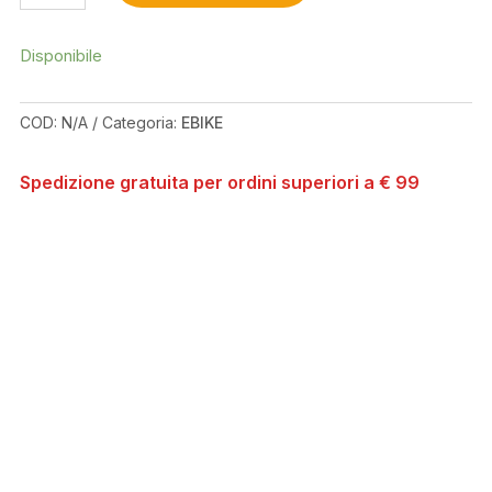
S
2026
QUANTITÀ
Disponibile
COD:
N/A
Categoria:
EBIKE
Spedizione gratuita per ordini superiori a € 99