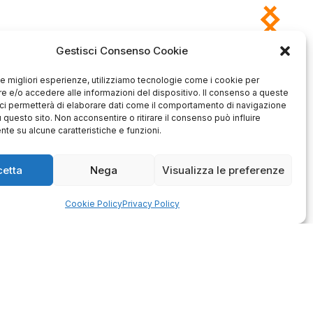
Gestisci Consenso Cookie
 le migliori esperienze, utilizziamo tecnologie come i cookie per
Antonio
Marco
 e/o accedere alle informazioni del dispositivo. Il consenso a queste
verificato
verificato
ci permetterà di elaborare dati come il comportamento di navigazione
u questo sito. Non acconsentire o ritirare il consenso può influire
Ottimo approccio al cliente.
Consegna ottima, senza intoppi.
te su alcune caratteristiche e funzioni.
odotto è conforme alla
Senza dubbio un'azienda di alto
zione, sono soddisfatto
livello. Lo consiglio. La confezione
dell'acquisto.
è davvero bella, sembra fatta
cetta
Nega
Visualizza le preferenze
apposta per me.
1
0
3
0
Cookie Policy
Privacy Policy
questo mese
questo mese
mmento del venditore
Commento del venditore
enti della tua bella
Ci rende molto felici vedere la tua
 e della fiducia. Siamo
fantastica recensione! Lavoriamo
lienti fantastici come te.
sodo per soddisfare le esigenze di
rsonale del negozio.
clienti come te, e siamo contenti di
esserci riusciti. Speriamo che