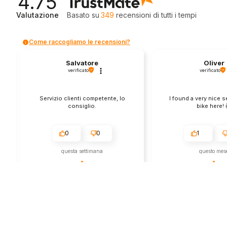
4.75
Valutazione
Basato su
349
recensioni
di tutti i tempi
Come raccogliamo le recensioni?
Salvatore
Oliver
verificato
verificato
Servizio clienti competente, lo
I found a very nice 
consiglio.
bike here! 
0
0
1
questa settimana
questo mes
Commento del venditore
Commento del v
Grazie per le tue belle parole! Siamo
Grazie per una recens
lieti che l'acquisto sia andato liscio,
positiva - è un piacere 
e che possiamo fornire il servizio
così! Apprezziamo il t
giusto a clienti così fantastici. Grazie
sforzo che metti nel c
ancora!
tua esperienza con no