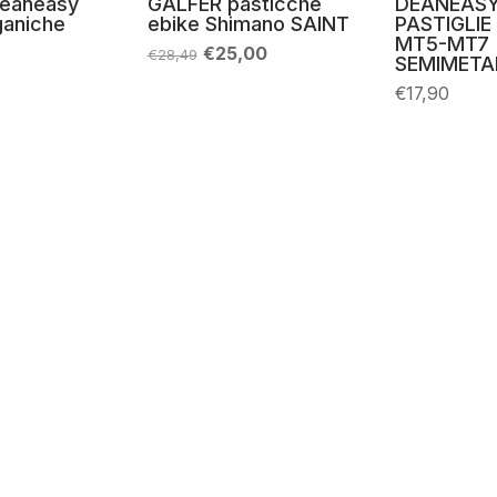
Deaneasy
GALFER pasticche
DEANEAS
aniche
ebike Shimano SAINT
PASTIGLI
MT5-MT7
Il
Il
€
25,00
€
28,49
SEMIMETA
prezzo
prezzo
originale
attuale
€
17,90
era:
è:
€28,49.
€25,00.