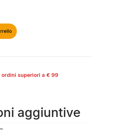
rrello
 ordini superiori a € 99
oni aggiuntive
g