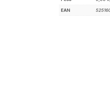
EAN
52516