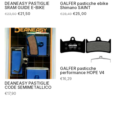
DEANEASY PASTIGLIE
GALFER pasticche ebike
SRAM GUIDE E-BIKE
Shimano SAINT
Il
Il
Il
Il
€
21,50
€
25,00
€
23,50
€
28,49
prezzo
prezzo
prezzo
prezzo
originale
attuale
originale
attuale
era:
è:
era:
è:
€23,50.
€21,50.
€28,49.
€25,00.
GALFER pasticche
performance HOPE V4
€
16,29
DEANEASY PASTIGLIE
CODE SEMIMETALLICO
€
17,90