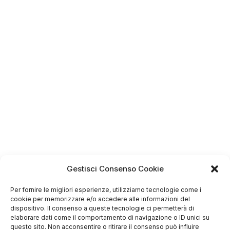
4.75
Gestisci Consenso Cookie
Basato su
349
recensioni
di tutti i tempi
Per fornire le migliori esperienze, utilizziamo tecnologie come i
Valutazione
cookie per memorizzare e/o accedere alle informazioni del
Come raccogliamo le recensioni?
dispositivo. Il consenso a queste tecnologie ci permetterà di
elaborare dati come il comportamento di navigazione o ID unici su
questo sito. Non acconsentire o ritirare il consenso può influire
Salvatore