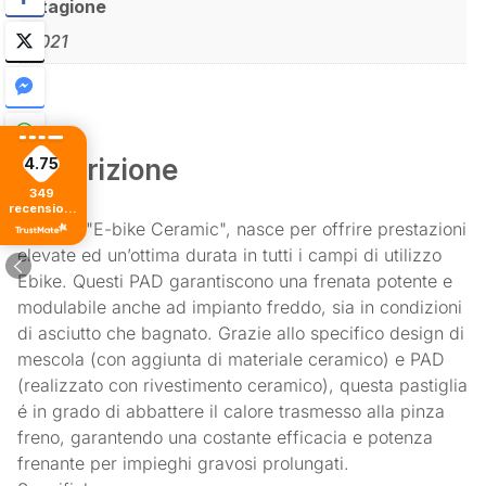
Stagione
2021
Descrizione
4.75
349
recensioni
di tutti i
La linea "E-bike Ceramic", nasce per offrire prestazioni
tempi
elevate ed un’ottima durata in tutti i campi di utilizzo
Ebike. Questi PAD garantiscono una frenata potente e
modulabile anche ad impianto freddo, sia in condizioni
di asciutto che bagnato. Grazie allo specifico design di
mescola (con aggiunta di materiale ceramico) e PAD
(realizzato con rivestimento ceramico), questa pastiglia
é in grado di abbattere il calore trasmesso alla pinza
freno, garantendo una costante efficacia e potenza
frenante per impieghi gravosi prolungati.