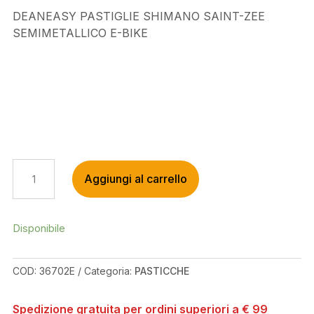
DEANEASY PASTIGLIE SHIMANO SAINT-ZEE
SEMIMETALLICO E-BIKE
DEANEASY
Aggiungi al carrello
PASTIGLIE
SHIMANO
SAINT-
ZEE
Disponibile
SEMIMETALLICO
E-
COD:
36702E
Categoria:
PASTICCHE
BIKE
QUANTITÀ
Spedizione gratuita per ordini superiori a € 99