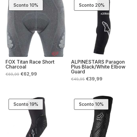
Sconto 10%
Sconto 20%
FOX Titan Race Short
ALPINESTARS Paragon
Charcoal
Plus Black/White Elbow
Guard
Il
Il
€
62,99
€
69,99
prezzo
prezzo
Il
Il
€
39,99
€
49,95
originale
attuale
prezzo
prezzo
era:
è:
originale
attuale
€69,99.
€62,99.
era:
è:
€49,95.
€39,99.
Sconto 19%
Sconto 10%