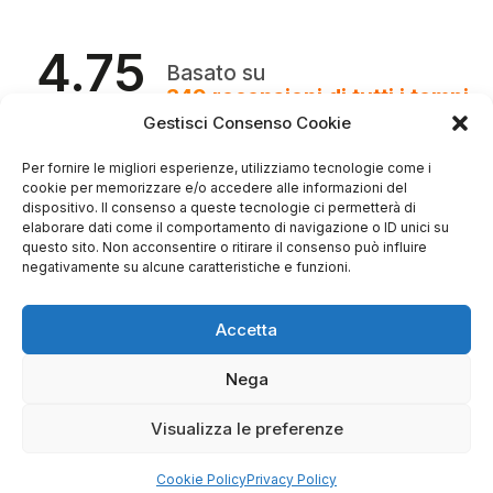
4.75
Basato su
349
recensioni
di tutti i tempi
Valutazione
Gestisci Consenso Cookie
Come raccogliamo le recensioni?
Per fornire le migliori esperienze, utilizziamo tecnologie come i
Salvatore
cookie per memorizzare e/o accedere alle informazioni del
verificato
dispositivo. Il consenso a queste tecnologie ci permetterà di
elaborare dati come il comportamento di navigazione o ID unici su
questo sito. Non acconsentire o ritirare il consenso può influire
negativamente su alcune caratteristiche e funzioni.
Servizio clienti competente, lo consiglio.
Accetta
0
0
Nega
questa settimana
Visualizza le preferenze
Commento del venditore
Grazie per le tue belle parole! Siamo lieti che
Cookie Policy
Privacy Policy