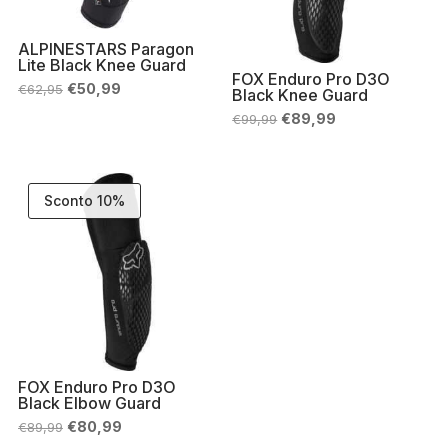
ALPINESTARS Paragon
Lite Black Knee Guard
FOX Enduro Pro D3O
Il
Il
€
50,99
€
62,95
Black Knee Guard
prezzo
prezzo
Il
Il
originale
attuale
€
89,99
€
99,99
prezzo
prezzo
era:
è:
originale
attuale
€62,95.
€50,99.
era:
è:
€99,99.
€89,99.
Sconto 10%
FOX Enduro Pro D3O
Black Elbow Guard
Il
Il
€
80,99
€
89,99
prezzo
prezzo