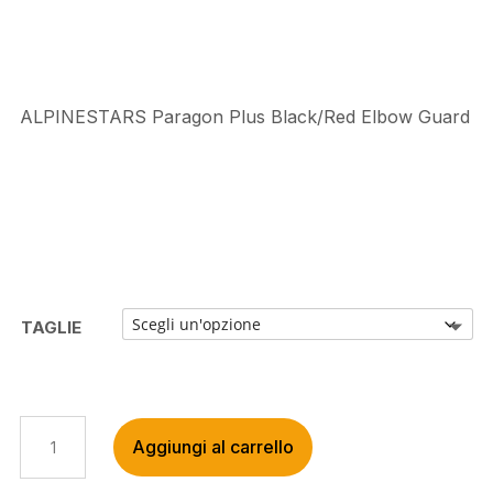
€44,95.
€35,99.
ALPINESTARS Paragon Plus Black/Red Elbow Guard
TAGLIE
ALPINESTARS
Aggiungi al carrello
PARAGON
PLUS