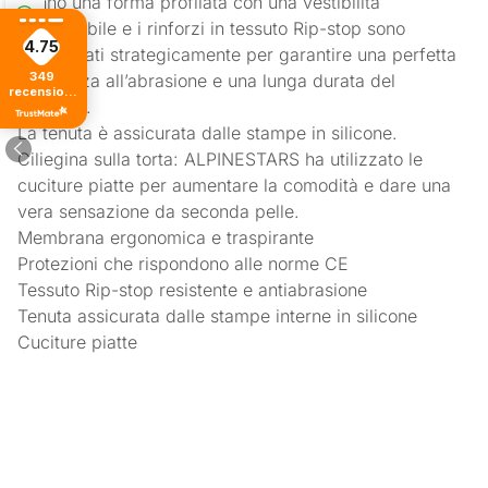
hanno una forma profilata con una vestibilità
impeccabile e i rinforzi in tessuto Rip-stop sono
4.75
posizionati strategicamente per garantire una perfetta
349
resistenza all’abrasione e una lunga durata del
recensioni
prodotto.
di tutti i
tempi
La tenuta è assicurata dalle stampe in silicone.
Ciliegina sulla torta: ALPINESTARS ha utilizzato le
cuciture piatte per aumentare la comodità e dare una
vera sensazione da seconda pelle.
Membrana ergonomica e traspirante
Protezioni che rispondono alle norme CE
Tessuto Rip-stop resistente e antiabrasione
Tenuta assicurata dalle stampe interne in silicone
Cuciture piatte