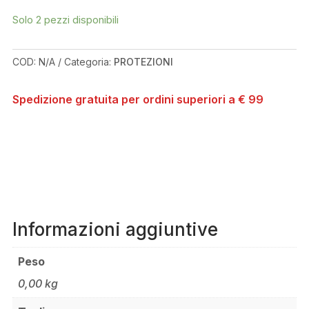
BLACK/RED
ELBOW
Solo 2 pezzi disponibili
GUARD
QUANTITÀ
COD:
N/A
Categoria:
PROTEZIONI
Spedizione gratuita per ordini superiori a € 99
Informazioni aggiuntive
Peso
0,00 kg