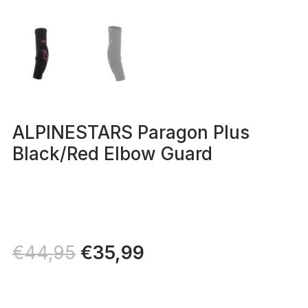
ALPINESTARS Paragon Plus
Black/Red Elbow Guard
Il
€
35,99
Il
€
44,95
prezzo
prezzo
originale
attuale
era:
è: