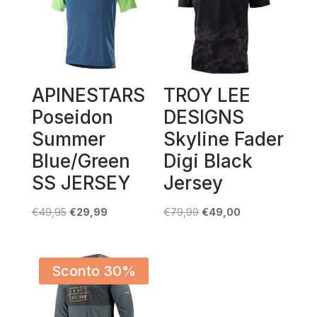
APINESTARS
TROY LEE
Poseidon
DESIGNS
Summer
Skyline Fader
Blue/Green
Digi Black
SS JERSEY
Jersey
Il
Il
Il
Il
€
49,95
€
29,99
€
79,99
€
49,00
prezzo
prezzo
prezzo
prezzo
originale
attuale
originale
attuale
era:
è:
era:
è:
Sconto 30%
€49,95.
€29,99.
€79,99.
€49,00.