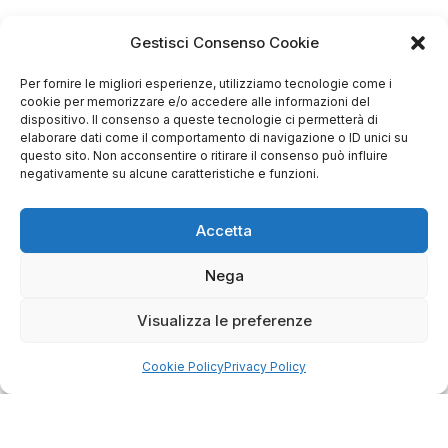
Gestisci Consenso Cookie
Store
Per fornire le migliori esperienze, utilizziamo tecnologie come i
Via Tancredi Canonico 29
cookie per memorizzare e/o accedere alle informazioni del
00173 Roma
dispositivo. Il consenso a queste tecnologie ci permetterà di
elaborare dati come il comportamento di navigazione o ID unici su
questo sito. Non acconsentire o ritirare il consenso può influire
+39 06 7932 0130
negativamente su alcune caratteristiche e funzioni.
info@bike-store.it
Accetta
WhatsApp
Nega
Orari negozio
Visualizza le preferenze
Lun: 15 – 19
Mar – Sab: 10 – 13:30 ⇢ 14:30 – 19:00
Cookie Policy
Privacy Policy
Dom: chiuso
Servizi