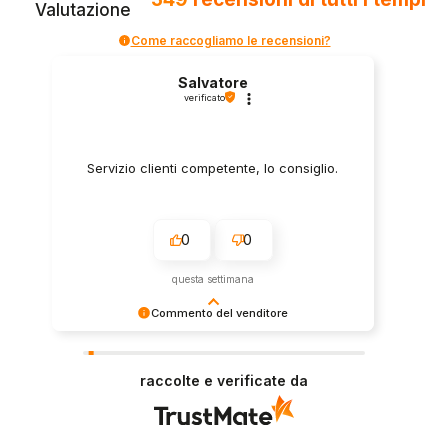
Valutazione
Come raccogliamo le recensioni?
Salvatore
verificato
Servizio clienti competente, lo consiglio.
0
0
questa settimana
Commento del venditore
Grazie per le tue belle parole! Siamo lieti che
l'acquisto sia andato liscio, e che possiamo
raccolte e verificate da
fornire il servizio giusto a clienti così fantastici.
Grazie ancora!