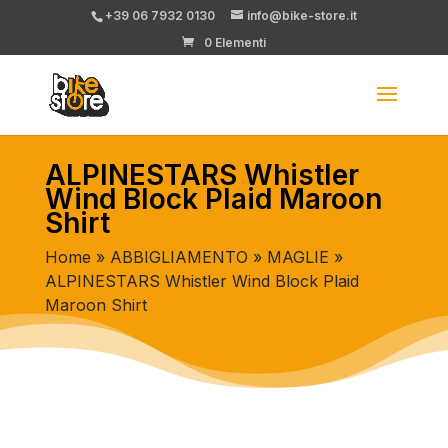
+39 06 7932 0130
info@bike-store.it
0 Elementi
ALPINESTARS Whistler
Wind Block Plaid Maroon
Shirt
Home
»
ABBIGLIAMENTO
»
MAGLIE
»
ALPINESTARS Whistler Wind Block Plaid
Maroon Shirt