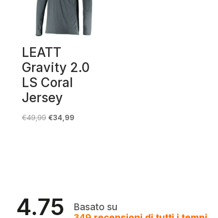
LEATT
Gravity 2.0
LS Coral
Jersey
Il
Il
€
49,99
€
34,99
prezzo
prezzo
originale
attuale
era:
è:
€49,99.
€34,99.
4.75
Basato su
349
recensioni
di tutti i tempi