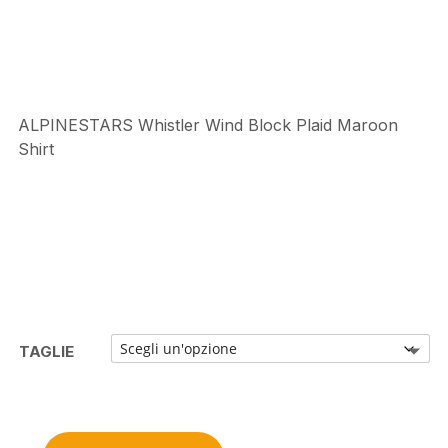
€94,95.
€80,70.
ALPINESTARS Whistler Wind Block Plaid Maroon
Shirt
TAGLIE