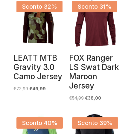
Sconto 32%
Sconto 31%
LEATT MTB
FOX Ranger
Gravity 3.0
LS Swat Dark
Camo Jersey
Maroon
Jersey
Il
Il
€
73,99
€
49,99
prezzo
prezzo
Il
Il
€
54,99
€
38,00
originale
attuale
prezzo
prezzo
era:
è:
originale
attuale
€73,99.
€49,99.
era:
è:
Sconto 40%
Sconto 39%
€54,99.
€38,00.