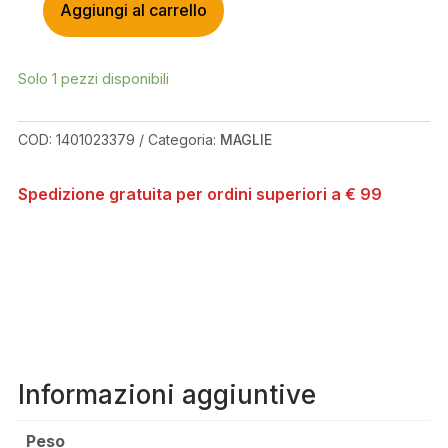
Aggiungi al carrello
ALPINESTARS
WHISTLER
WIND
Solo 1 pezzi disponibili
BLOCK
PLAID
MAROON
COD:
1401023379
Categoria:
MAGLIE
SHIRT
QUANTITÀ
Spedizione gratuita per ordini superiori a € 99
Informazioni aggiuntive
Peso