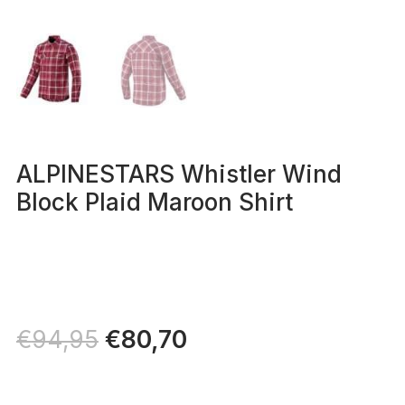
ALPINESTARS Whistler Wind
Block Plaid Maroon Shirt
Il
€
80,70
Il
€
94,95
prezzo
prezzo
originale
attuale
era:
è: