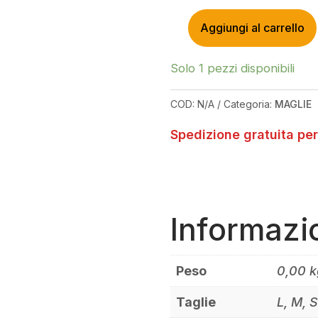
Aggiungi al carrello
TROY
LEE
DESIGNS
Solo 1 pezzi disponibili
SKYLINE
SS
COD:
N/A
Categoria:
MAGLIE
BLACK
JERSEY
Spedizione gratuita per
QUANTITÀ
Informazi
Peso
0,00 k
Taglie
L, M, 