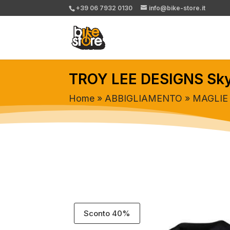
+39 06 7932 0130
info@bike-store.it
TROY LEE DESIGNS Skyl
Home
»
ABBIGLIAMENTO
»
MAGLIE
Sconto 40%