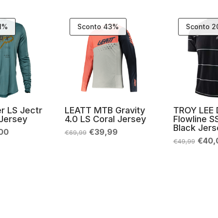
31%
Sconto 43%
Sconto 
r LS Jectr
LEATT MTB Gravity
TROY LEE 
Jersey
4.0 LS Coral Jersey
Flowline S
Black Jers
Il
Il
Il
00
€
39,99
€
69,99
zo
prezzo
prezzo
prezzo
Il
€
40,
€
49,99
nale
attuale
originale
attuale
prez
è:
era:
è:
origi
99.
€38,00.
€69,99.
€39,99.
era:
€49,