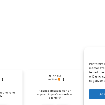
Per fornire
memorizzare
tecnologie 
Michele
o ID unici s
verificato
negativamen
Azienda affidabile con un
Il pr
second hand
Ac
approccio professionale al
descri
️
cliente.💯