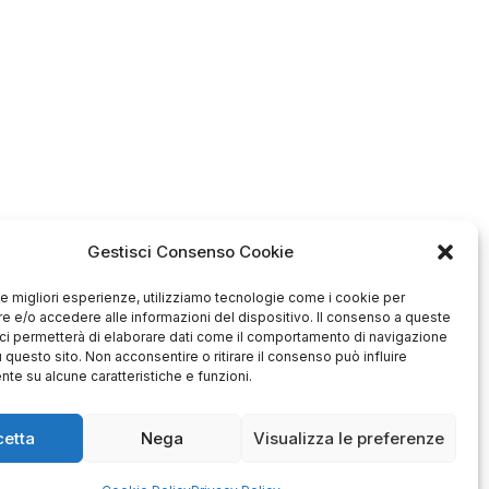
Gestisci Consenso Cookie
 le migliori esperienze, utilizziamo tecnologie come i cookie per
 e/o accedere alle informazioni del dispositivo. Il consenso a queste
ci permetterà di elaborare dati come il comportamento di navigazione
Antonio
Marco
u questo sito. Non acconsentire o ritirare il consenso può influire
verificato
verificato
te su alcune caratteristiche e funzioni.
Ottimo approccio al cliente.
Consegna ottima, senza intoppi.
odotto è conforme alla
cetta
Nega
Visualizza le preferenze
Senza dubbio un'azienda di alto
zione, sono soddisfatto
livello. Lo consiglio. La confezione
dell'acquisto.
è davvero bella, sembra fatta
apposta per me.