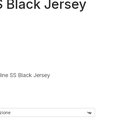
S Black Jersey
rezzo
ttuale
:
41,99.
ne SS Black Jersey