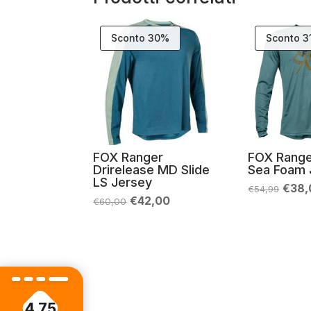
Sconto 30%
Sconto 
FOX Ranger
FOX Range
Drirelease MD Slide
Sea Foam 
LS Jersey
Il
€
38,
€
54,99
prez
Il
Il
€
42,00
€
60,00
origi
prezzo
prezzo
era:
originale
attuale
€54,
era:
è:
€60,00.
€42,00.
4.75