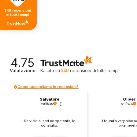
349
recensioni
di tutti i tempi
4.75
Valutazione
Basato su
349
recensioni
di tutti i tempi
Come raccogliamo le recensioni?
Salvatore
Oliver
verificato
verificato
Servizio clienti competente, lo
I found a very nice 
consiglio.
bike here! 