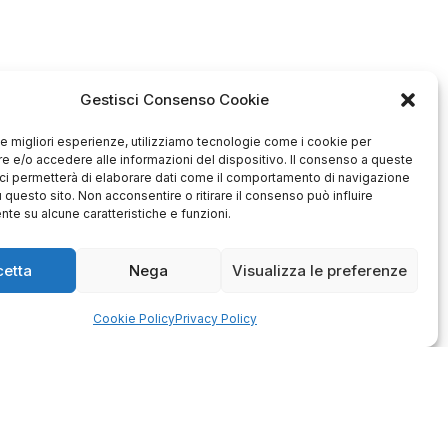
Gestisci Consenso Cookie
 le migliori esperienze, utilizziamo tecnologie come i cookie per
 e/o accedere alle informazioni del dispositivo. Il consenso a queste
ci permetterà di elaborare dati come il comportamento di navigazione
u questo sito. Non acconsentire o ritirare il consenso può influire
te su alcune caratteristiche e funzioni.
cetta
Nega
Visualizza le preferenze
Antonio
Marco
verificato
verificato
Cookie Policy
Privacy Policy
Ottimo approccio al cliente.
Consegna ottima, senza intoppi.
odotto è conforme alla
Senza dubbio un'azienda di alto
zione, sono soddisfatto
livello. Lo consiglio. La confezione
dell'acquisto.
è davvero bella, sembra fatta
apposta per me.
1
0
3
0