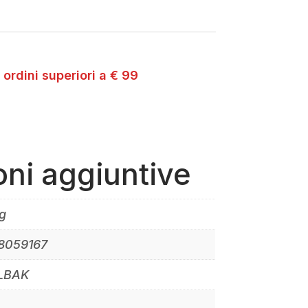
 ordini superiori a € 99
oni aggiuntive
g
8059167
LBAK