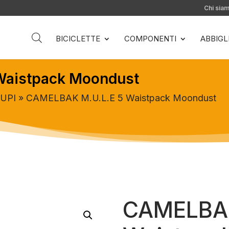
Chi sia
BICICLETTE
COMPONENTI
ABBIG
Waistpack Moondust
SUPI
» CAMELBAK M.U.L.E 5 Waistpack Moondust
CAMELBAK