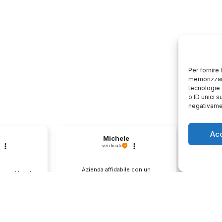
Per fornire
memorizzare
tecnologie 
o ID unici s
negativamen
Ac
Michele
verificato
Azienda affidabile con un
Il pr
second hand
approccio professionale al
descri
️
cliente.💯
0
1
0