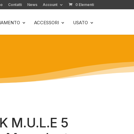
mo
Contatti
News
Account
0 Elementi
LIAMENTO
ACCESSORI
USATO
 M.U.L.E 5