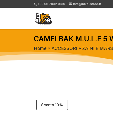
+39 06 7932 0130
info@bike-store.it
CAMELBAK M.U.L.E 5 
Home
»
ACCESSORI
»
ZAINI E MAR
Sconto 10%