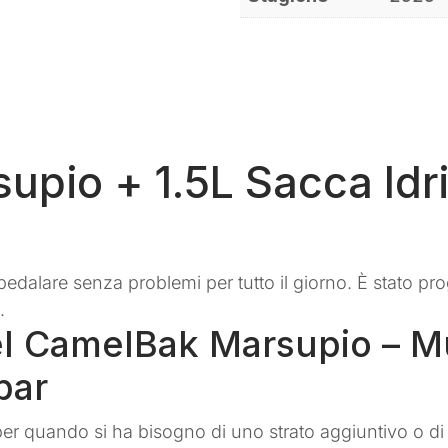
pio + 1.5L Sacca Idri
edalare senza problemi per tutto il giorno. È stato pr
.
del CamelBak Marsupio – M
bar
r quando si ha bisogno di uno strato aggiuntivo o di 