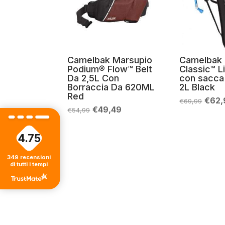
Camelbak Marsupio
Camelbak 
Podium® Flow™ Belt
Classic™ L
Da 2,5L Con
con sacca 
Borraccia Da 620ML
2L Black
Red
Il
€
62,
€
69,99
prez
Il
Il
€
49,49
€
54,99
origi
prezzo
prezzo
era:
originale
attuale
€69,
era:
è:
4.75
€54,99.
€49,49.
349
recensioni
di tutti i tempi