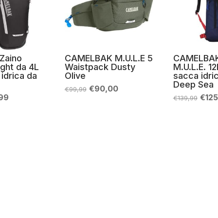
Zaino
CAMELBAK M.U.L.E 5
CAMELBAK
ight da 4L
Waistpack Dusty
M.U.L.E. 1
idrica da
Olive
sacca idri
Deep Sea
Il
Il
€
90,00
€
99,99
prezzo
prezzo
Il
Il
99
€
12
€
139,99
originale
attuale
zo
prezzo
prez
era:
è:
nale
attuale
origi
€99,99.
€90,00.
è:
era:
99.
€62,99.
€139