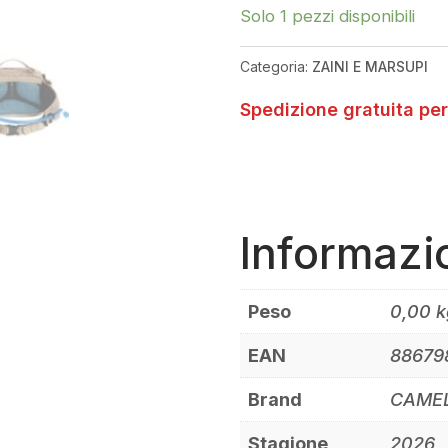
5
Solo 1 pezzi disponibili
WAISTPACK
MOONDUST
Categoria:
ZAINI E MARSUPI
QUANTITÀ
Spedizione gratuita per
Informazi
Peso
0,00 k
EAN
88679
Brand
CAME
Stagione
2026