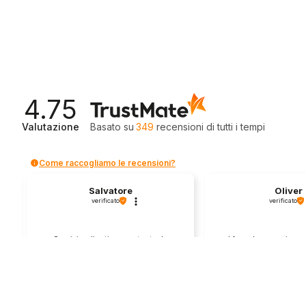
4.75
Valutazione
Basato su
349
recensioni
di tutti i tempi
Come raccogliamo le recensioni?
Salvatore
Oliver
verificato
verificato
Servizio clienti competente, lo
I found a very nice 
consiglio.
bike here! 
0
0
1