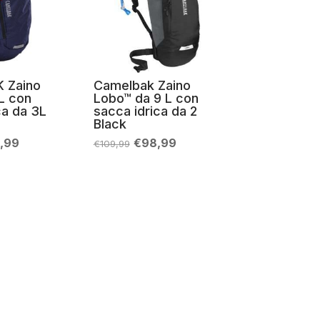
 Zaino
Camelbak Zaino
2L con
Lobo™ da 9 L con
ca da 3L
sacca idrica da 2
Black
Il
Il
Il
5,99
€
98,99
€
109,99
zo
prezzo
prezzo
prezzo
nale
attuale
originale
attuale
è:
era:
è:
,99.
€125,99.
€109,99.
€98,99.