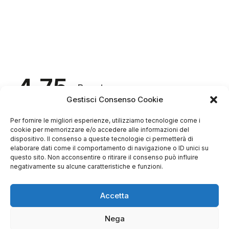
4.75
Basato su
349
recensioni
di tutti i tempi
Gestisci Consenso Cookie
Valutazione
Come raccogliamo le recensioni?
Per fornire le migliori esperienze, utilizziamo tecnologie come i
cookie per memorizzare e/o accedere alle informazioni del
dispositivo. Il consenso a queste tecnologie ci permetterà di
Salvatore
elaborare dati come il comportamento di navigazione o ID unici su
verificato
questo sito. Non acconsentire o ritirare il consenso può influire
negativamente su alcune caratteristiche e funzioni.
Servizio clienti competente, lo consiglio.
Accetta
Nega
0
0