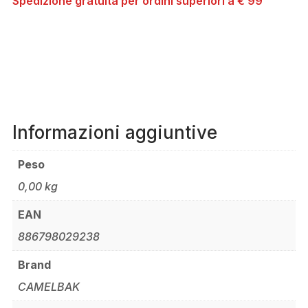
Spedizione gratuita per ordini superiori a € 99
IDRICA
DA
2L
GUNMETAL
QUANTITÀ
Informazioni aggiuntive
Peso
0,00 kg
EAN
886798029238
Brand
CAMELBAK