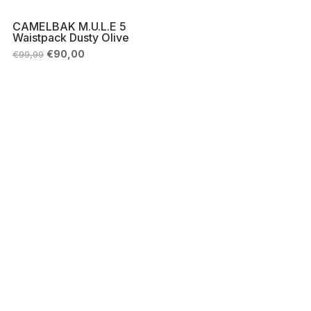
CAMELBAK M.U.L.E 5
Waistpack Dusty Olive
Il
Il
€
90,00
€
99,99
prezzo
prezzo
originale
attuale
era:
è:
€99,99.
€90,00.