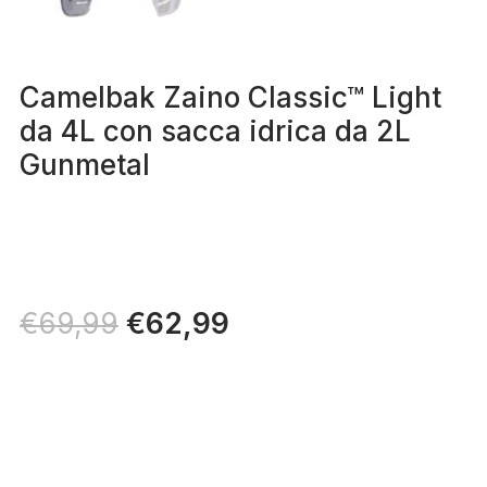
Camelbak Zaino Classic™ Light
da 4L con sacca idrica da 2L
Gunmetal
Il
€
62,99
Il
€
69,99
prezzo
prezzo
originale
attuale
era:
è:
€69,99.
€62,99.