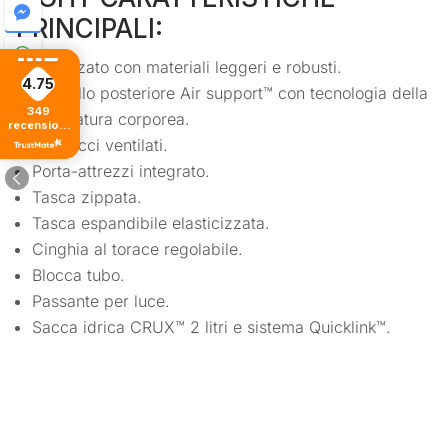
PRINCIPALI:
Realizzato con materiali leggeri e robusti.
4.75
Pannello posteriore Air support™ con tecnologia della
349
mappatura corporea.
recensioni
di tutti i
Spallacci ventilati.
tempi
Porta-attrezzi integrato.
Tasca zippata.
Tasca espandibile elasticizzata.
Cinghia al torace regolabile.
Blocca tubo.
Passante per luce.
Sacca idrica CRUX™ 2 litri e sistema Quicklink™.