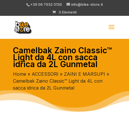
+39 06 7932 0130
info@bike-store.it
0 Elementi
Camelbak Zaino Classic™
Light da 4L con sacca
idrica da 2L Gunmetal
Home
»
ACCESSORI
»
ZAINI E MARSUPI
»
Camelbak Zaino Classic™ Light da 4L con
sacca idrica da 2L Gunmetal