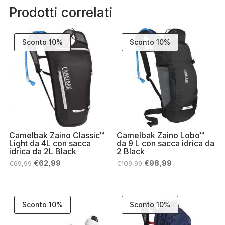
Prodotti correlati
Sconto 10%
Sconto 10%
Camelbak Zaino Classic™
Camelbak Zaino Lobo™
Light da 4L con sacca
da 9 L con sacca idrica da
idrica da 2L Black
2 Black
Il
Il
Il
Il
€
62,99
€
98,99
€
69,99
€
109,99
prezzo
prezzo
prezzo
prezzo
originale
attuale
originale
attuale
era:
è:
era:
è:
€69,99.
€62,99.
€109,99.
€98,99.
Sconto 10%
Sconto 10%