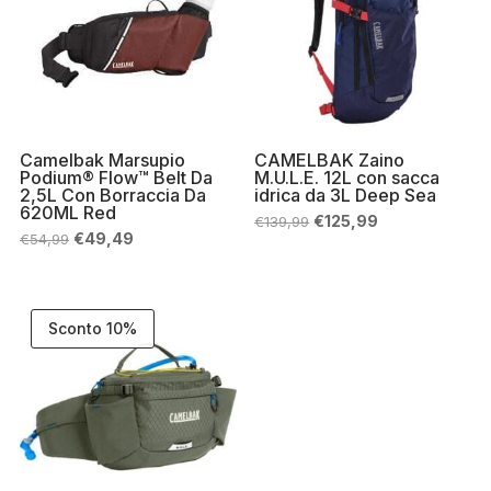
Camelbak Marsupio
CAMELBAK Zaino
Podium® Flow™ Belt Da
M.U.L.E. 12L con sacca
2,5L Con Borraccia Da
idrica da 3L Deep Sea
620ML Red
Il
Il
€
125,99
€
139,99
prezzo
prezzo
Il
Il
€
49,49
€
54,99
originale
attuale
prezzo
prezzo
era:
è:
originale
attuale
€139,99.
€125,99.
era:
è:
€54,99.
€49,49.
Sconto 10%