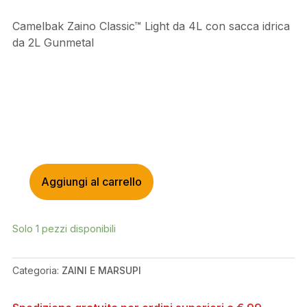
Camelbak Zaino Classic™ Light da 4L con sacca idrica
da 2L Gunmetal
Aggiungi al carrello
CAMELBAK
ZAINO
CLASSIC™
Solo 1 pezzi disponibili
LIGHT
DA
4L
Categoria:
ZAINI E MARSUPI
CON
SACCA