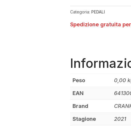
-
PEDALI
Categoria:
PEDALI
QUANTITÀ
Spedizione gratuita per
Informazi
Peso
0,00 k
EAN
64130
Brand
CRAN
Stagione
2021