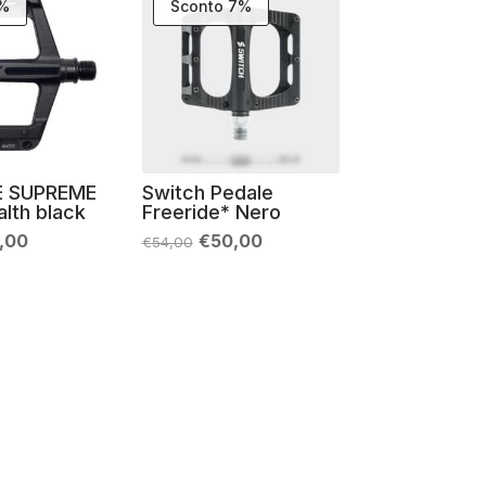
9%
Sconto 7%
E SUPREME
Switch Pedale
lth black
Freeride* Nero
Il
Il
Il
,00
€
50,00
€
54,00
zo
prezzo
prezzo
prezzo
nale
attuale
originale
attuale
è:
era:
è:
,99.
€109,00.
€54,00.
€50,00.