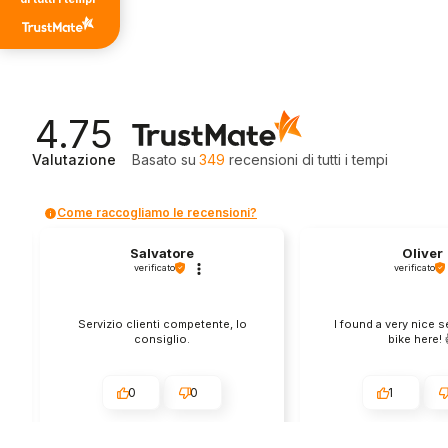
4.75
Valutazione
Basato su
349
recensioni
di tutti i tempi
Come raccogliamo le recensioni?
Salvatore
Oliver
verificato
verificato
Servizio clienti competente, lo
I found a very nice 
consiglio.
bike here! 
0
0
1
questa settimana
questo mes