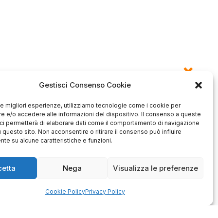
Gestisci Consenso Cookie
 le migliori esperienze, utilizziamo tecnologie come i cookie per
 e/o accedere alle informazioni del dispositivo. Il consenso a queste
ci permetterà di elaborare dati come il comportamento di navigazione
Antonio
Marco
verificato
verificato
u questo sito. Non acconsentire o ritirare il consenso può influire
te su alcune caratteristiche e funzioni.
Ottimo approccio al cliente.
Consegna ottima, senza intoppi.
odotto è conforme alla
Senza dubbio un'azienda di alto
zione, sono soddisfatto
cetta
Nega
Visualizza le preferenze
livello. Lo consiglio. La confezione
dell'acquisto.
è davvero bella, sembra fatta
apposta per me.
1
0
3
0
Cookie Policy
Privacy Policy
questo mese
questo mese