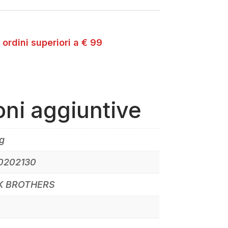
 ordini superiori a € 99
oni aggiuntive
g
0202130
K BROTHERS