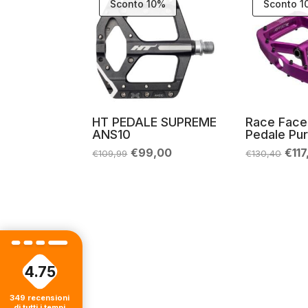
Sconto 10%
Sconto 
HT PEDALE SUPREME
Race Face
ANS10
Pedale Pur
Il
Il
Il
€
99,00
€
11
€
109,99
€
130,40
prezzo
prezzo
pre
originale
attuale
orig
era:
è:
era:
€109,99.
€99,00.
€13
4.75
349
recensioni
di tutti i tempi