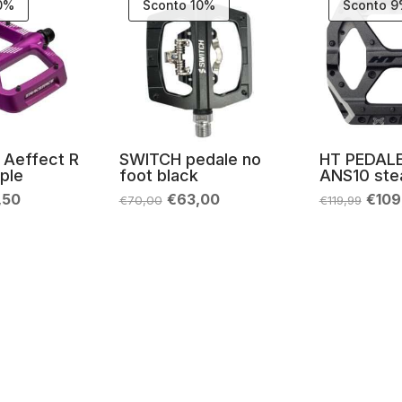
10%
Sconto 10%
Sconto 
 Aeffect R
SWITCH pedale no
HT PEDAL
ple
foot black
ANS10 stea
Il
Il
Il
Il
7,50
€
63,00
€
109
€
70,00
€
119,99
zzo
prezzo
prezzo
prezzo
prez
inale
attuale
originale
attuale
origi
è:
era:
è:
era:
0,40.
€117,50.
€70,00.
€63,00.
€119