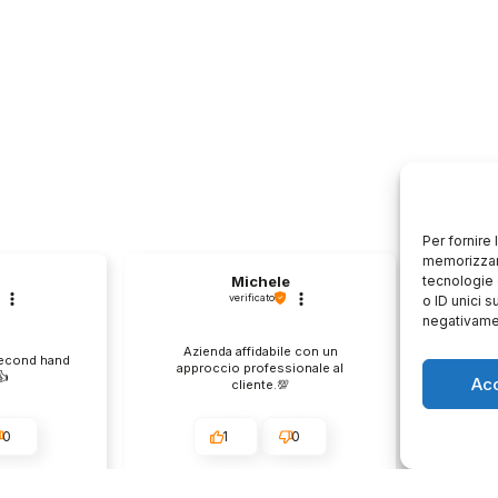
Per fornire
memorizzare
tecnologie 
Michele
verificato
o ID unici s
negativamen
Azienda affidabile con un
Il pr
second hand
approccio professionale al
descri
️
Ac
cliente.💯
0
1
0
e
questo mese