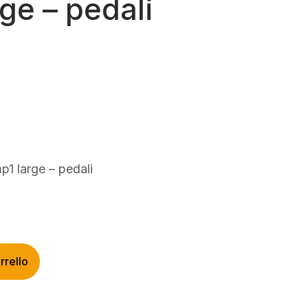
ge – pedali
rezzo
ttuale
:
50,00.
 large – pedali
rrello