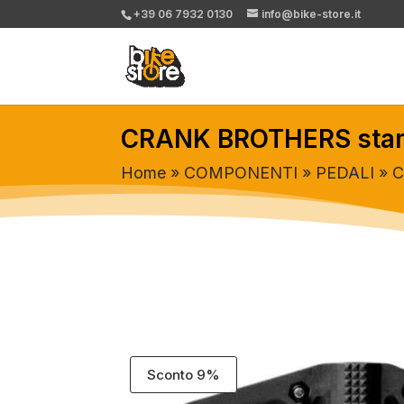
+39 06 7932 0130
info@bike-store.it
CRANK BROTHERS stamp
Home
»
COMPONENTI
»
PEDALI
» C
Sconto 9%