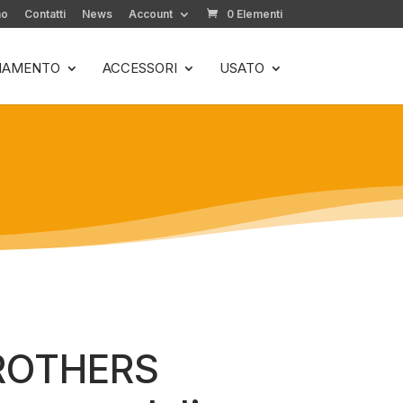
mo
Contatti
News
Account
0 Elementi
LIAMENTO
ACCESSORI
USATO
ROTHERS