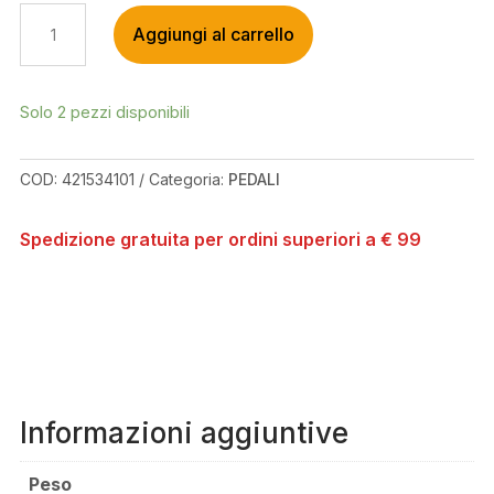
WAG
Aggiungi al carrello
FLAT
PEDAL
BLACK
QUANTITÀ
Solo 2 pezzi disponibili
COD:
421534101
Categoria:
PEDALI
Spedizione gratuita per ordini superiori a € 99
Informazioni aggiuntive
Peso