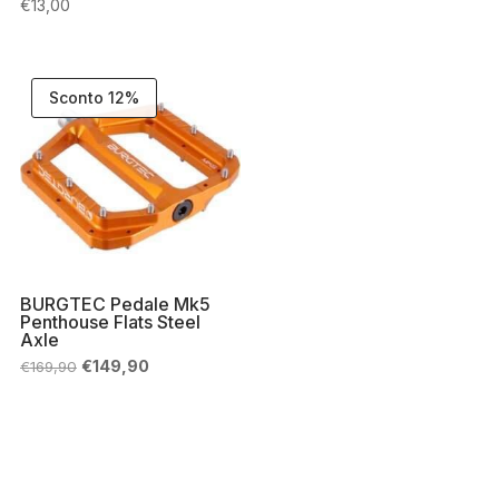
prezzo
prezzo
€
13,00
originale
attuale
era:
è:
€189,99.
€169,00.
Sconto 12%
BURGTEC Pedale Mk5
Penthouse Flats Steel
Axle
Il
Il
€
149,90
€
169,90
prezzo
prezzo
originale
attuale
era:
è:
€169,90.
€149,90.