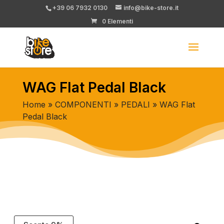
+39 06 7932 0130
info@bike-store.it
0 Elementi
WAG Flat Pedal Black
Home
»
COMPONENTI
»
PEDALI
» WAG Flat
Pedal Black