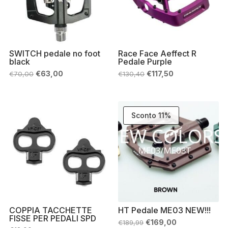
SWITCH pedale no foot
Race Face Aeffect R
black
Pedale Purple
Il
Il
Il
Il
€
63,00
€
117,50
€
70,00
€
130,40
prezzo
prezzo
prezzo
prezzo
originale
attuale
originale
attuale
era:
è:
era:
è:
€70,00.
€63,00.
€130,40.
€117,50.
Sconto 11%
COPPIA TACCHETTE
HT Pedale ME03 NEW!!!
FISSE PER PEDALI SPD
Il
Il
€
169,00
€
189,99