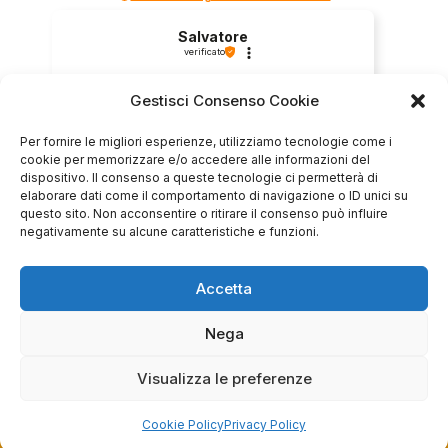
Salvatore
verificato
Gestisci Consenso Cookie
Servizio clienti competente, lo consiglio.
Per fornire le migliori esperienze, utilizziamo tecnologie come i
cookie per memorizzare e/o accedere alle informazioni del
dispositivo. Il consenso a queste tecnologie ci permetterà di
0
0
elaborare dati come il comportamento di navigazione o ID unici su
questo sito. Non acconsentire o ritirare il consenso può influire
negativamente su alcune caratteristiche e funzioni.
questa settimana
Commento del venditore
Accetta
Grazie per le tue belle parole! Siamo lieti che
l'acquisto sia andato liscio, e che possiamo
Nega
raccolte e verificate da
fornire il servizio giusto a clienti così fantastici.
Grazie ancora!
Visualizza le preferenze
Cookie Policy
Privacy Policy