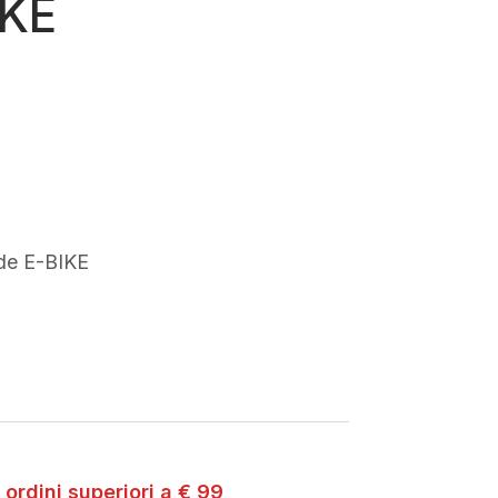
IKE
de E-BIKE
 ordini superiori a € 99