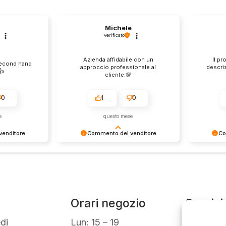
Michele
verificato
Azienda affidabile con un
Il pr
second hand
approccio professionale al
descri
️
cliente.💯
0
1
0
e
questo mese
enditore
Commento del venditore
Co
ione così
Grazie per le tue belle parole!
Siamo cont
servire clienti
Apprezziamo il tempo che dedichi a
recensione
empo e lo
condividere la tua esperienza con
grati per c
ondividere la
noi. Siamo felici di avere clienti
Saluti, pe
i. Ci vediamo
come te. Saluti, personale del
negozio.
Orari negozio
Servizi
Easy R
di
Lun: 15 – 19