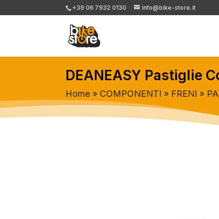
+39 06 7932 0130
info@bike-store.it
DEANEASY Pastiglie C
Home
»
COMPONENTI
»
FRENI
»
PA