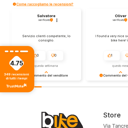
Come raccogliamo le recensioni?
Salvatore
Oliver
verificato
verificato
Servizio clienti competente, lo
I found a very nice 
consiglio.
bike here! 
0
0
1
4.75
questa settimana
questo mes
349
recensioni
Commento del venditore
Commento del v
di tutti i tempi
Grazie per le tue belle parole! Siamo
Grazie per una recens
lieti che l'acquisto sia andato liscio,
positiva - è un piacere 
e che possiamo fornire il servizio
così! Apprezziamo il t
giusto a clienti così fantastici. Grazie
sforzo che metti nel c
ancora!
tua esperienza con no
in giro!
Store
Via Tancre