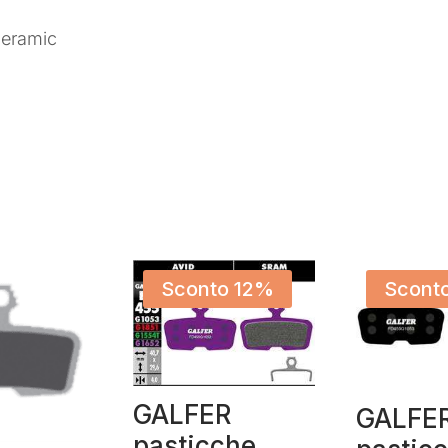
Ceramic
Sconto 12%
Scont
GALFER
GALFE
pasticche