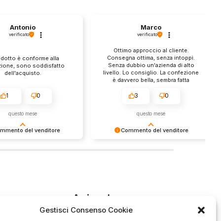
Antonio
Marco
verificato
verificato
Ottimo approccio al cliente.
Consegna ottima, senza intoppi.
odotto è conforme alla
Senza dubbio un'azienda di alto
zione, sono soddisfatto
livello. Lo consiglio. La confezione
dell'acquisto.
è davvero bella, sembra fatta
apposta per me.
1
0
3
0
questo mese
questo mese
mmento del venditore
Commento del venditore
enti della tua bella
Ci rende molto felici vedere la tua
 e della fiducia. Siamo
fantastica recensione! Lavoriamo
lienti fantastici come te.
sodo per soddisfare le esigenze di
rsonale del negozio.
clienti come te, e siamo contenti di
esserci riusciti. Speriamo che
tornerai da noi :) Saluti
Azienda
Gestisci Consenso Cookie
ide
Contatti