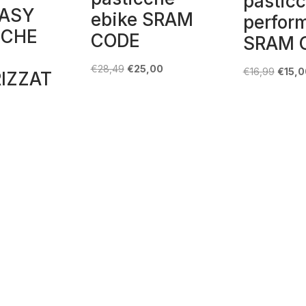
pastic
ASY
ebike SRAM
perfor
CCHE
CODE
SRAM 
Il
Il
€
28,49
€
25,00
Il
€
16,99
€
15,0
RIZZAT
prezzo
prezzo
prezz
originale
attuale
origin
era:
è:
era:
€28,49.
€25,00.
€16,99