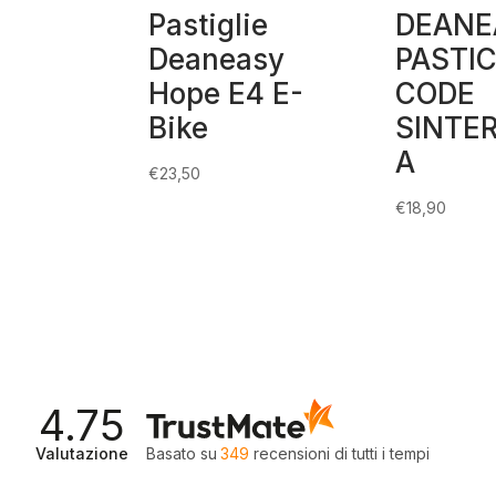
Pastiglie
DEANE
Deaneasy
PASTI
Hope E4 E-
CODE
Bike
SINTE
A
€
23,50
€
18,90
4.75
Valutazione
Basato su
349
recensioni
di tutti i tempi