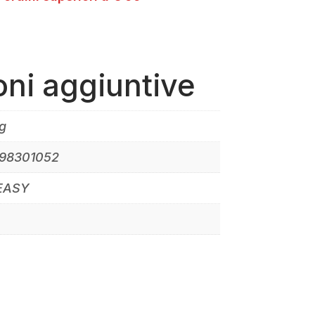
oni aggiuntive
g
98301052
EASY