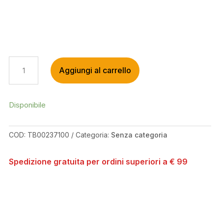
DISSECTOR
Aggiungi al carrello
27,5X2.60
EXO+
TR
60TPI
Disponibile
PIEGHEVOLE
3C
COD:
TB00237100
Categoria:
Senza categoria
MAXXTERRA
QUANTITÀ
Spedizione gratuita per ordini superiori a € 99