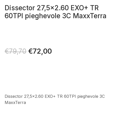
Dissector 27,5×2.60 EXO+ TR
60TPI pieghevole 3C MaxxTerra
Il
€
72,00
Il
€
79,70
prezzo
prezzo
originale
attuale
era:
è:
€79,70.
€72,00.
Dissector 27,5×2.60 EXO+ TR 60TPI pieghevole 3C
MaxxTerra