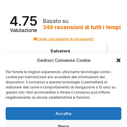
4.75
Basato su
349
recensioni
di tutti i tempi
Valutazione
Come raccogliamo le recensioni?
Salvatore
verificato
Gestisci Consenso Cookie
Per fornire le migliori esperienze, utilizziamo tecnologie come i
Servizio clienti competente, lo consiglio.
cookie per memorizzare e/o accedere alle informazioni del
dispositivo. Il consenso a queste tecnologie ci permetterà di
elaborare dati come il comportamento di navigazione o ID unici su
questo sito. Non acconsentire o ritirare il consenso può influire
0
0
negativamente su alcune caratteristiche e funzioni.
questo mese
Accetta
Commento del venditore
Grazie per le tue belle parole! Siamo lieti che
Nega