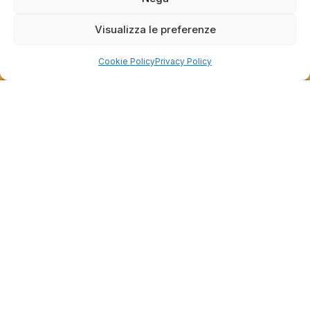
l'acquisto sia andato liscio, e che possiamo
raccolte e verificate da
fornire il servizio giusto a clienti così fantastici.
Visualizza le preferenze
Grazie ancora!
Cookie Policy
Privacy Policy
Dalla passione per il ciclismo e per le biciclette nasce il
team Bike-Store
Store