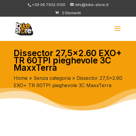
+39 06 7932 0130
info@bike-store.it
0 Elementi
Dissector 27,5×2.60 EXO+
TR 60TPI pieghevole 3C
MaxxTerra
Home
»
Senza categoria
» Dissector 27,5×2.60
EXO+ TR 60TPI pieghevole 3C MaxxTerra