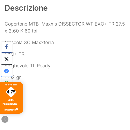
Descrizione
Copertone MTB Maxxis DISSECTOR WT EXO+ TR 27,5
x 2,60 K 60 tpi
Mescola 3C Maxxterra
EXO+ TR
Pieghevole TL Ready
1052 gr
4.75
349
recensioni
di tutti i
tempi