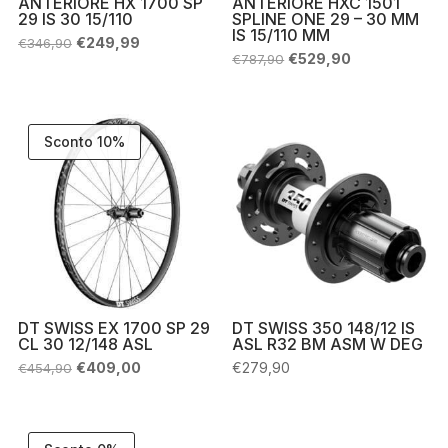
ANTERIORE HX 1700 SP
ANTERIORE HXC 1501
29 IS 30 15/110
SPLINE ONE 29 – 30 MM
IS 15/110 MM
Il
Il
€
249,99
€
346,90
prezzo
prezzo
Il
Il
€
529,90
€
787,90
originale
attuale
prezzo
prezzo
era:
è:
originale
attuale
€346,90.
€249,99.
era:
è:
€787,90.
€529,90.
Sconto 10%
DT SWISS EX 1700 SP 29
DT SWISS 350 148/12 IS
CL 30 12/148 ASL
ASL R32 BM ASM W DEG
Il
Il
€
409,00
€
279,90
€
454,90
prezzo
prezzo
originale
attuale
era:
è:
€454,90.
€409,00.