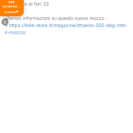
349
Numero di fori
32
recensioni
di tutti i
tempi
ulteriori informazioni su questo nuovo mozzo -
>
https://bike-store.it/magazine/dtswiss-350-deg-mtb-
il-mozzo/