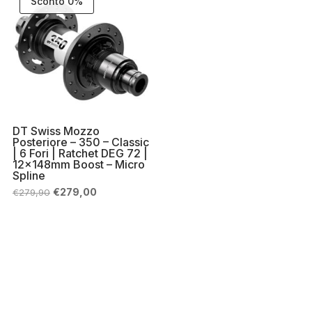
Sconto 0%
DT Swiss Mozzo
Posteriore – 350 – Classic
| 6 Fori | Ratchet DEG 72 |
12x148mm Boost – Micro
Spline
Il
Il
€
279,00
€
279,90
prezzo
prezzo
originale
attuale
era:
è:
€279,90.
€279,00.