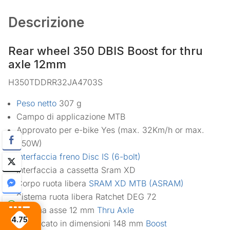
Descrizione
Rear wheel 350 DBIS Boost for thru
axle 12mm
H350TDDRR32JA4703S
Peso netto
307 g
Campo di applicazione
MTB
Approvato per e-bike
Yes (max. 32Km/h or max.
250W)
Interfaccia freno
Disc IS (6-bolt)
Interfaccia a cassetta
Sram XD
Corpo ruota libera
SRAM XD MTB (ASRAM)
Sistema ruota libera
Ratchet DEG 72
Sistema asse
12 mm
Thru Axle
4.75
Fabbricato in dimensioni
148 mm
Boost