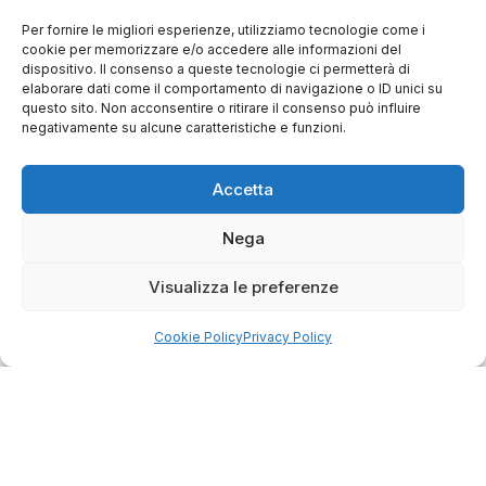
Salvatore
verificato
Per fornire le migliori esperienze, utilizziamo tecnologie come i
cookie per memorizzare e/o accedere alle informazioni del
dispositivo. Il consenso a queste tecnologie ci permetterà di
elaborare dati come il comportamento di navigazione o ID unici su
Servizio clienti competente, lo consiglio.
questo sito. Non acconsentire o ritirare il consenso può influire
negativamente su alcune caratteristiche e funzioni.
0
0
Accetta
questa settimana
Nega
Commento del venditore
Visualizza le preferenze
Grazie per le tue belle parole! Siamo lieti che
l'acquisto sia andato liscio, e che possiamo
raccolte e verificate da
fornire il servizio giusto a clienti così fantastici.
Cookie Policy
Privacy Policy
Grazie ancora!