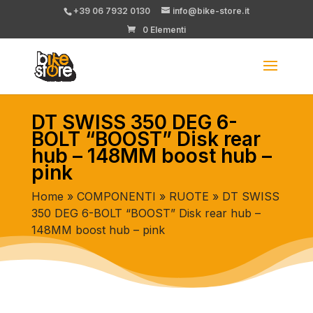
+39 06 7932 0130
info@bike-store.it
0 Elementi
DT SWISS 350 DEG 6-
BOLT “BOOST” Disk rear
hub – 148MM boost hub –
pink
Home
»
COMPONENTI
»
RUOTE
» DT SWISS
350 DEG 6-BOLT “BOOST” Disk rear hub –
148MM boost hub – pink