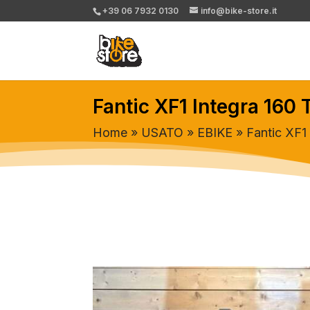
+39 06 7932 0130
info@bike-store.it
Fantic XF1 Integra 160
Home
»
USATO
»
EBIKE
» Fantic XF1