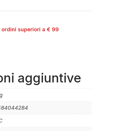
 ordini superiori a € 99
oni aggiuntive
g
484044284
C