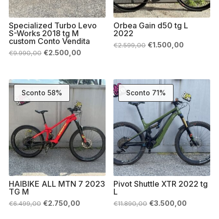
Specialized Turbo Levo
Orbea Gain d50 tg L
S-Works 2018 tg M
2022
custom Conto Vendita
Il
Il
€
1.500,00
€
2.599,00
prezzo
prezzo
Il
Il
€
2.500,00
€
9.990,00
originale
attuale
prezzo
prezzo
era:
è:
originale
attuale
€2.599,00.
€1.500,00.
era:
è:
€9.990,00.
€2.500,00.
Sconto 58%
Sconto 71%
HAIBIKE ALL MTN 7 2023
Pivot Shuttle XTR 2022 tg
TG M
L
Il
Il
Il
Il
€
2.750,00
€
3.500,00
€
6.499,00
€
11.890,00
prezzo
prezzo
prezzo
prezzo
originale
attuale
originale
attuale