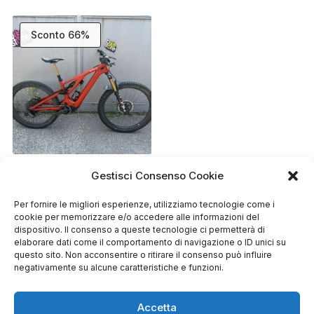
era:
è:
era:
è:
€6.499,00.
€2.750,00.
€11.890,00.
€3.500,0
Sconto 66%
SPECIALIZED TURBO
Gestisci Consenso Cookie
LEVO PRO CARBON
2022 S3
Il
Il
€
4.299,00
Per fornire le migliori esperienze, utilizziamo tecnologie come i
€
12.500,00
prezzo
prezzo
cookie per memorizzare e/o accedere alle informazioni del
originale
attuale
dispositivo. Il consenso a queste tecnologie ci permetterà di
era:
è:
elaborare dati come il comportamento di navigazione o ID unici su
€12.500,00.
€4.299,00.
questo sito. Non acconsentire o ritirare il consenso può influire
negativamente su alcune caratteristiche e funzioni.
Accetta