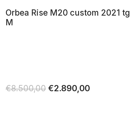
Orbea Rise M20 custom 2021 tg
M
Il
€
2.890,00
Il
€
8.500,00
prezzo
prezzo
originale
attuale
era:
è:
€8.500,00.
€2.890,00.