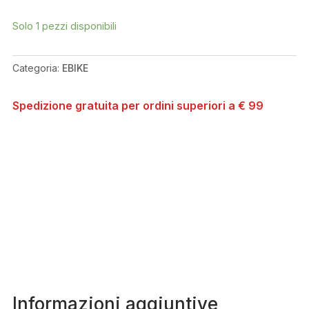
RISE
M20
Solo 1 pezzi disponibili
CUSTOM
2021
TG
Categoria:
EBIKE
M
QUANTITÀ
Spedizione gratuita per ordini superiori a € 99
Informazioni aggiuntive