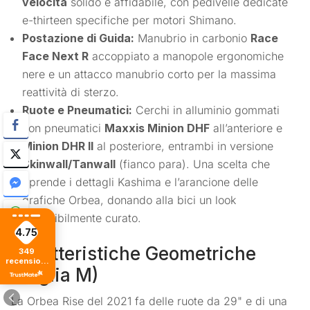
velocità
solido e affidabile, con pedivelle dedicate
e-thirteen specifiche per motori Shimano.
Postazione di Guida:
Manubrio in carbonio
Race
Face Next R
accoppiato a manopole ergonomiche
nere e un attacco manubrio corto per la massima
reattività di sterzo.
Ruote e Pneumatici:
Cerchi in alluminio gommati
con pneumatici
Maxxis Minion DHF
all’anteriore e
Minion DHR II
al posteriore, entrambi in versione
Skinwall/Tanwall
(fianco para). Una scelta che
riprende i dettagli Kashima e l’arancione delle
grafiche Orbea, donando alla bici un look
incredibilmente curato.
4.75
Caratteristiche Geometriche
349
recensioni
(Taglia M)
di tutti i
tempi
La Orbea Rise del 2021 fa delle ruote da 29" e di una