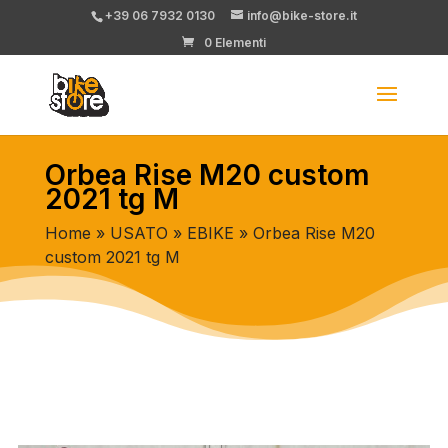
+39 06 7932 0130
info@bike-store.it
0 Elementi
Orbea Rise M20 custom
2021 tg M
Home
»
USATO
»
EBIKE
» Orbea Rise M20
custom 2021 tg M