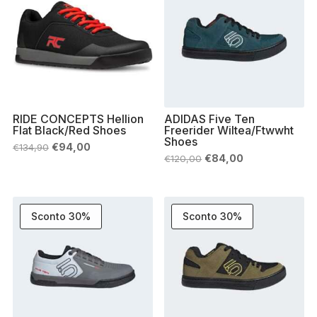
RIDE CONCEPTS Hellion
ADIDAS Five Ten
Flat Black/Red Shoes
Freerider Wiltea/Ftwwht
Shoes
Il
Il
€
94,00
€
134,90
prezzo
prezzo
Il
Il
€
84,00
€
120,00
originale
attuale
prezzo
prezzo
era:
è:
originale
attuale
€134,90.
€94,00.
era:
è:
€120,00.
€84,00.
Sconto 30%
Sconto 30%