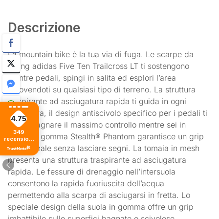
Descrizione
La mountain bike è la tua via di fuga. Le scarpe da
biking adidas Five Ten Trailcross LT ti sostengono
mentre pedali, spingi in salita ed esplori l’area
muovendoti su qualsiasi tipo di terreno. La struttura
traspirante ad asciugatura rapida ti guida in ogni
avventura, il design antiscivolo specifico per i pedali ti
4.75
fa guadagnare il massimo controllo mentre sei in
349
sella. La gomma Stealth® Phantom garantisce un grip
recensioni
di tutti i
eccezionale senza lasciare segni. La tomaia in mesh
tempi
presenta una struttura traspirante ad asciugatura
rapida. Le fessure di drenaggio nell’intersuola
consentono la rapida fuoriuscita dell’acqua
permettendo alla scarpa di asciugarsi in fretta. Lo
speciale design della suola in gomma offre un grip
imbattibile sulle superfici bagnate o scivolose