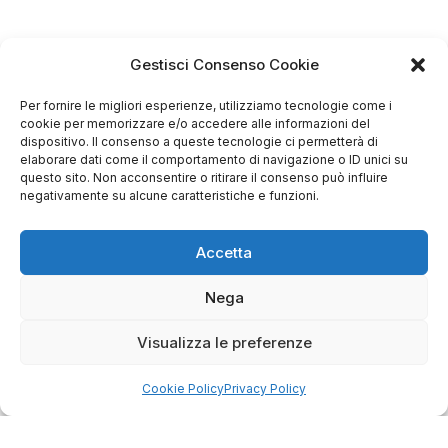
Gestisci Consenso Cookie
4.75
Per fornire le migliori esperienze, utilizziamo tecnologie come i
cookie per memorizzare e/o accedere alle informazioni del
Basato su
dispositivo. Il consenso a queste tecnologie ci permetterà di
349
recensioni
di tutti i tempi
Valutazione
elaborare dati come il comportamento di navigazione o ID unici su
questo sito. Non acconsentire o ritirare il consenso può influire
Come raccogliamo le recensioni?
negativamente su alcune caratteristiche e funzioni.
Salvatore
verificato
Accetta
Nega
Servizio clienti competente, lo consiglio.
Visualizza le preferenze
0
0
Cookie Policy
Privacy Policy
questa settimana