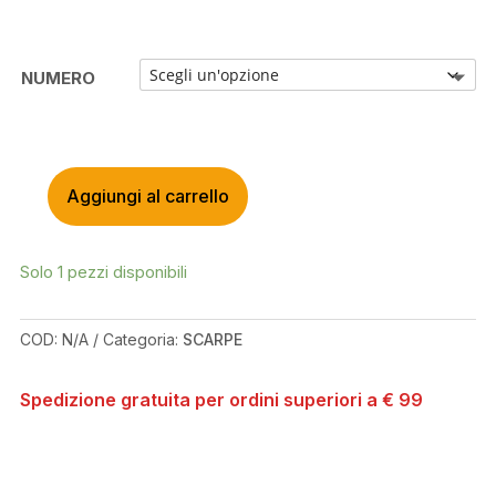
NUMERO
Aggiungi al carrello
ADIDAS
FIVE
TEN
Solo 1 pezzi disponibili
TRAILCROSS
LT
CORE
COD:
N/A
Categoria:
SCARPE
BLACK/GREY
TWO/SOLAR
Spedizione gratuita per ordini superiori a € 99
RED
SHOES
QUANTITÀ