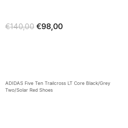
Il
€
98,00
Il
€
140,00
prezzo
prezzo
originale
attuale
era:
è:
€140,00.
€98,00.
ADIDAS Five Ten Trailcross LT Core Black/Grey
Two/Solar Red Shoes