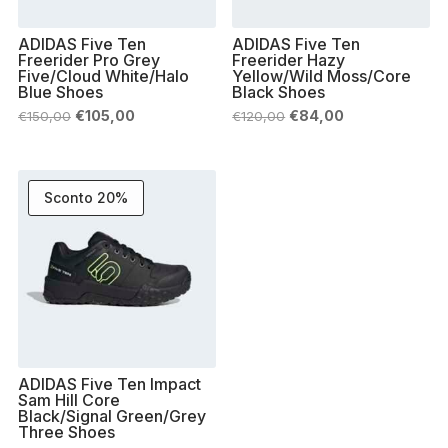
ADIDAS Five Ten
ADIDAS Five Ten
Freerider Pro Grey
Freerider Hazy
Five/Cloud White/Halo
Yellow/Wild Moss/Core
Blue Shoes
Black Shoes
Il
Il
Il
Il
€
105,00
€
84,00
€
150,00
€
120,00
prezzo
prezzo
prezzo
prezzo
originale
attuale
originale
attuale
era:
è:
era:
è:
€150,00.
€105,00.
€120,00.
€84,00.
Sconto 20%
ADIDAS Five Ten Impact
Sam Hill Core
Black/Signal Green/Grey
Three Shoes