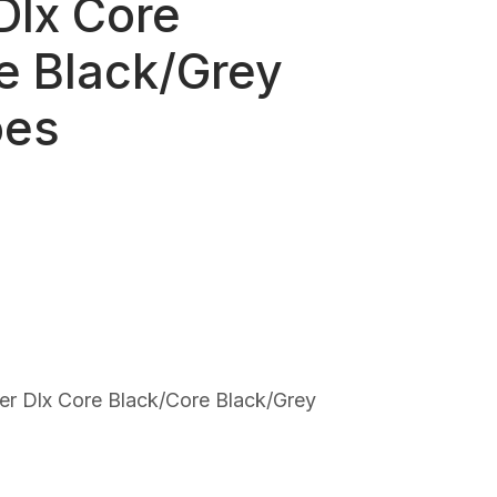
Dlx Core
e Black/Grey
oes
prezzo
e
ttuale
:
.
91,00.
er Dlx Core Black/Core Black/Grey