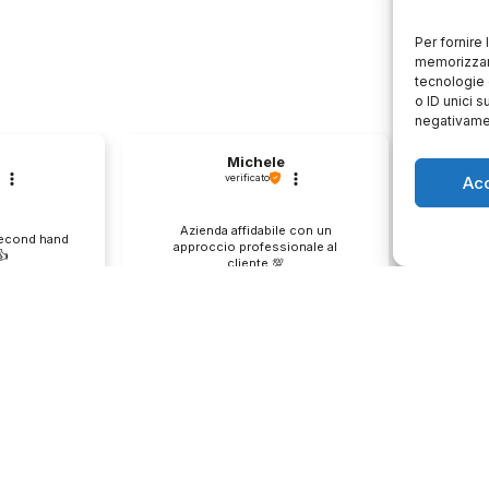
Per fornire
memorizzare
tecnologie 
o ID unici s
negativamen
Michele
verificato
Ac
Azienda affidabile con un
Il pr
second hand
approccio professionale al
descri
️
cliente.💯
0
1
0
e
questo mese
enditore
Commento del venditore
Co
ione così
Grazie per le tue belle parole!
Siamo cont
servire clienti
Apprezziamo il tempo che dedichi a
recensione
empo e lo
condividere la tua esperienza con
grati per c
ondividere la
noi. Siamo felici di avere clienti
Saluti, pe