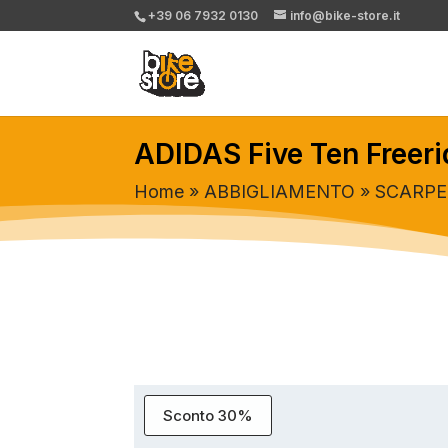
+39 06 7932 0130
info@bike-store.it
ADIDAS Five Ten Freeri
Home
»
ABBIGLIAMENTO
»
SCARPE
Sconto 30%