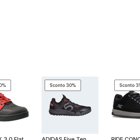
30%
Sconto 30%
Sconto 3
 3.0 Flat
ADIDAS Five Ten
RIDE CON