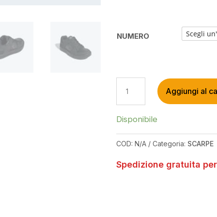
NUMERO
ADIDAS
Aggiungi al ca
FIVE
TEN
FREERIDER
Disponibile
DLX
CORE
COD:
N/A
Categoria:
SCARPE
BLACK/CORE
BLACK/GREY
Spedizione gratuita per
THREE
SHOES
QUANTITÀ