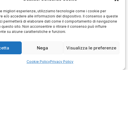
 le migliori esperienze, utilizziamo tecnologie come i cookie per
 e/o accedere alle informazioni del dispositivo. Il consenso a queste
ci permetterà di elaborare dati come il comportamento di navigazione
u questo sito. Non acconsentire o ritirare il consenso può influire
te su alcune caratteristiche e funzioni.
Antonio
Marco
verificato
verificato
cetta
Nega
Visualizza le preferenze
Ottimo approccio al cliente.
Consegna ottima, senza intoppi.
odotto è conforme alla
Cookie Policy
Privacy Policy
Senza dubbio un'azienda di alto
zione, sono soddisfatto
livello. Lo consiglio. La confezione
dell'acquisto.
è davvero bella, sembra fatta
apposta per me.
1
0
3
0
questo mese
questo mese
mmento del venditore
Commento del venditore
enti della tua bella
Ci rende molto felici vedere la tua
 e della fiducia. Siamo
fantastica recensione! Lavoriamo
lienti fantastici come te.
sodo per soddisfare le esigenze di
rsonale del negozio.
clienti come te, e siamo contenti di