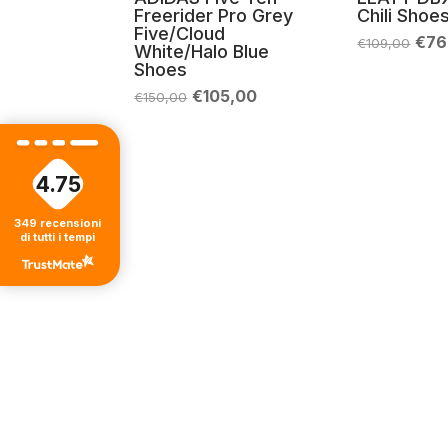
Freerider Pro Grey
Chili Shoe
Five/Cloud
Il
€
76
€
109,00
White/Halo Blue
pre
Shoes
orig
era:
Il
Il
€
105,00
€
150,00
€10
prezzo
prezzo
originale
attuale
era:
è:
€150,00.
€105,00.
4.75
349
recensioni
di tutti i tempi