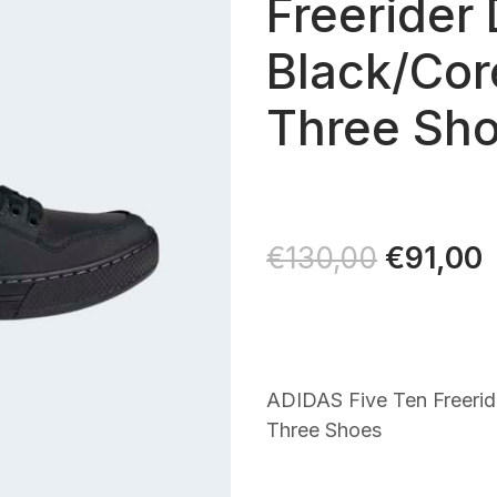
Freerider 
Black/Cor
Three Sh
Il
€
91,00
Il
€
130,00
prezzo
original
a
era:
è
€130,00
€
ADIDAS Five Ten Freerid
Three Shoes