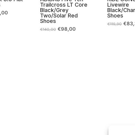
s
Trailcross LT Core
Livewire
Black/Grey
Black/Char
Il
,00
Two/Solar Red
Shoes
zzo
prezzo
Shoes
inale
attuale
Il
€
83,
€
119,90
è:
prez
Il
Il
€
98,00
€
140,00
9,00.
€76,00.
origi
prezzo
prezzo
era:
originale
attuale
€119
era:
è:
€140,00.
€98,00.