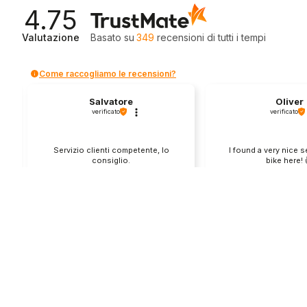
4.75
Valutazione
Basato su
349
recensioni
di tutti i tempi
Come raccogliamo le recensioni?
Salvatore
Oliver
verificato
verificato
Servizio clienti competente, lo
I found a very nice 
consiglio.
bike here! 
0
0
1
questa settimana
questo mes
Commento del venditore
Commento del v
Grazie per le tue belle parole! Siamo
Grazie per una recens
lieti che l'acquisto sia andato liscio,
positiva - è un piacere 
e che possiamo fornire il servizio
così! Apprezziamo il t
giusto a clienti così fantastici. Grazie
sforzo che metti nel c