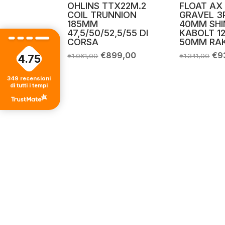
OHLINS TTX22M.2
FLOAT AX
COIL TRUNNION
GRAVEL 3
185MM
40MM SHI
47,5/50/52,5/55 DI
KABOLT 1
CORSA
50MM RA
Il
Il
Il
€
899,00
€
9
€
1.061,00
€
1.341,00
4.75
prezzo
prezzo
pr
originale
attuale
ori
era:
è:
era
349
recensioni
di tutti i tempi
€1.061,00.
€899,00.
€1.