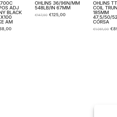
 700C
OHLINS 36/96N/MM
OHLINS T
POS ADJ
548LB/IN 67MM
COIL TRU
NY BLACK
185MM
Il
Il
€
125,00
€
147,90
2X100
47,5/50/52
prezzo
prezzo
KE AM
CORSA
originale
attuale
era:
è:
Il
Il
38,00
€
8
€
1.061,00
€147,90.
€125,00.
ezzo
prezzo
pre
ginale
attuale
ori
:
è:
era
341,00.
€938,00.
€1.