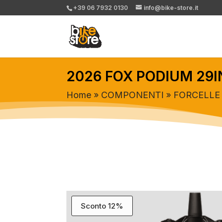
+39 06 7932 0130
info@bike-store.it
2026 FOX PODIUM 29I
Home
»
COMPONENTI
»
FORCELLE
Sconto 12%