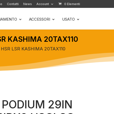
mo
Contatti
News
Account
0 Elementi
LIAMENTO
ACCESSORI
USATO
LSR KASHIMA 20TAX110
C HSR LSR KASHIMA 20TAX110
 PODIUM 29IN