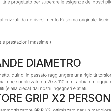
lità e progettato per superare le esigenze dei nostri pilo
atterizzati da un rivestimento Kashima originale, liscio e
 e prestazioni massime )
ANDE DIAMETRO
tto, quindi in passato raggiungere una rigidità torsion
aio personalizzato da 20 x 110 mm, abbiamo raggiunto 
 (e alla cieca) dai nostri ingegneri e atleti.
ORE GRIP X2 PERSON
o ammortizzatore GRIP X2, ottimizzato per un maggior