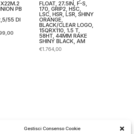
TX22M.2
FLOAT, 27.5IN, F-S,
NNION PB
170, GRIP2, HSC,
LSC, HSR, LSR, SHINY
,5/55 DI
ORANGE,
BLACK/CLEAR LOGO,
15QRX110, 1.5 T,
Il
99,00
58HT, 44MM RAKE
zzo
prezzo
SHINY BLACK, AM
ginale
attuale
:
è:
€
1.764,00
061,00.
€899,00.
Gestisci Consenso Cookie