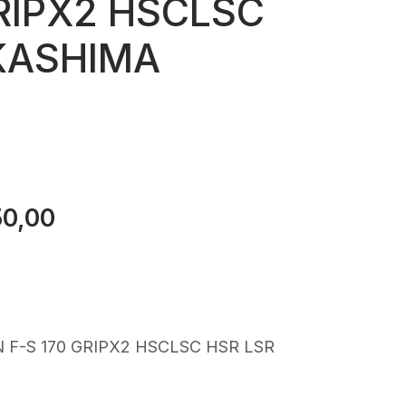
GRIPX2 HSCLSC
KASHIMA
50,00
Il
o
prezzo
ale
attuale
è:
9,00.
€2.450,00.
 F-S 170 GRIPX2 HSCLSC HSR LSR