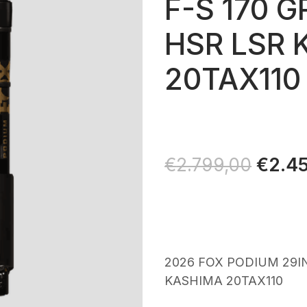
F-S 170 
HSR LSR 
20TAX110
Il
€
2.4
€
2.799,00
prezz
origin
era:
€2.79
2026 FOX PODIUM 29IN
KASHIMA 20TAX110