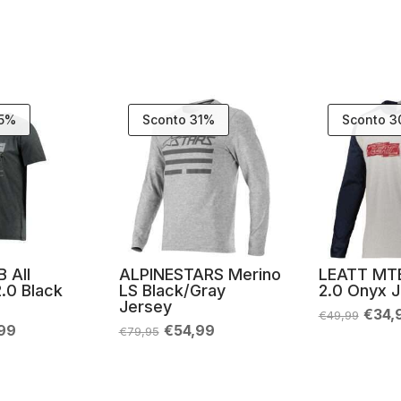
35%
Sconto 31%
Sconto 
 All
ALPINESTARS Merino
LEATT MTB
.0 Black
LS Black/Gray
2.0 Onyx 
Jersey
Il
€
34,
€
49,99
prez
Il
Il
Il
99
€
54,99
€
79,95
origi
zo
prezzo
prezzo
prezzo
era:
nale
attuale
originale
attuale
€49,
è:
era:
è:
99.
€29,99.
€79,95.
€54,99.