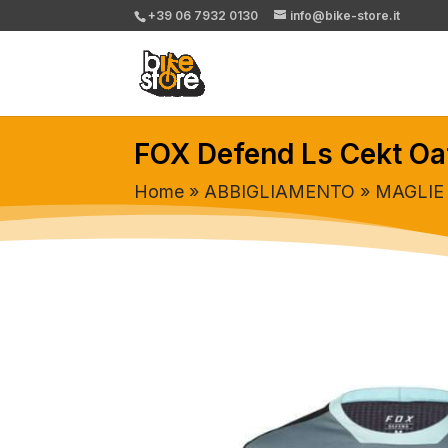
+39 06 7932 0130
info@bike-store.it
FOX Defend Ls Cekt Oa
Home
»
ABBIGLIAMENTO
»
MAGLIE