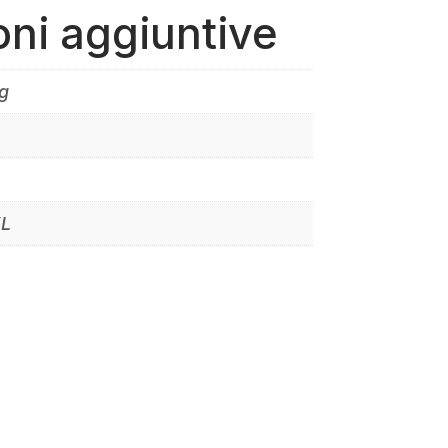
oni aggiuntive
g
XL