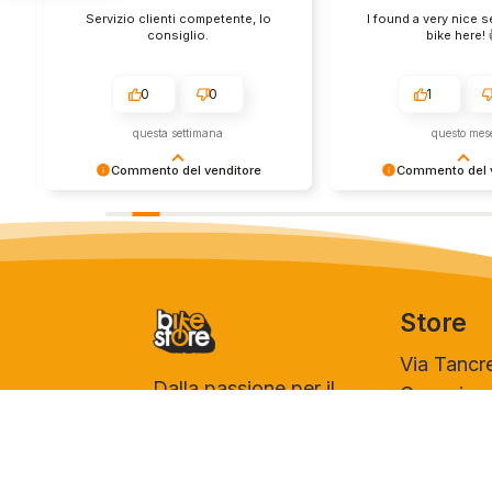
Servizio clienti competente, lo
I found a very nice 
consiglio.
bike here! 
0
0
1
questa settimana
questo mes
Commento del venditore
Commento del v
Grazie per le tue belle parole! Siamo
Grazie per una recens
lieti che l'acquisto sia andato liscio,
positiva - è un piacere 
e che possiamo fornire il servizio
così! Apprezziamo il t
giusto a clienti così fantastici. Grazie
sforzo che metti nel c
ancora!
tua esperienza con no
in giro!
Store
Via Tancr
Dalla passione per il
Canonico
ciclismo e per le
00173 Ro
biciclette nasce il
+39 06 7
team Bike-Store