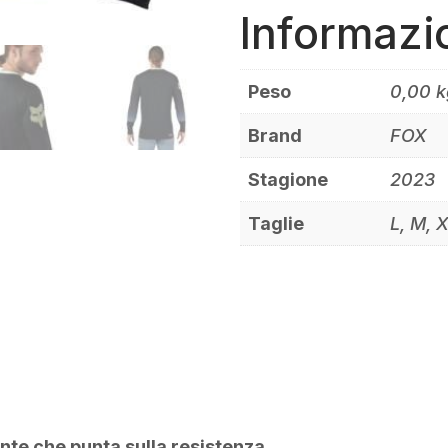
Informazi
Peso
0,00 k
Brand
FOX
Stagione
2023
Taglie
L, M, 
nte che punta sulla resistenza