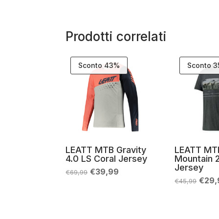
Prodotti correlati
Sconto 43%
Sconto 
LEATT MTB Gravity
LEATT MTB
4.0 LS Coral Jersey
Mountain 2
Jersey
Il
Il
€
39,99
€
69,99
prezzo
prezzo
Il
€
29,
€
45,99
originale
attuale
prez
era:
è:
origi
€69,99.
€39,99.
era:
€45,