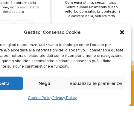
Consegna ottima, senza intoppi.
odotto è conforme alla
Senza dubbio un'azienda di alto
zione, sono soddisfatto
livello. Lo consiglio. La confezione
dell'acquisto.
è davvero bella, sembra fatta
apposta per me.
1
0
3
0
Gestisci Consenso Cookie
questo mese
questo mese
 le migliori esperienze, utilizziamo tecnologie come i cookie per
mmento del venditore
Commento del venditore
 e/o accedere alle informazioni del dispositivo. Il consenso a queste
ci permetterà di elaborare dati come il comportamento di navigazione
enti della tua bella
Ci rende molto felici vedere la tua
u questo sito. Non acconsentire o ritirare il consenso può influire
 e della fiducia. Siamo
fantastica recensione! Lavoriamo
te su alcune caratteristiche e funzioni.
lienti fantastici come te.
sodo per soddisfare le esigenze di
rsonale del negozio.
clienti come te, e siamo contenti di
esserci riusciti. Speriamo che
cetta
Nega
Visualizza le preferenze
tornerai da noi :) Saluti
Azienda
Cookie Policy
Privacy Policy
de
Contatti
schi
Privacy policy
Officina
Termini e
ione usato
condizioni