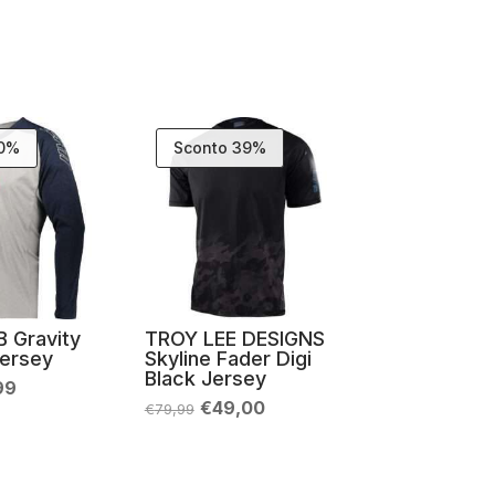
30%
Sconto 39%
 Gravity
TROY LEE DESIGNS
Jersey
Skyline Fader Digi
Black Jersey
Il
99
zo
prezzo
Il
Il
€
49,00
€
79,99
nale
attuale
prezzo
prezzo
è:
originale
attuale
99.
€34,99.
era:
è:
€79,99.
€49,00.