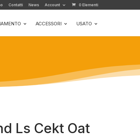
mo
Contatti
News
Account
0 Elementi
LIAMENTO
ACCESSORI
USATO
d Ls Cekt Oat