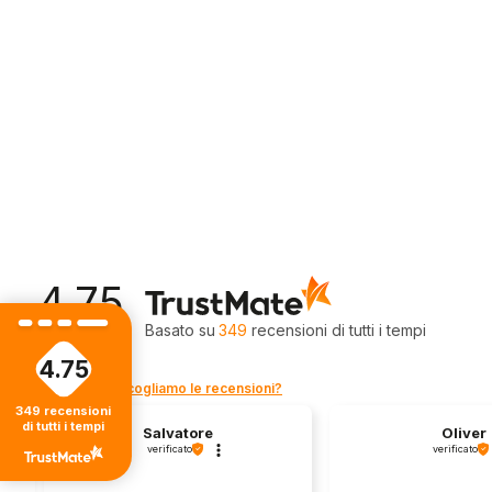
4.75
Valutazione
Basato su
349
recensioni
di tutti i tempi
4.75
Come raccogliamo le recensioni?
349
recensioni
di tutti i tempi
Salvatore
Oliver
verificato
verificato