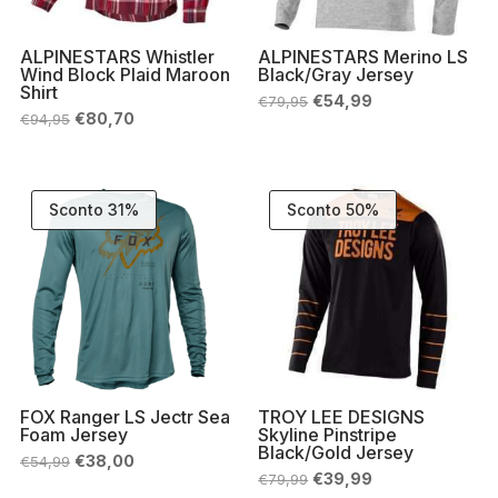
ALPINESTARS Whistler
ALPINESTARS Merino LS
Wind Block Plaid Maroon
Black/Gray Jersey
Shirt
Il
Il
€
54,99
€
79,95
prezzo
prezzo
Il
Il
€
80,70
€
94,95
originale
attuale
prezzo
prezzo
era:
è:
originale
attuale
€79,95.
€54,99.
era:
è:
€94,95.
€80,70.
Sconto 31%
Sconto 50%
FOX Ranger LS Jectr Sea
TROY LEE DESIGNS
Foam Jersey
Skyline Pinstripe
Black/Gold Jersey
Il
Il
€
38,00
€
54,99
prezzo
prezzo
Il
Il
€
39,99
€
79,99
originale
attuale
prezzo
prezzo