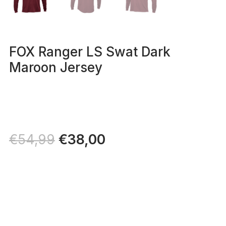
FOX Ranger LS Swat Dark
Maroon Jersey
Il
€
38,00
Il
€
54,99
prezzo
prezzo
originale
attuale
era:
è:
€54,99.
€38,00.