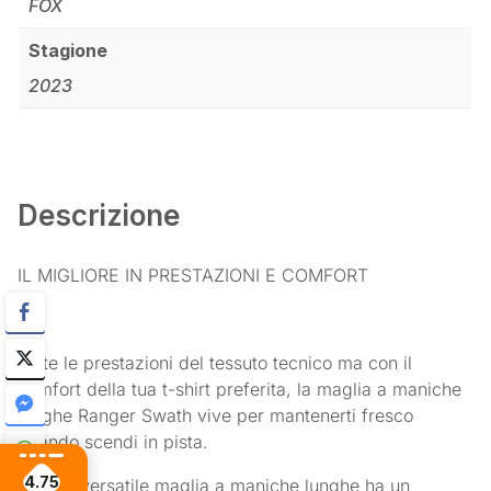
FOX
Stagione
2023
Descrizione
IL MIGLIORE IN PRESTAZIONI E COMFORT
Tutte le prestazioni del tessuto tecnico ma con il
comfort della tua t-shirt preferita, la maglia a maniche
lunghe Ranger Swath vive per mantenerti fresco
quando scendi in pista.
4.75
Questa versatile maglia a maniche lunghe ha un