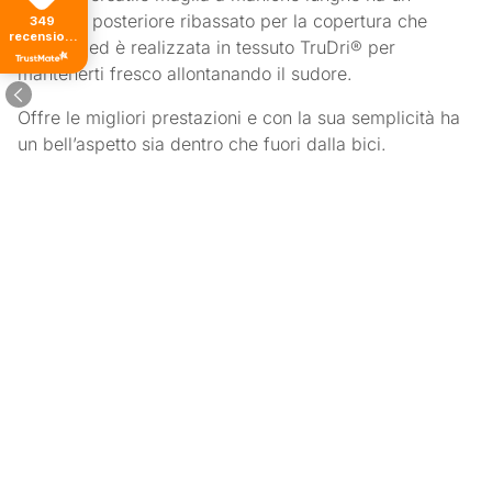
pannello posteriore ribassato per la copertura che
349
recensioni
desideri ed è realizzata in tessuto TruDri® per
di tutti i
tempi
mantenerti fresco allontanando il sudore.
Offre le migliori prestazioni e con la sua semplicità ha
un bell’aspetto sia dentro che fuori dalla bici.