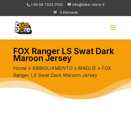
+39 06 7932 0130
info@bike-store.it
0 Elementi
FOX Ranger LS Swat Dark
Maroon Jersey
Home
»
ABBIGLIAMENTO
»
MAGLIE
» FOX
Ranger LS Swat Dark Maroon Jersey