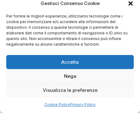
Come raccogliamo le recensioni?
Gestisci Consenso Cookie
Salvatore
Per fornire le migliori esperienze, utilizziamo tecnologie come i
verificato
cookie per memorizzare e/o accedere alle informazioni del
dispositivo. Il consenso a queste tecnologie ci permetterà di
elaborare dati come il comportamento di navigazione o ID unici su
questo sito. Non acconsentire o ritirare il consenso può influire
Servizio clienti competente, lo consiglio.
negativamente su alcune caratteristiche e funzioni.
Accetta
0
0
Nega
questa settimana
Commento del venditore
Visualizza le preferenze
Grazie per le tue belle parole! Siamo lieti che
l'acquisto sia andato liscio, e che possiamo
Cookie Policy
Privacy Policy
raccolte e verificate da
fornire il servizio giusto a clienti così fantastici.
Grazie ancora!