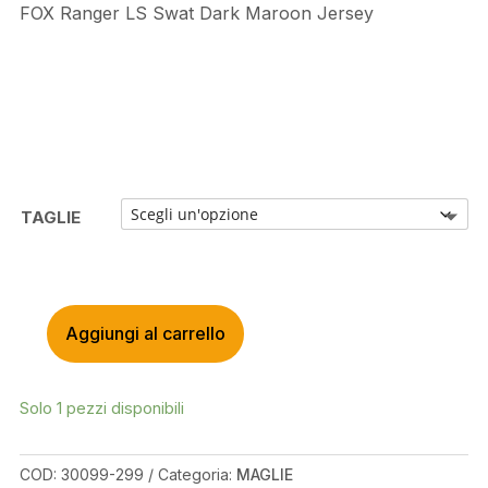
FOX Ranger LS Swat Dark Maroon Jersey
TAGLIE
Aggiungi al carrello
FOX
RANGER
LS
Solo 1 pezzi disponibili
SWAT
DARK
MAROON
COD:
30099-299
Categoria:
MAGLIE