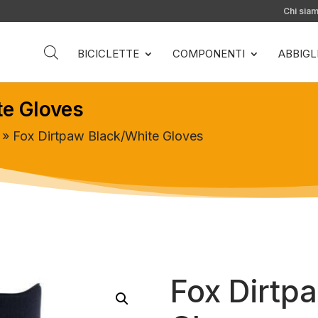
Chi sia
BICICLETTE
COMPONENTI
ABBIG
te Gloves
» Fox Dirtpaw Black/White Gloves
Fox Dirtp