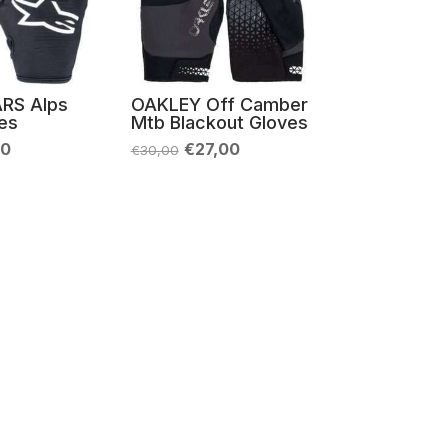
RS Alps
OAKLEY Off Camber
es
Mtb Blackout Gloves
Il
Il
Il
50
€
27,00
€
30,00
zo
prezzo
prezzo
prezzo
nale
attuale
originale
attuale
è:
era:
è:
95.
€31,50.
€30,00.
€27,00.