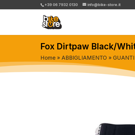
+39 06 7932 0130
info@bike-store.it
Fox Dirtpaw Black/Whi
Home
»
ABBIGLIAMENTO
»
GUANTI