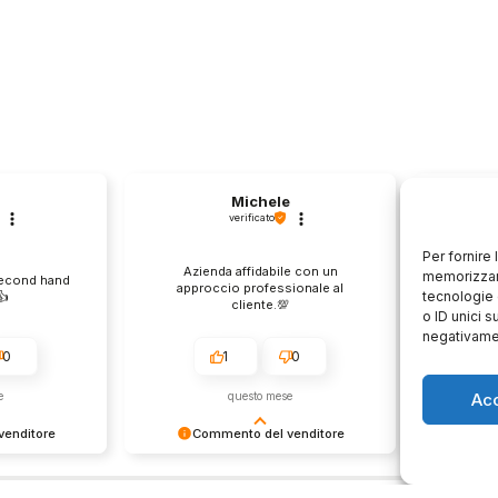
Michele
verificato
Per fornire
Azienda affidabile con un
Il pr
memorizzare
second hand
approccio professionale al
descri
tecnologie 
️
cliente.💯
o ID unici s
negativamen
0
1
0
Ac
e
questo mese
enditore
Commento del venditore
Co
ione così
Grazie per le tue belle parole!
Siamo cont
servire clienti
Apprezziamo il tempo che dedichi a
recensione