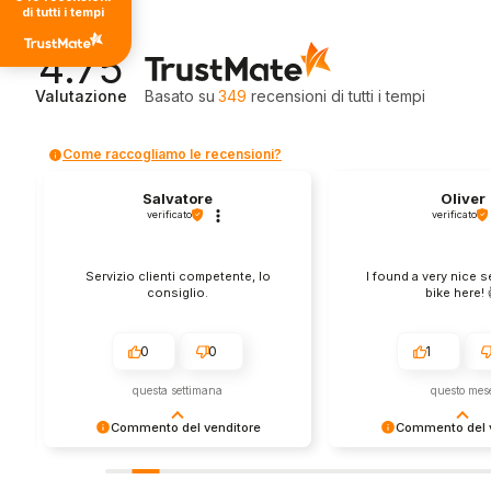
di tutti i tempi
4.75
Valutazione
Basato su
349
recensioni
di tutti i tempi
Come raccogliamo le recensioni?
Salvatore
Oliver
verificato
verificato
Servizio clienti competente, lo
I found a very nice 
consiglio.
bike here! 
0
0
1
questa settimana
questo mes
Commento del venditore
Commento del v
Grazie per le tue belle parole! Siamo
Grazie per una recens
lieti che l'acquisto sia andato liscio,
positiva - è un piacere 