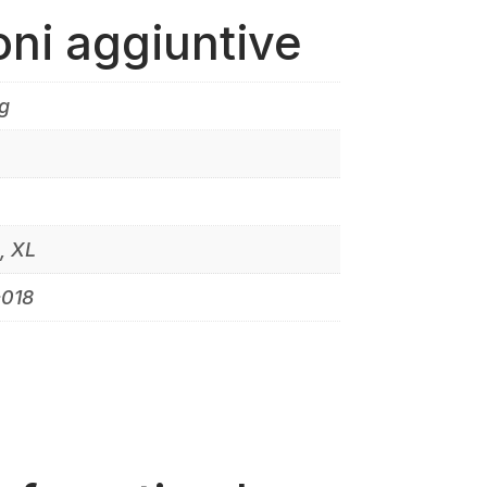
oni aggiuntive
g
S, XL
-018