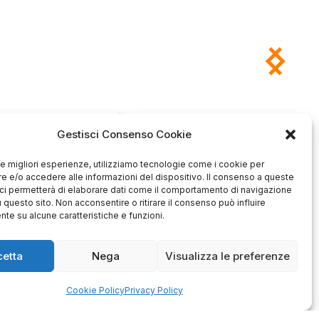
Antonio
Marco
Gestisci Consenso Cookie
verificato
verificato
Ottimo approccio al cliente.
 le migliori esperienze, utilizziamo tecnologie come i cookie per
Consegna ottima, senza intoppi.
odotto è conforme alla
 e/o accedere alle informazioni del dispositivo. Il consenso a queste
Senza dubbio un'azienda di alto
zione, sono soddisfatto
ci permetterà di elaborare dati come il comportamento di navigazione
livello. Lo consiglio. La confezione
dell'acquisto.
u questo sito. Non acconsentire o ritirare il consenso può influire
è davvero bella, sembra fatta
te su alcune caratteristiche e funzioni.
apposta per me.
1
0
3
0
cetta
Nega
Visualizza le preferenze
questo mese
questo mese
mmento del venditore
Commento del venditore
Cookie Policy
Privacy Policy
enti della tua bella
Ci rende molto felici vedere la tua
 e della fiducia. Siamo
fantastica recensione! Lavoriamo