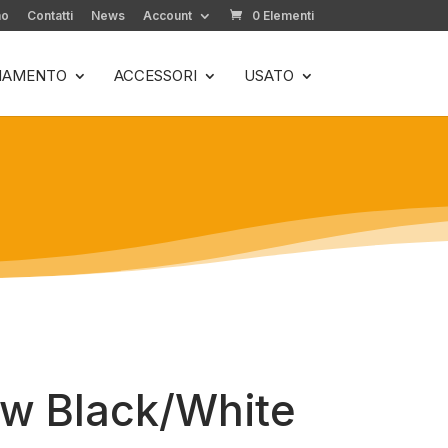
mo
Contatti
News
Account
0 Elementi
LIAMENTO
ACCESSORI
USATO
aw Black/White