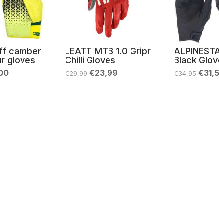
ff camber
LEATT MTB 1.0 Gripr
ALPINESTA
ur gloves
Chilli Gloves
Black Glov
Il
Il
Il
Il
,00
€
23,99
€
31,
€
29,99
€
34,95
zo
prezzo
prezzo
prezzo
prez
nale
attuale
originale
attuale
origi
è:
era:
è:
era:
00.
€27,00.
€29,99.
€23,99.
€34,