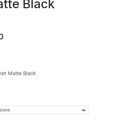
tte Black
0
Il
prezzo
e
attuale
è:
.
€250,00.
et Matte Black