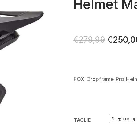
Helmet Ma
Il
€
250,0
€
279,99
prezzo
original
era:
€279,99
FOX Dropframe Pro Helm
TAGLIE