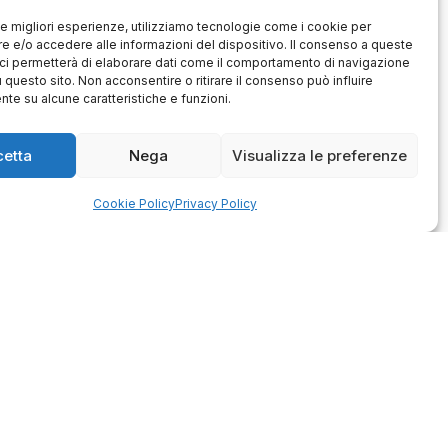
 le migliori esperienze, utilizziamo tecnologie come i cookie per
 e/o accedere alle informazioni del dispositivo. Il consenso a queste
ci permetterà di elaborare dati come il comportamento di navigazione
u questo sito. Non acconsentire o ritirare il consenso può influire
te su alcune caratteristiche e funzioni.
Antonio
Marco
verificato
verificato
cetta
Nega
Visualizza le preferenze
Ottimo approccio al cliente.
Consegna ottima, senza intoppi.
odotto è conforme alla
Cookie Policy
Privacy Policy
Senza dubbio un'azienda di alto
zione, sono soddisfatto
livello. Lo consiglio. La confezione
dell'acquisto.
è davvero bella, sembra fatta
apposta per me.
1
0
3
0
questo mese
questo mese
mmento del venditore
Commento del venditore
enti della tua bella
Ci rende molto felici vedere la tua
 e della fiducia. Siamo
fantastica recensione! Lavoriamo
lienti fantastici come te.
sodo per soddisfare le esigenze di
rsonale del negozio.
clienti come te, e siamo contenti di
esserci riusciti. Speriamo che