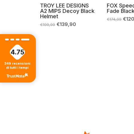
TROY LEE DESIGNS
FOX Spee
A2 MIPS Decoy Black
Fade Blac
Helmet
Il
€
12
€
174,99
prez
Il
Il
€
139,90
€
199,99
orig
prezzo
prezzo
era:
originale
attuale
€174
era:
è:
€199,99.
€139,90.
4.75
349
recensioni
di tutti i tempi