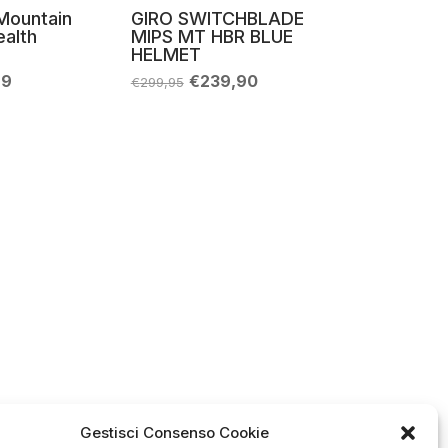
Mountain
GIRO SWITCHBLADE
ealth
MIPS MT HBR BLUE
HELMET
Il
Il
Il
99
€
239,90
€
299,95
zo
prezzo
prezzo
prezzo
nale
attuale
originale
attuale
è:
era:
è:
99.
€71,99.
€299,95.
€239,90.
Gestisci Consenso Cookie