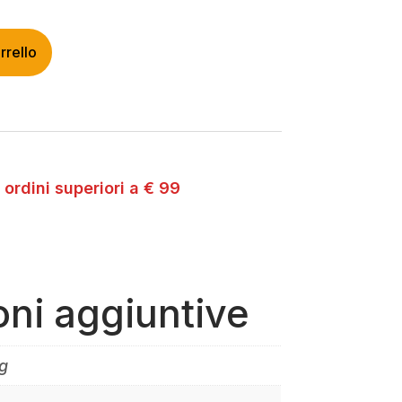
rrello
 ordini superiori a € 99
oni aggiuntive
g