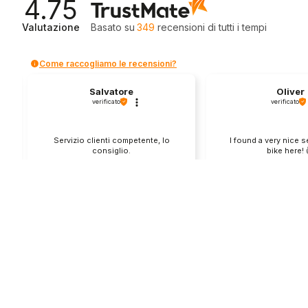
4.75
Valutazione
Basato su
349
recensioni
di tutti i tempi
Come raccogliamo le recensioni?
Salvatore
Oliver
verificato
verificato
Servizio clienti competente, lo
I found a very nice 
consiglio.
bike here! 
0
0
1
questa settimana
questo mes
Commento del venditore
Commento del v
Grazie per le tue belle parole! Siamo
Grazie per una recens
lieti che l'acquisto sia andato liscio,
positiva - è un piacere 
e che possiamo fornire il servizio
così! Apprezziamo il t
giusto a clienti così fantastici. Grazie
sforzo che metti nel c
ancora!
tua esperienza con no