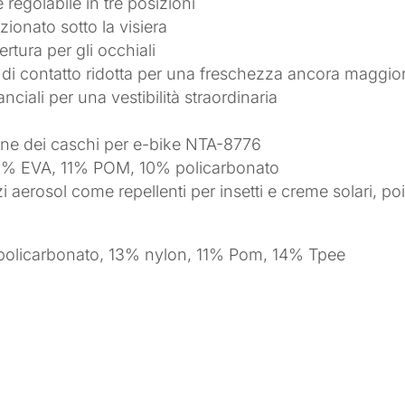
regolabile in tre posizioni
ionato sotto la visiera
rtura per gli occhiali
e di contatto ridotta per una freschezza ancora maggio
ciali per una vestibilità straordinaria
one dei caschi per e-bike NTA-8776
1% EVA, 11% POM, 10% policarbonato
zi aerosol come repellenti per insetti e creme solari, p
 policarbonato, 13% nylon, 11% Pom, 14% Tpee