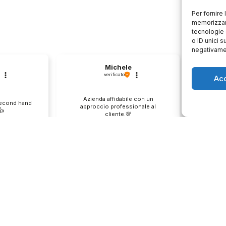
Per fornire
memorizzare
tecnologie 
o ID unici s
negativamen
Michele
verificato
Ac
Azienda affidabile con un
Il pr
second hand
approccio professionale al
descri
️
cliente.💯
0
1
0
e
questo mese
enditore
Commento del venditore
Co
ione così
Grazie per le tue belle parole!
Siamo cont
servire clienti
Apprezziamo il tempo che dedichi a
recensione
empo e lo
condividere la tua esperienza con
grati per c
ondividere la
noi. Siamo felici di avere clienti
Saluti, pe
i. Ci vediamo
come te. Saluti, personale del