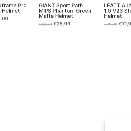
dframe Pro
GIANT Sport Path
LEATT All 
k Helmet
MIPS Phantom Green
1.0 V23 St
Matte Helmet
Helmet
Il
0,00
zo
prezzo
Il
Il
Il
€
25,99
€
71,
€
42,99
€
79,99
inale
attuale
prezzo
prezzo
prez
è:
originale
attuale
origi
,99.
€120,00.
era:
è:
era:
€42,99.
€25,99.
€79,