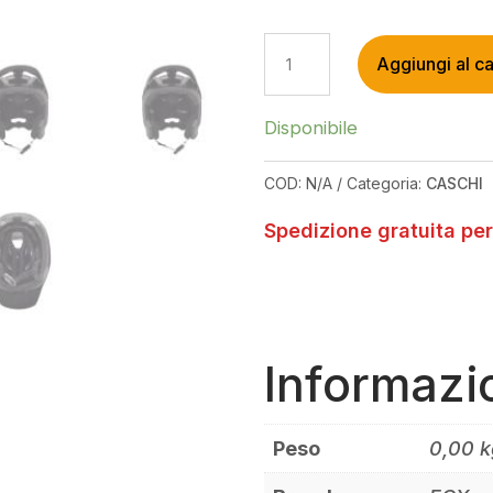
FOX
Aggiungi al ca
DROPFRAME
PRO
HELMET
Disponibile
MATTE
BLACK
COD:
N/A
Categoria:
CASCHI
QUANTITÀ
Spedizione gratuita per
Informazi
Peso
0,00 k