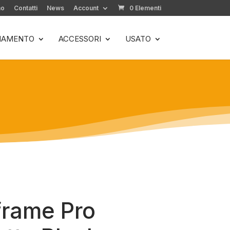
mo
Contatti
News
Account
0 Elementi
LIAMENTO
ACCESSORI
USATO
frame Pro