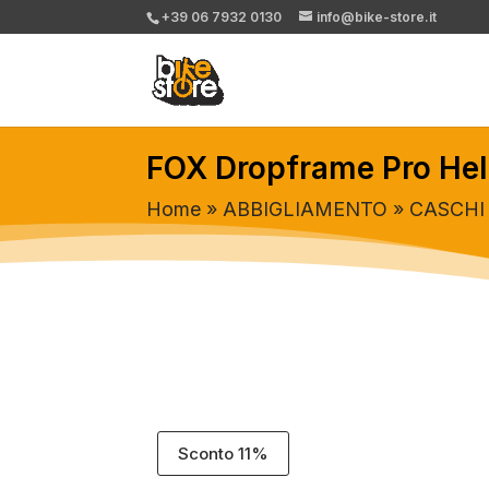
+39 06 7932 0130
info@bike-store.it
FOX Dropframe Pro Hel
Home
»
ABBIGLIAMENTO
»
CASCHI
Sconto 11%