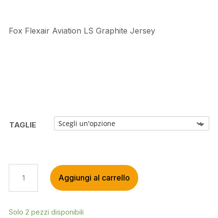
Fox Flexair Aviation LS Graphite Jersey
TAGLIE
FOX
Aggiungi al carrello
FLEXAIR
AVIATION
LS
GRAPHITE
Solo 2 pezzi disponibili