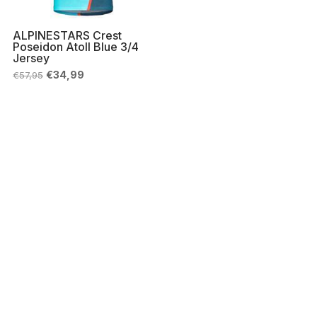
ALPINESTARS Crest
Poseidon Atoll Blue 3/4
Jersey
Il
Il
€
34,99
€
57,95
prezzo
prezzo
originale
attuale
era:
è:
€57,95.
€34,99.