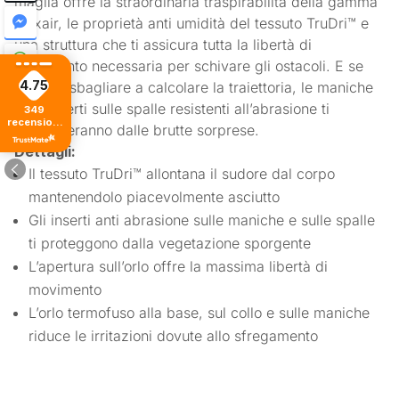
maglia offre la straordinaria traspirabilità della gamma
Flexair, le proprietà anti umidità del tessuto TruDri™ e
una struttura che ti assicura tutta la libertà di
movimento necessaria per schivare gli ostacoli. E se
4.75
dovessi sbagliare a calcolare la traiettoria, le maniche
e gli inserti sulle spalle resistenti all’abrasione ti
349
recensioni
proteggeranno dalle brutte sorprese.
di tutti i
tempi
Dettagli:
Il tessuto TruDri™ allontana il sudore dal corpo
mantenendolo piacevolmente asciutto
Gli inserti anti abrasione sulle maniche e sulle spalle
ti proteggono dalla vegetazione sporgente
L’apertura sull’orlo offre la massima libertà di
movimento
L’orlo termofuso alla base, sul collo e sulle maniche
riduce le irritazioni dovute allo sfregamento