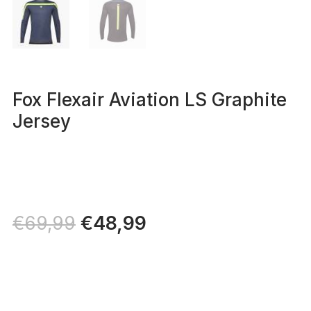
Fox Flexair Aviation LS Graphite
Jersey
Il
€
48,99
Il
€
69,99
prezzo
prezzo
originale
attuale
era:
è:
€69,99.
€48,99.