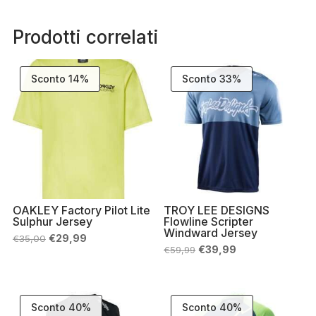
Prodotti correlati
Sconto 14%
Sconto 33%
OAKLEY Factory Pilot Lite
TROY LEE DESIGNS
Sulphur Jersey
Flowline Scripter
Windward Jersey
Il
Il
€
29,99
€
35,00
prezzo
prezzo
Il
Il
€
39,99
€
59,99
originale
attuale
prezzo
prezzo
era:
è:
originale
attuale
€35,00.
€29,99.
era:
è:
€59,99.
€39,99.
Sconto 40%
Sconto 40%