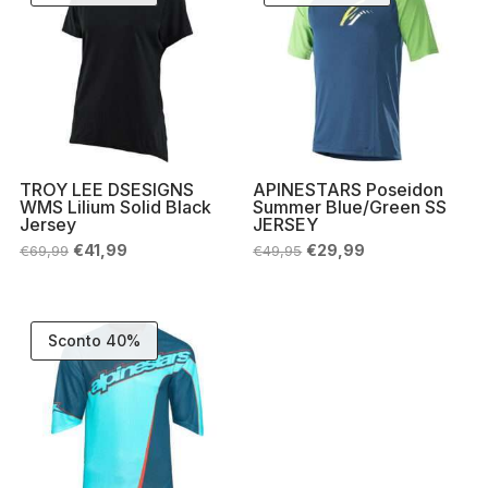
TROY LEE DSESIGNS
APINESTARS Poseidon
WMS Lilium Solid Black
Summer Blue/Green SS
Jersey
JERSEY
Il
Il
Il
Il
€
41,99
€
29,99
€
69,99
€
49,95
prezzo
prezzo
prezzo
prezzo
originale
attuale
originale
attuale
era:
è:
era:
è:
€69,99.
€41,99.
€49,95.
€29,99.
Sconto 40%