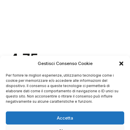
4.75
Basato su
Gestisci Consenso Cookie
349
recensioni
di tutti i tempi
Valutazione
Per fornire le migliori esperienze, utilizziamo tecnologie come i
Come raccogliamo le recensioni?
cookie per memorizzare e/o accedere alle informazioni del
dispositivo. Il consenso a queste tecnologie ci permetterà di
Salvatore
elaborare dati come il comportamento di navigazione o ID unici su
verificato
questo sito. Non acconsentire o ritirare il consenso può influire
negativamente su alcune caratteristiche e funzioni.
Servizio clienti competente, lo consiglio.
Accetta