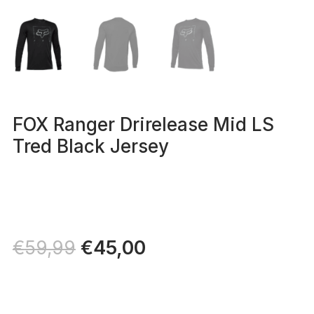
FOX Ranger Drirelease Mid LS
Tred Black Jersey
Il
€
45,00
Il
€
59,99
prezzo
prezzo
originale
attuale
era:
è: