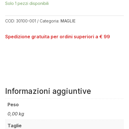
Solo 1 pezzi disponibili
MID
LS
TRED
COD:
30100-001
Categoria:
MAGLIE
BLACK
JERSEY
Spedizione gratuita per ordini superiori a € 99
QUANTITÀ
Informazioni aggiuntive
Peso
0,00 kg
Taglie