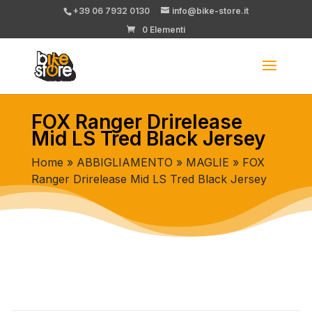
+39 06 7932 0130
info@bike-store.it
0 Elementi
FOX Ranger Drirelease
Mid LS Tred Black Jersey
Home
»
ABBIGLIAMENTO
»
MAGLIE
» FOX
Ranger Drirelease Mid LS Tred Black Jersey