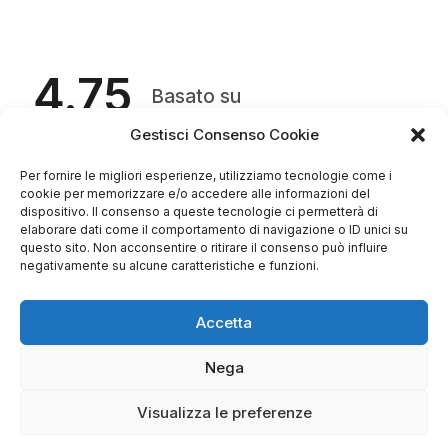
4.75
Basato su
349
recensioni
di tutti i tempi
Valutazione
Gestisci Consenso Cookie
Come raccogliamo le recensioni?
Per fornire le migliori esperienze, utilizziamo tecnologie come i
cookie per memorizzare e/o accedere alle informazioni del
Salvatore
dispositivo. Il consenso a queste tecnologie ci permetterà di
verificato
elaborare dati come il comportamento di navigazione o ID unici su
questo sito. Non acconsentire o ritirare il consenso può influire
negativamente su alcune caratteristiche e funzioni.
Servizio clienti competente, lo consiglio.
Accetta
0
0
Nega
questa settimana
Visualizza le preferenze
Commento del venditore