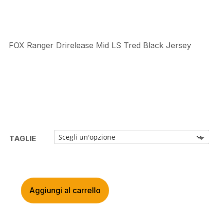
€59,99.
€45,00.
FOX Ranger Drirelease Mid LS Tred Black Jersey
TAGLIE
Aggiungi al carrello
FOX
RANGER
DRIRELEASE