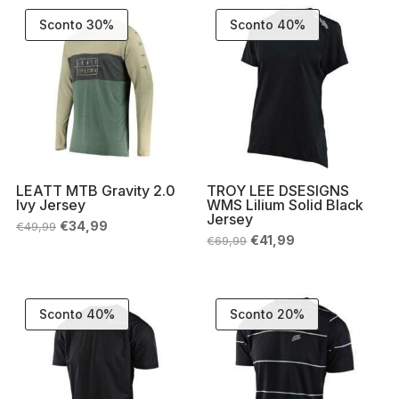
Sconto 30%
Sconto 40%
LEATT MTB Gravity 2.0
TROY LEE DSESIGNS
Ivy Jersey
WMS Lilium Solid Black
Jersey
Il
Il
€
34,99
€
49,99
prezzo
prezzo
Il
Il
€
41,99
€
69,99
originale
attuale
prezzo
prezzo
era:
è:
originale
attuale
€49,99.
€34,99.
era:
è:
€69,99.
€41,99.
Sconto 40%
Sconto 20%