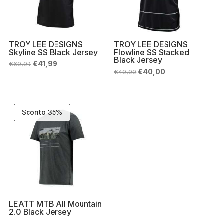
TROY LEE DESIGNS
TROY LEE DESIGNS
Skyline SS Black Jersey
Flowline SS Stacked
Black Jersey
Il
Il
€
41,99
€
69,99
prezzo
prezzo
Il
Il
€
40,00
€
49,99
originale
attuale
prezzo
prezzo
era:
è:
originale
attuale
€69,99.
€41,99.
era:
è:
€49,99.
€40,00.
Sconto 35%
LEATT MTB All Mountain
2.0 Black Jersey