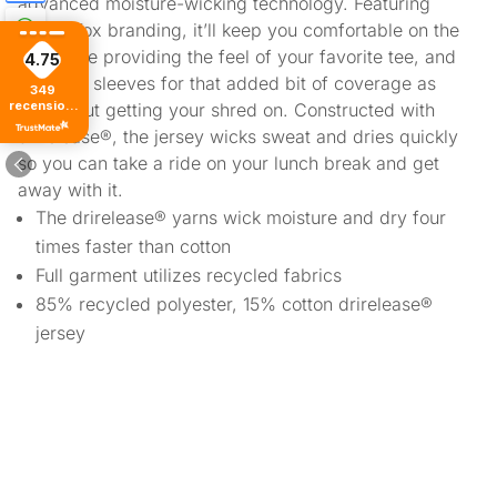
advanced moisture-wicking technology. Featuring
subtle Fox branding, it’ll keep you comfortable on the
trail while providing the feel of your favorite tee, and
4.75
has long sleeves for that added bit of coverage as
349
recensioni
you’re out getting your shred on. Constructed with
di tutti i
drirelease®, the jersey wicks sweat and dries quickly
tempi
so you can take a ride on your lunch break and get
away with it.
The drirelease® yarns wick moisture and dry four
times faster than cotton
Full garment utilizes recycled fabrics
85% recycled polyester, 15% cotton drirelease®
jersey