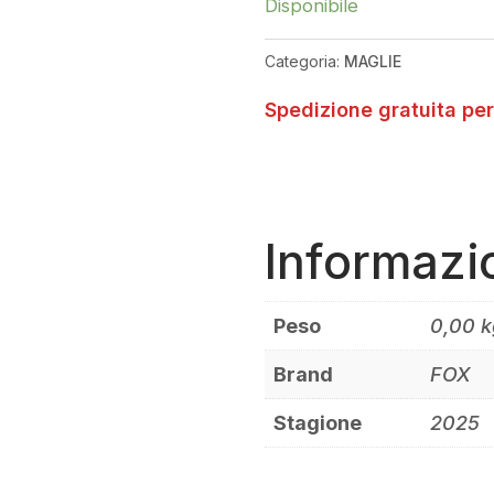
Disponibile
SHIRT
BLACK
Categoria:
MAGLIE
QUANTITÀ
Spedizione gratuita per
Informazi
Peso
0,00 k
Brand
FOX
Stagione
2025