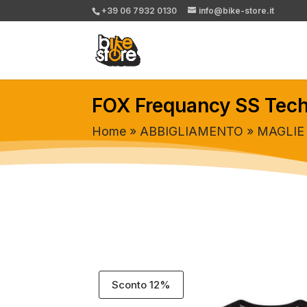
+39 06 7932 0130
info@bike-store.it
FOX Frequancy SS Tech 
Home
»
ABBIGLIAMENTO
»
MAGLIE
Sconto 12%