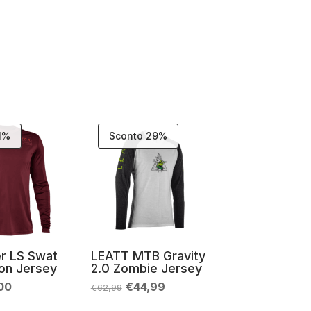
1%
Sconto 29%
r LS Swat
LEATT MTB Gravity
on Jersey
2.0 Zombie Jersey
Il
Il
Il
00
€
44,99
€
62,99
zo
prezzo
prezzo
prezzo
nale
attuale
originale
attuale