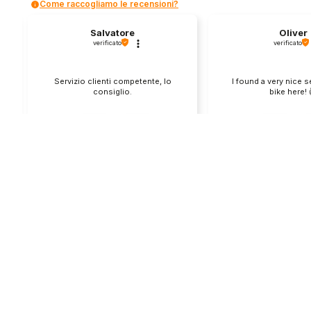
Come raccogliamo le recensioni?
Salvatore
Oliver
verificato
verificato
Servizio clienti competente, lo
I found a very nice 
consiglio.
bike here! 
0
0
1
questa settimana
questo mes
Commento del venditore
Commento del v
Grazie per le tue belle parole! Siamo
Grazie per una recens
lieti che l'acquisto sia andato liscio,
positiva - è un piacere 
e che possiamo fornire il servizio
così! Apprezziamo il t
giusto a clienti così fantastici. Grazie
sforzo che metti nel c
ancora!
tua esperienza con no
in giro!
Store
Via Tancr