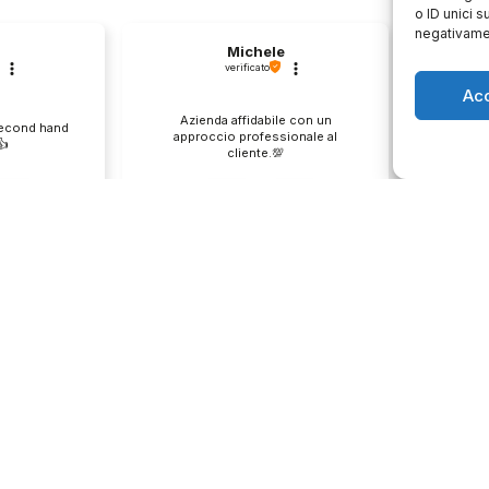
o ID unici s
negativamen
Michele
verificato
Ac
Azienda affidabile con un
Il pr
second hand
approccio professionale al
descri
️
cliente.💯
0
1
0
e
questo mese
enditore
Commento del venditore
Co
ione così
Grazie per le tue belle parole!
Siamo cont
servire clienti
Apprezziamo il tempo che dedichi a
recensione
empo e lo
condividere la tua esperienza con
grati per c
ondividere la
noi. Siamo felici di avere clienti
Saluti, pe
i. Ci vediamo
come te. Saluti, personale del
negozio.
Orari negozio
Servizi
Easy Ri
edi
Lun: 15 – 19