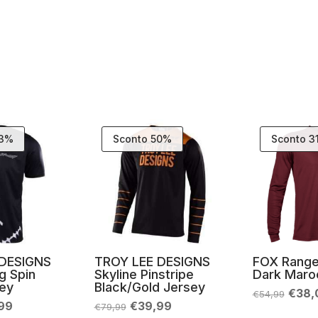
33%
Sconto 50%
Sconto 3
 DESIGNS
TROY LEE DESIGNS
FOX Range
ig Spin
Skyline Pinstripe
Dark Maro
sey
Black/Gold Jersey
Il
€
38,
€
54,99
prez
Il
Il
Il
99
€
39,99
€
79,99
origi
zo
prezzo
prezzo
prezzo