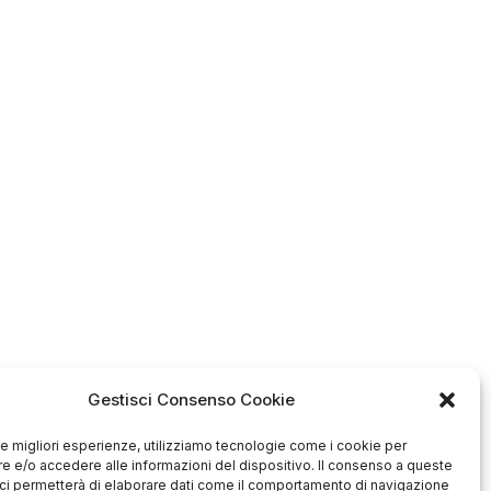
è:
era:
è:
99.
€38,00.
€62,99.
€44,99.
Gestisci Consenso Cookie
 le migliori esperienze, utilizziamo tecnologie come i cookie per
 e/o accedere alle informazioni del dispositivo. Il consenso a queste
ci permetterà di elaborare dati come il comportamento di navigazione