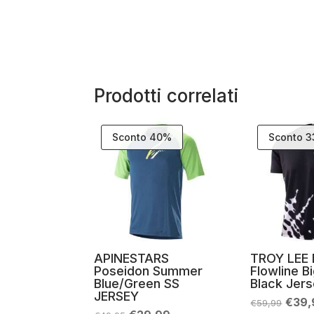
Prodotti correlati
Sconto 40%
Sconto 
APINESTARS
TROY LEE
Poseidon Summer
Flowline B
Blue/Green SS
Black Jer
JERSEY
Il
€
39,
€
59,99
prez
Il
Il