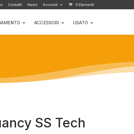
mo
Contatti
News
Account
0 Elementi
LIAMENTO
ACCESSORI
USATO
uancy SS Tech