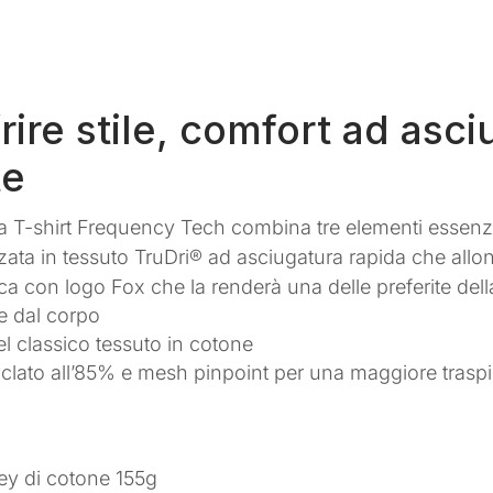
rire stile, comfort ad asc
te
 La T-shirt Frequency Tech combina tre elementi essenzi
izzata in tessuto TruDri® ad asciugatura rapida che all
ca con logo Fox che la renderà una delle preferite dell
re dal corpo
l classico tessuto in cotone
iciclato all’85% e mesh pinpoint per una maggiore traspir
sey di cotone 155g