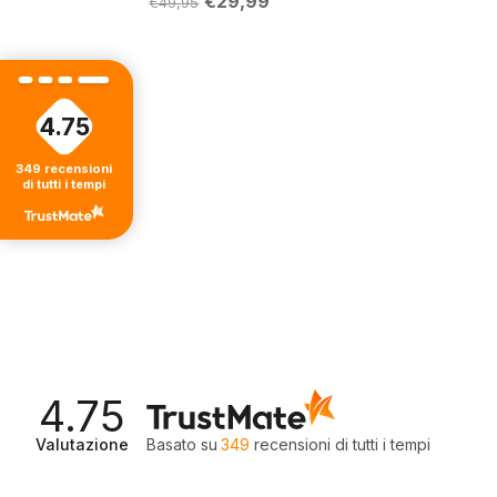
€
29,99
€
49,95
origi
prezzo
prezzo
era:
originale
attuale
€59,
era:
è:
€49,95.
€29,99.
4.75
349
recensioni
di tutti i tempi
4.75
Valutazione
Basato su
349
recensioni
di tutti i tempi