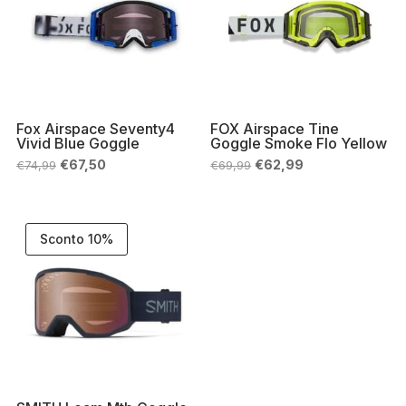
Fox Airspace Seventy4
FOX Airspace Tine
Vivid Blue Goggle
Goggle Smoke Flo Yellow
Il
Il
Il
Il
€
67,50
€
62,99
€
74,99
€
69,99
prezzo
prezzo
prezzo
prezzo
originale
attuale
originale
attuale
era:
è:
era:
è:
€74,99.
€67,50.
€69,99.
€62,99.
Sconto 10%