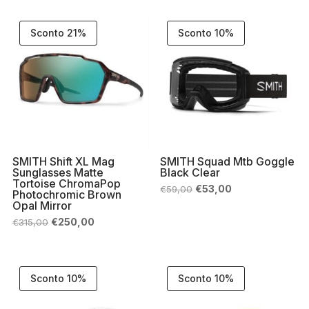
Sconto 21%
Sconto 10%
SMITH Shift XL Mag
SMITH Squad Mtb Goggle
Sunglasses Matte
Black Clear
Tortoise ChromaPop
Il
Il
€
53,00
€
59,00
Photochromic Brown
prezzo
prezzo
Opal Mirror
originale
attuale
era:
è:
Il
Il
€
250,00
€
315,00
€59,00.
€53,00.
prezzo
prezzo
originale
attuale
era:
è:
€315,00.
€250,00.
Sconto 10%
Sconto 10%