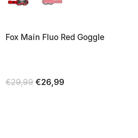
Fox Main Fluo Red Goggle
Il
€
26,99
Il
€
29,99
prezzo
prezzo
originale
attuale
era:
è:
€29,99.
€26,99.