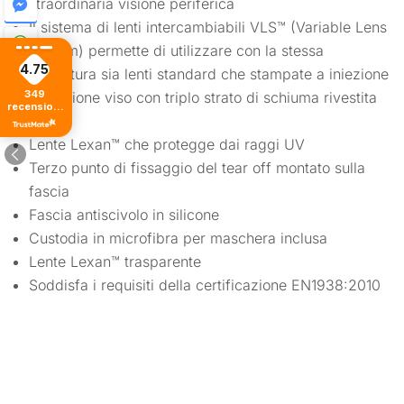
straordinaria visione periferica
Il sistema di lenti intercambiabili VLS™ (Variable Lens
System) permette di utilizzare con la stessa
4.75
montatura sia lenti standard che stampate a iniezione
349
Protezione viso con triplo strato di schiuma rivestita
recensioni
in pile
di tutti i
tempi
Lente Lexan™ che protegge dai raggi UV
Terzo punto di fissaggio del tear off montato sulla
fascia
Fascia antiscivolo in silicone
Custodia in microfibra per maschera inclusa
Lente Lexan™ trasparente
Soddisfa i requisiti della certificazione EN1938:2010