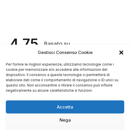
4.75
Basato su
349
recensioni
di tutti i tempi
Gestisci Consenso Cookie
Valutazione
Come raccogliamo le recensioni?
Per fornire le migliori esperienze, utilizziamo tecnologie come i
cookie per memorizzare e/o accedere alle informazioni del
Salvatore
dispositivo. Il consenso a queste tecnologie ci permetterà di
verificato
elaborare dati come il comportamento di navigazione o ID unici su
questo sito. Non acconsentire o ritirare il consenso può influire
negativamente su alcune caratteristiche e funzioni.
Servizio clienti competente, lo consiglio.
Accetta
0
0
Nega