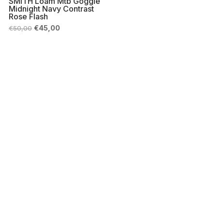
SMITH Loam Mtb Goggle
Midnight Navy Contrast
Rose Flash
Il
Il
€
45,00
€
50,00
prezzo
prezzo
originale
attuale
era:
è:
€50,00.
€45,00.