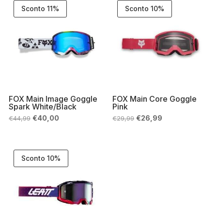
Sconto 11%
Sconto 10%
FOX Main Image Goggle
FOX Main Core Goggle
Spark White/Black
Pink
Il
Il
Il
Il
€
40,00
€
26,99
€
44,99
€
29,99
prezzo
prezzo
prezzo
prezzo
originale
attuale
originale
attuale
era:
è:
era:
è:
€44,99.
€40,00.
€29,99.
€26,99.
Sconto 10%