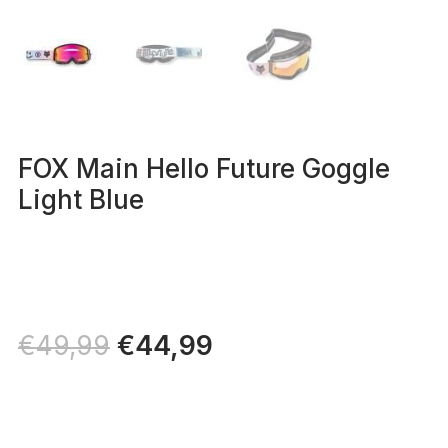
FOX Main Hello Future Goggle
Light Blue
Il
€
44,99
Il
€
49,99
prezzo
prezzo
originale
attuale
era:
è:
€49,99.
€44,99.