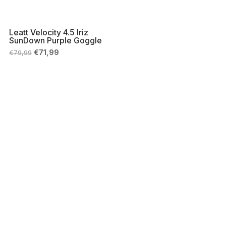
Leatt Velocity 4.5 Iriz
SunDown Purple Goggle
Il
Il
€
71,99
€
79,99
prezzo
prezzo
originale
attuale
era:
è:
€79,99.
€71,99.