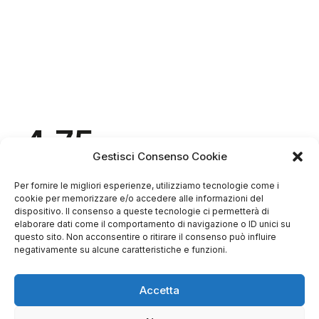
4.75
Basato su
Gestisci Consenso Cookie
349
recensioni
di tutti i tempi
Valutazione
Per fornire le migliori esperienze, utilizziamo tecnologie come i
Come raccogliamo le recensioni?
cookie per memorizzare e/o accedere alle informazioni del
dispositivo. Il consenso a queste tecnologie ci permetterà di
Salvatore
elaborare dati come il comportamento di navigazione o ID unici su
verificato
questo sito. Non acconsentire o ritirare il consenso può influire
negativamente su alcune caratteristiche e funzioni.
Servizio clienti competente, lo consiglio.
Accetta