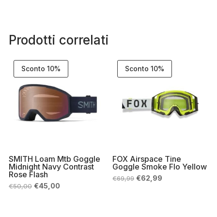
Prodotti correlati
Sconto 10%
Sconto 10%
SMITH Loam Mtb Goggle
FOX Airspace Tine
Midnight Navy Contrast
Goggle Smoke Flo Yellow
Rose Flash
Il
Il
€
62,99
€
69,99
prezzo
prezzo
Il
Il
€
45,00
€
50,00
originale
attuale
prezzo
prezzo
era:
è:
originale
attuale
€69,99.
€62,99.
era:
è:
€50,00.
€45,00.