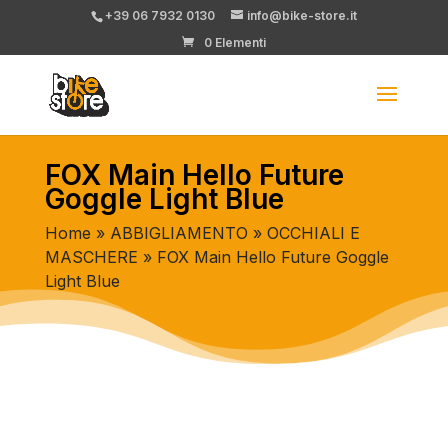
+39 06 7932 0130
info@bike-store.it
0 Elementi
FOX Main Hello Future
Goggle Light Blue
Home
»
ABBIGLIAMENTO
»
OCCHIALI E
MASCHERE
» FOX Main Hello Future Goggle
Light Blue