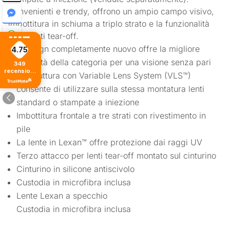
Convenienti e trendy, offrono un ampio campo visivo,
imbottitura in schiuma a triplo strato e la funzionalità
delle lenti tear-off.
Il design completamente nuovo offre la migliore
4.75
visibilità della categoria per una visione senza pari
349
recensioni
La struttura con Variable Lens System (VLS™)
di tutti i
tempi
consente di utilizzare sulla stessa montatura lenti
standard o stampate a iniezione
Imbottitura frontale a tre strati con rivestimento in
pile
La lente in Lexan™ offre protezione dai raggi UV
Terzo attacco per lenti tear-off montato sul cinturino
Cinturino in silicone antiscivolo
Custodia in microfibra inclusa
Lente Lexan a specchio
Custodia in microfibra inclusa