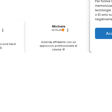
Per fornire
memorizzare
tecnologie 
o ID unici s
negativamen
Michele
verificato
Ac
Azienda affidabile con un
Il pr
second hand
approccio professionale al
descri
️
cliente.💯
0
1
0
e
questo mese
enditore
Commento del venditore
Co
ione così
Grazie per le tue belle parole!
Siamo cont
servire clienti
Apprezziamo il tempo che dedichi a
recensione
empo e lo
condividere la tua esperienza con
grati per c
ondividere la
noi. Siamo felici di avere clienti
Saluti, pe
i. Ci vediamo
come te. Saluti, personale del
negozio.