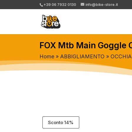
+39 06 7932 0130
info@bike-store.it
FOX Mtb Main Goggle O
Home
»
ABBIGLIAMENTO
»
OCCHIA
Sconto 14%