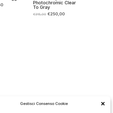
Photochromic Clear
Il
50
To Gray
zo
prezzo
nale
attuale
Il
Il
€
250,00
€
315,00
è:
prezzo
prezzo
9.
€67,50.
originale
attuale
era:
è:
€315,00.
€250,00.
Gestisci Consenso Cookie