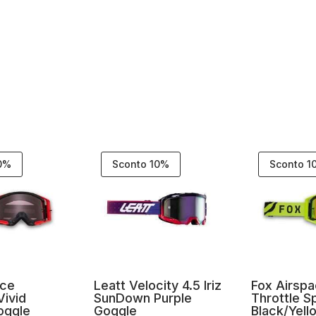
10%
Sconto 10%
Sconto 1
ace
Leatt Velocity 4.5 Iriz
Fox Airsp
Vivid
SunDown Purple
Throttle S
oggle
Goggle
Black/Yell