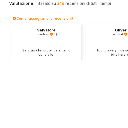
Valutazione
Basato su
349
recensioni
di tutti i tempi
Come raccogliamo le recensioni?
Salvatore
Oliver
verificato
verificato
Servizio clienti competente, lo
I found a very nice 
consiglio.
bike here! 
0
0
1
questa settimana
questo mes
Commento del venditore
Commento del v
Grazie per le tue belle parole! Siamo
Grazie per una recens
lieti che l'acquisto sia andato liscio,
positiva - è un piacere 
e che possiamo fornire il servizio
così! Apprezziamo il t
giusto a clienti così fantastici. Grazie
sforzo che metti nel c
ancora!
tua esperienza con no
in giro!