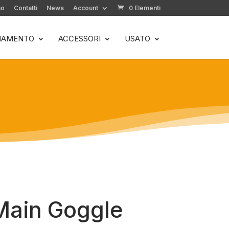
mo
Contatti
News
Account
0 Elementi
LIAMENTO
ACCESSORI
USATO
Main Goggle