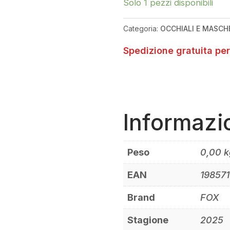
MAIN
Solo 1 pezzi disponibili
GOGGLE
OLIVE
Categoria:
OCCHIALI E MASCH
GREEN
QUANTITÀ
Spedizione gratuita per
Informazi
Peso
0,00 k
EAN
19857
Brand
FOX
Stagione
2025