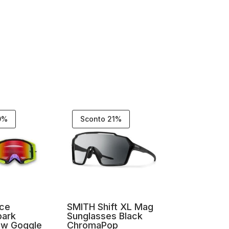
0%
Sconto 21%
ace
SMITH Shift XL Mag
park
Sunglasses Black
ow Goggle
ChromaPop