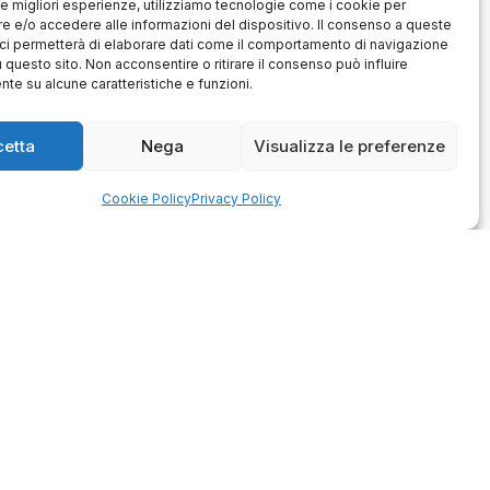
 le migliori esperienze, utilizziamo tecnologie come i cookie per
 e/o accedere alle informazioni del dispositivo. Il consenso a queste
ci permetterà di elaborare dati come il comportamento di navigazione
u questo sito. Non acconsentire o ritirare il consenso può influire
te su alcune caratteristiche e funzioni.
Antonio
Marco
verificato
verificato
cetta
Nega
Visualizza le preferenze
Ottimo approccio al cliente.
Consegna ottima, senza intoppi.
odotto è conforme alla
Cookie Policy
Privacy Policy
Senza dubbio un'azienda di alto
zione, sono soddisfatto
livello. Lo consiglio. La confezione
dell'acquisto.
è davvero bella, sembra fatta
apposta per me.
1
0
3
0
questo mese
questo mese
mmento del venditore
Commento del venditore
enti della tua bella
Ci rende molto felici vedere la tua
 e della fiducia. Siamo
fantastica recensione! Lavoriamo
lienti fantastici come te.
sodo per soddisfare le esigenze di
rsonale del negozio.
clienti come te, e siamo contenti di
esserci riusciti. Speriamo che
tornerai da noi :) Saluti