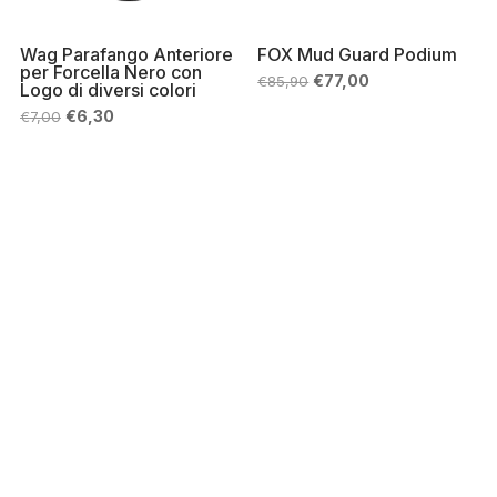
Wag Parafango Anteriore
FOX Mud Guard Podium
per Forcella Nero con
Il
Il
€
77,00
€
85,90
Logo di diversi colori
prezzo
prezzo
originale
attuale
Il
Il
€
6,30
€
7,00
era:
è:
prezzo
prezzo
€85,90.
€77,00.
originale
attuale
era:
è:
€7,00.
€6,30.