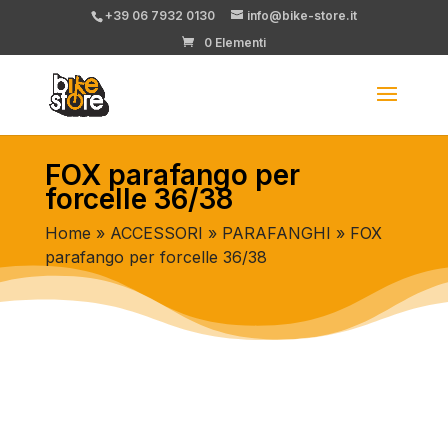
+39 06 7932 0130
info@bike-store.it
0 Elementi
FOX parafango per
forcelle 36/38
Home
»
ACCESSORI
»
PARAFANGHI
» FOX
parafango per forcelle 36/38