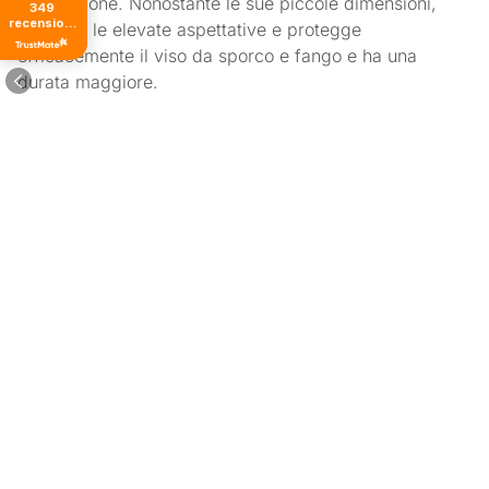
installazione. Nonostante le sue piccole dimensioni,
349
recensioni
soddisfa le elevate aspettative e protegge
di tutti i
efficacemente il viso da sporco e fango e ha una
tempi
durata maggiore.