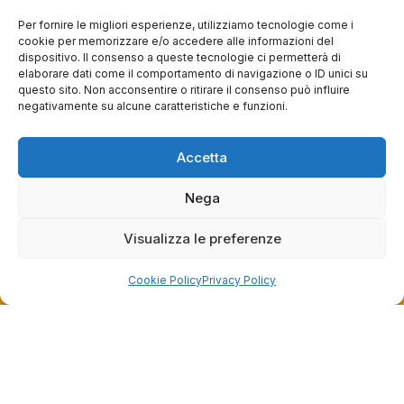
Per fornire le migliori esperienze, utilizziamo tecnologie come i
Grazie per le tue belle parole! Siamo lieti che
cookie per memorizzare e/o accedere alle informazioni del
l'acquisto sia andato liscio, e che possiamo
dispositivo. Il consenso a queste tecnologie ci permetterà di
raccolte e verificate da
fornire il servizio giusto a clienti così fantastici.
elaborare dati come il comportamento di navigazione o ID unici su
Grazie ancora!
questo sito. Non acconsentire o ritirare il consenso può influire
negativamente su alcune caratteristiche e funzioni.
Accetta
Nega
Visualizza le preferenze
Dalla passione per il ciclismo e per le biciclette nasce il
Cookie Policy
Privacy Policy
team Bike-Store