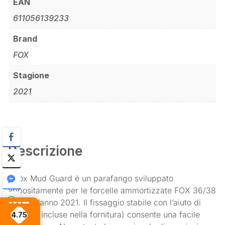
EAN
611056139233
Brand
FOX
Stagione
2021
Descrizione
Il Fox Mud Guard è un parafango sviluppato
appositamente per le forcelle ammortizzate FOX 36/38
mm dell’anno 2021. Il fissaggio stabile con l’aiuto di
due viti (incluse nella fornitura) consente una facile
4.75