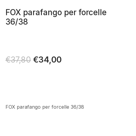
FOX parafango per forcelle
36/38
Il
€
34,00
Il
€
37,80
prezzo
prezzo
originale
attuale
era:
è:
€37,80.
€34,00.
FOX parafango per forcelle 36/38