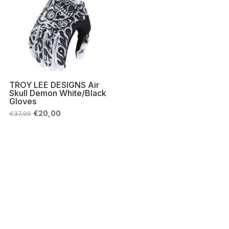
TROY LEE DESIGNS Air
Skull Demon White/Black
Gloves
Il
Il
€
20,00
€
37,99
prezzo
prezzo
originale
attuale
era:
è:
€37,99.
€20,00.