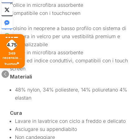
Pollice in microfibra assorbente
Compatibile con i touchscreen
Polsino in neoprene a basso profilo con sistema di
chiusura in velcro per una vestibilità premium e
personalizzabile
4.75
Pollice in microfibra assorbente
349
recensioni
Pollice ed indice conduttivi, compatibili con i touch
di tutti i
tempi
screen
Materiali
48% nylon, 34% poliestere, 14% poliuretano 4%
elastan
Cura
Lavare in lavatrice con ciclo a freddo e delicato
Asciugare su appendiabito
Non candeggiare