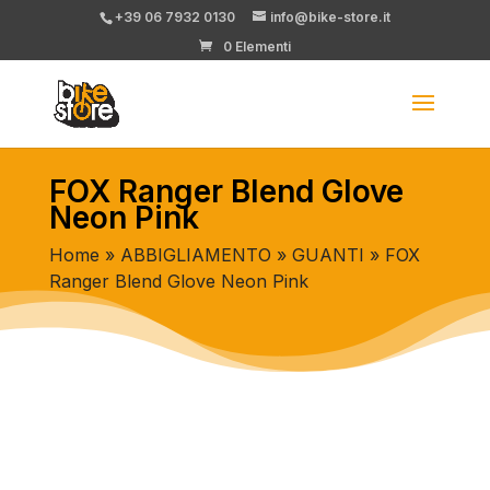
+39 06 7932 0130
info@bike-store.it
0 Elementi
FOX Ranger Blend Glove
Neon Pink
Home
»
ABBIGLIAMENTO
»
GUANTI
» FOX
Ranger Blend Glove Neon Pink