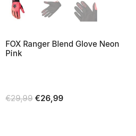
FOX Ranger Blend Glove Neon
Pink
Il
€
26,99
Il
€
29,99
prezzo
prezzo
originale
attuale
era:
è:
€29,99.
€26,99.