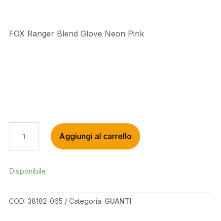
FOX Ranger Blend Glove Neon Pink
FOX
Aggiungi al carrello
RANGER
BLEND
GLOVE
NEON
Disponibile
PINK
QUANTITÀ
COD:
38182-065
Categoria:
GUANTI