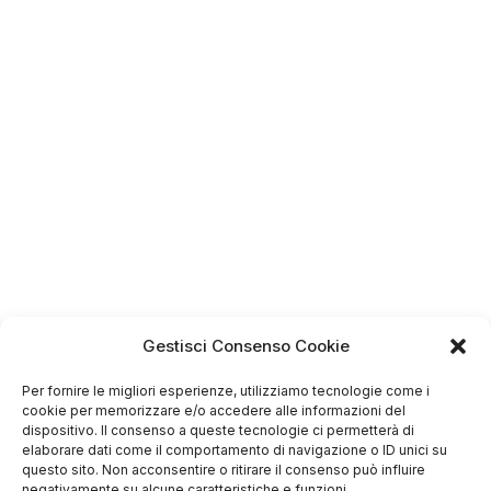
4.75
Gestisci Consenso Cookie
Basato su
349
recensioni
di tutti i tempi
Valutazione
Per fornire le migliori esperienze, utilizziamo tecnologie come i
cookie per memorizzare e/o accedere alle informazioni del
Come raccogliamo le recensioni?
dispositivo. Il consenso a queste tecnologie ci permetterà di
elaborare dati come il comportamento di navigazione o ID unici su
questo sito. Non acconsentire o ritirare il consenso può influire
Salvatore
negativamente su alcune caratteristiche e funzioni.
verificato