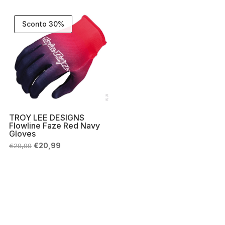
era:
è:
era:
è:
€44,99.
€40,00.
€29,99.
€26,99.
Sconto 30%
TROY LEE DESIGNS
Flowline Faze Red Navy
Gloves
Il
Il
€
20,99
€
29,99
prezzo
prezzo
originale
attuale
era:
è:
€29,99.
€20,99.