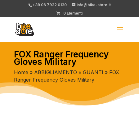
+39 06 7932 0130
info@bike-store.it
0 Elementi
FOX Ranger Frequency
Gloves Military
Home
»
ABBIGLIAMENTO
»
GUANTI
» FOX
Ranger Frequency Gloves Military