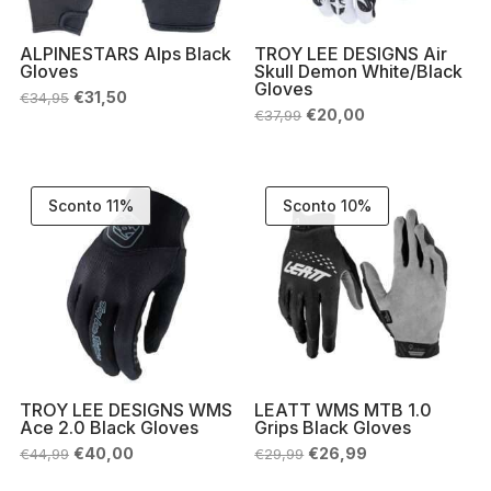
ALPINESTARS Alps Black
TROY LEE DESIGNS Air
Gloves
Skull Demon White/Black
Gloves
Il
Il
€
31,50
€
34,95
prezzo
prezzo
Il
Il
€
20,00
€
37,99
originale
attuale
prezzo
prezzo
era:
è:
originale
attuale
€34,95.
€31,50.
era:
è:
€37,99.
€20,00.
Sconto 11%
Sconto 10%
TROY LEE DESIGNS WMS
LEATT WMS MTB 1.0
Ace 2.0 Black Gloves
Grips Black Gloves
Il
Il
Il
Il
€
40,00
€
26,99
€
44,99
€
29,99
prezzo
prezzo
prezzo
prezzo
originale
attuale
originale
attuale