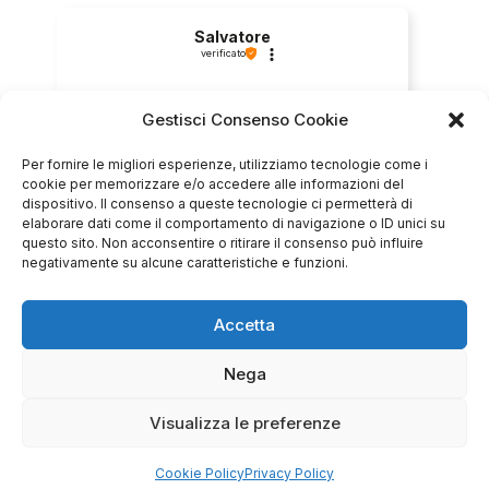
Salvatore
verificato
Gestisci Consenso Cookie
Servizio clienti competente, lo consiglio.
Per fornire le migliori esperienze, utilizziamo tecnologie come i
cookie per memorizzare e/o accedere alle informazioni del
dispositivo. Il consenso a queste tecnologie ci permetterà di
0
0
elaborare dati come il comportamento di navigazione o ID unici su
questo sito. Non acconsentire o ritirare il consenso può influire
questo mese
negativamente su alcune caratteristiche e funzioni.
Commento del venditore
Accetta
Grazie per le tue belle parole! Siamo lieti che
l'acquisto sia andato liscio, e che possiamo
raccolte e verificate da
fornire il servizio giusto a clienti così fantastici.
Nega
Grazie ancora!
Visualizza le preferenze
Cookie Policy
Privacy Policy