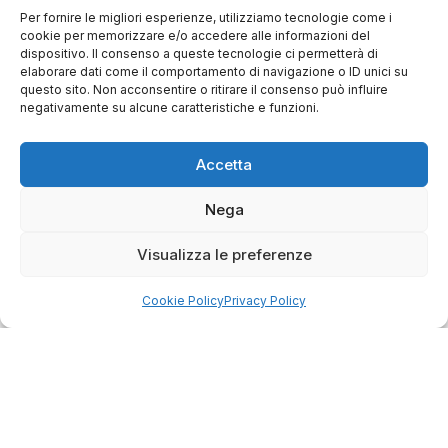
verificato
Per fornire le migliori esperienze, utilizziamo tecnologie come i
cookie per memorizzare e/o accedere alle informazioni del
Personale fantastico che si rivolge al
dispositivo. Il consenso a queste tecnologie ci permetterà di
cliente con il dovuto rispetto. Massima
elaborare dati come il comportamento di navigazione o ID unici su
professionalità. Prodotti ottimamente
questo sito. Non acconsentire o ritirare il consenso può influire
confezionati. Non credo di aver mai
negativamente su alcune caratteristiche e funzioni.
ricevuto un pacchetto migliore. Evasione
degli ordini molto rapida. Un negozio da
0
0
consigliare, attrezzature di marca a buon
Accetta
prezzo. A parte questo, evasione
dell'ordine molto veloce.
questa settimana
Nega
Commento del venditore
Visualizza le preferenze
Siamo contenti della tua bella recensione e della
fiducia. Siamo grati per clienti fantastici come te.
raccolte e verificate da
Saluti, personale del negozio.
Cookie Policy
Privacy Policy