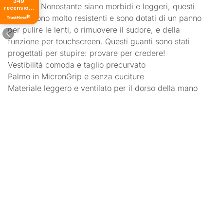
349
dell’aria. Nonostante siano morbidi e leggeri, questi
recensioni
di tutti i
guanti sono molto resistenti e sono dotati di un panno
tempi
per pulire le lenti, o rimuovere il sudore, e della
funzione per touchscreen. Questi guanti sono stati
progettati per stupire: provare per credere!
Vestibilità comoda e taglio precurvato
Palmo in MicronGrip e senza cuciture
Materiale leggero e ventilato per il dorso della mano