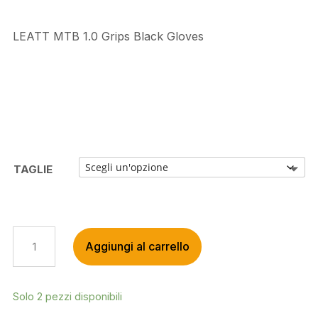
LEATT MTB 1.0 Grips Black Gloves
TAGLIE
LEATT
Aggiungi al carrello
MTB
1.0
GRIPS
BLACK
Solo 2 pezzi disponibili
GLOVES