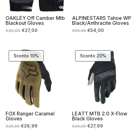
OAKLEY Off Camber Mtb
ALPINESTARS Tahoe WP
Blackout Gloves
Black/Anthracite Gloves
Il
Il
Il
Il
€
27,00
€
54,00
€
30,00
€
59,95
prezzo
prezzo
prezzo
prezzo
originale
attuale
originale
attuale
era:
è:
era:
è:
€30,00.
€27,00.
€59,95.
€54,00.
Sconto 10%
Sconto 20%
FOX Ranger Caramel
LEATT MTB 2.0 X-Flow
Gloves
Black Gloves
Il
Il
Il
Il
€
26,99
€
27,99
€
29,99
€
34,99
prezzo
prezzo
prezzo
prezzo
originale
attuale
originale
attuale