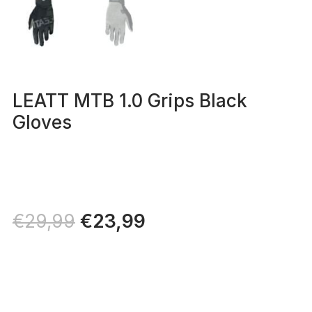
LEATT MTB 1.0 Grips Black
Gloves
Il
€
23,99
Il
€
29,99
prezzo
prezzo
originale
attuale
era:
è:
€29,99.
€23,99.