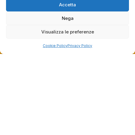
Grazie ancora!
Accetta
Nega
Visualizza le preferenze
Cookie Policy
Privacy Policy
Dalla passione per il ciclismo e per le biciclette nasce il
team Bike-Store
Store
Via Tancredi Canonico 29
00173 Roma