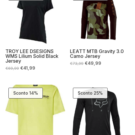
TROY LEE DSESIGNS
LEATT MTB Gravity 3.0
WMS Lilium Solid Black
Camo Jersey
Jersey
Il
Il
€
49,99
€
73,99
prezzo
prezzo
Il
Il
€
41,99
€
69,99
originale
attuale
prezzo
prezzo
era:
è:
originale
attuale
€73,99.
€49,99.
era:
è:
€69,99.
€41,99.
Sconto 14%
Sconto 25%