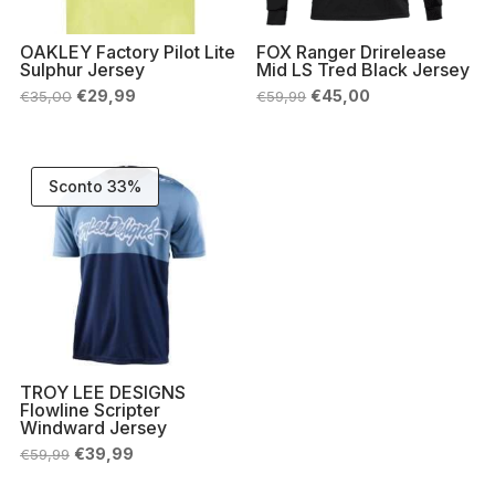
OAKLEY Factory Pilot Lite
FOX Ranger Drirelease
Sulphur Jersey
Mid LS Tred Black Jersey
Il
Il
Il
Il
€
29,99
€
45,00
€
35,00
€
59,99
prezzo
prezzo
prezzo
prezzo
originale
attuale
originale
attuale
era:
è:
era:
è:
€35,00.
€29,99.
€59,99.
€45,00.
Sconto 33%
TROY LEE DESIGNS
Flowline Scripter
Windward Jersey
Il
Il
€
39,99
€
59,99
prezzo
prezzo
originale
attuale