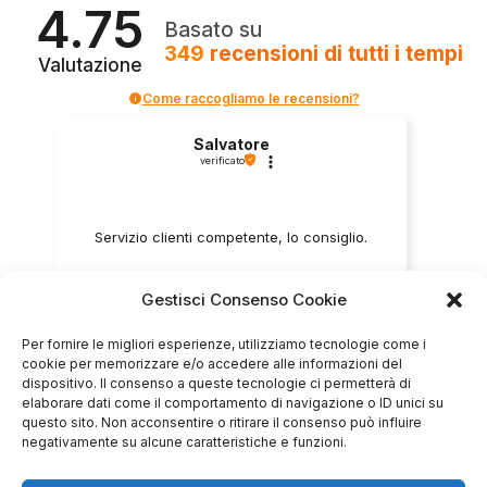
4.75
Basato su
349
recensioni
di tutti i tempi
Valutazione
Come raccogliamo le recensioni?
Salvatore
verificato
Servizio clienti competente, lo consiglio.
Gestisci Consenso Cookie
0
0
Per fornire le migliori esperienze, utilizziamo tecnologie come i
questa settimana
cookie per memorizzare e/o accedere alle informazioni del
dispositivo. Il consenso a queste tecnologie ci permetterà di
Commento del venditore
elaborare dati come il comportamento di navigazione o ID unici su
questo sito. Non acconsentire o ritirare il consenso può influire
Grazie per le tue belle parole! Siamo lieti che
negativamente su alcune caratteristiche e funzioni.
l'acquisto sia andato liscio, e che possiamo
raccolte e verificate da
fornire il servizio giusto a clienti così fantastici.