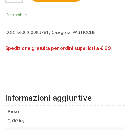
PERFORMANCE
HOPE
E4
Disponibile
QUANTITÀ
COD:
8400160086791
Categoria:
PASTICCHE
Spedizione gratuita per ordini superiori a € 99
Informazioni aggiuntive
Peso
0,00 kg