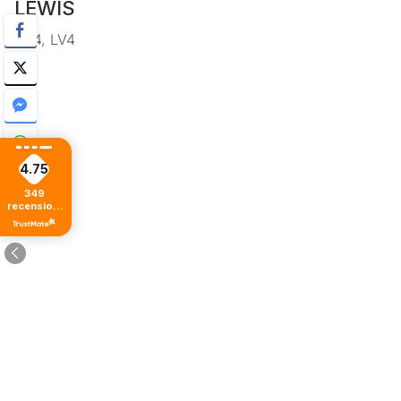
LEWIS
LH4, LV4
4.75
349
recensioni
di tutti i
tempi