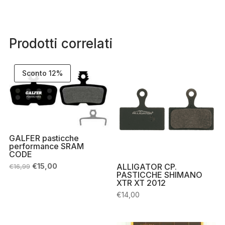
Prodotti correlati
Sconto 12%
GALFER pasticche
performance SRAM
CODE
Il
Il
ALLIGATOR CP.
€
15,00
€
16,99
prezzo
prezzo
PASTICCHE SHIMANO
originale
attuale
XTR XT 2012
era:
è:
€
14,00
€16,99.
€15,00.