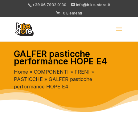
+39 06 7932 0130
info@bike-store.it
0 Elementi
GALFER pasticche
performance HOPE E4
Home
»
COMPONENTI
»
FRENI
»
PASTICCHE
» GALFER pasticche
performance HOPE E4