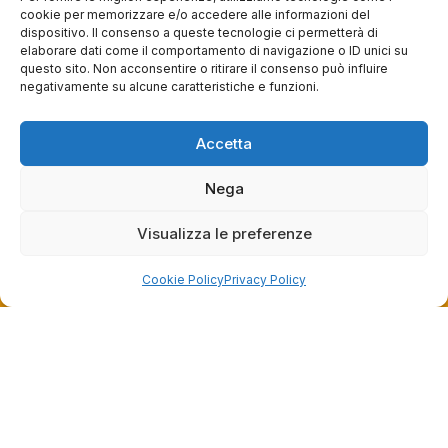
0
0
cookie per memorizzare e/o accedere alle informazioni del
dispositivo. Il consenso a queste tecnologie ci permetterà di
questa settimana
elaborare dati come il comportamento di navigazione o ID unici su
questo sito. Non acconsentire o ritirare il consenso può influire
Commento del venditore
negativamente su alcune caratteristiche e funzioni.
Grazie per le tue belle parole! Siamo lieti che
l'acquisto sia andato liscio, e che possiamo
Accetta
raccolte e verificate da
fornire il servizio giusto a clienti così fantastici.
Grazie ancora!
Nega
Visualizza le preferenze
Cookie Policy
Privacy Policy
Dalla passione per il ciclismo e per le biciclette nasce il
team Bike-Store