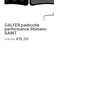
GALFER pasticche
performance Shimano
SAINT
Il
Il
€
15,00
€
16,99
prezzo
prezzo
originale
attuale
era:
è:
€16,99.
€15,00.