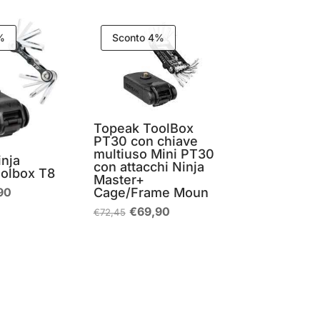
%
Sconto 4%
Topeak ToolBox
PT30 con chiave
multiuso Mini PT30
nja
con attacchi Ninja
oolbox T8
Master+
Il
Cage/Frame Moun
90
zo
prezzo
Il
Il
€
69,90
€
72,45
nale
attuale
prezzo
prezzo
è:
originale
attuale
60.
€39,90.
era:
è:
€72,45.
€69,90.