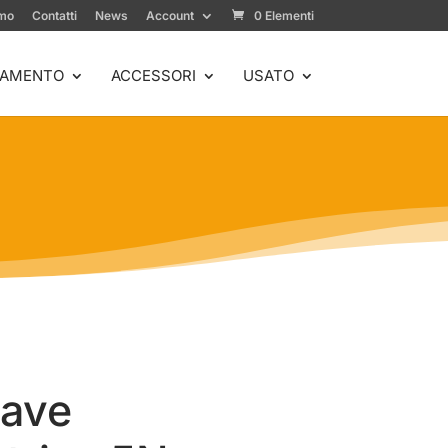
amo
Contatti
News
Account
0 Elementi
IAMENTO
ACCESSORI
USATO
iave