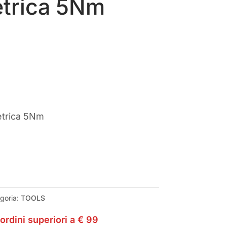
trica 5Nm
rezzo
tuale
8,90.
trica 5Nm
goria:
TOOLS
ordini superiori a € 99