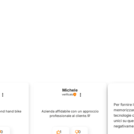
Michele
verificato
Per fornire 
Il p
memorizzare
cond hand bike
Azienda affidabile con un approccio
descri
tecnologie 
professionale al cliente.💯
unici su que
negativament
0
1
0