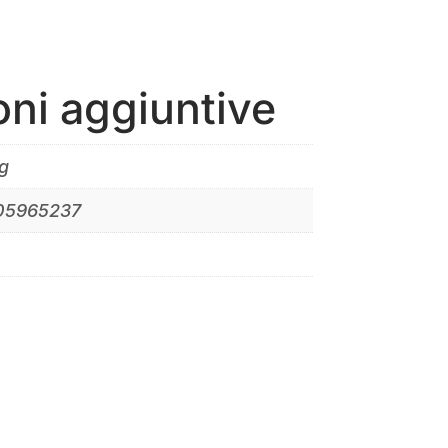
oni aggiuntive
g
05965237