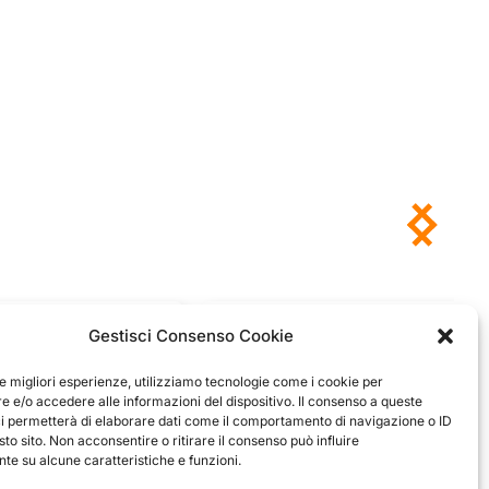
Antonio
Marco
Gestisci Consenso Cookie
verificato
verificato
Ottimo approccio al cliente.
le migliori esperienze, utilizziamo tecnologie come i cookie per
Consegna ottima, senza intoppi.
rodotto è conforme alla
 e/o accedere alle informazioni del dispositivo. Il consenso a queste
Senza dubbio un'azienda di alto
zione, sono soddisfatto
ci permetterà di elaborare dati come il comportamento di navigazione o ID
livello. Lo consiglio. La confezione è
dell'acquisto.
sto sito. Non acconsentire o ritirare il consenso può influire
davvero bella, sembra fatta apposta
e su alcune caratteristiche e funzioni.
per me.
1
0
3
0