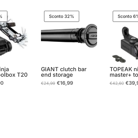
3%
Sconto 32%
Sconto 6
nja
GIANT clutch bar
TOPEAK ni
oolbox T20
end storage
master+ t
Il
Il
Il
Il
90
€
16,99
€
39,
€
24,99
€
42,60
o
prezzo
prezzo
prezzo
prez
ale
attuale
originale
attuale
origi
è:
era:
è:
era:
5.
€59,90.
€24,99.
€16,99.
€42,