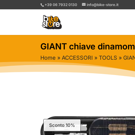
+39 06 7932 0130
info@bike-store.it
GIANT chiave dinamom
Home
»
ACCESSORI
»
TOOLS
» GIA
Sconto 10%