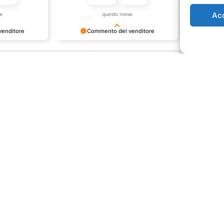
Ac
e
questo mese
enditore
Commento del venditore
Co
one così
Grazie per le tue belle parole!
Siamo conte
ervire clienti
Apprezziamo il tempo che dedichi a
recensione 
mpo e lo sforzo
condividere la tua esperienza con noi.
per clienti
e la tua
Siamo felici di avere clienti come te.
personale 
vediamo in
Saluti, personale del negozio.
Orari negozio
Servizi
Easy R
edi
Lun: 15 – 19
30gg0ri
 29
Mar – Sab: 10 –
Servizi
ma
13:30 ⇢ 14:30 –
Valutaz
19:00
932 0130
usato
Dom: chiuso
-store.it
p