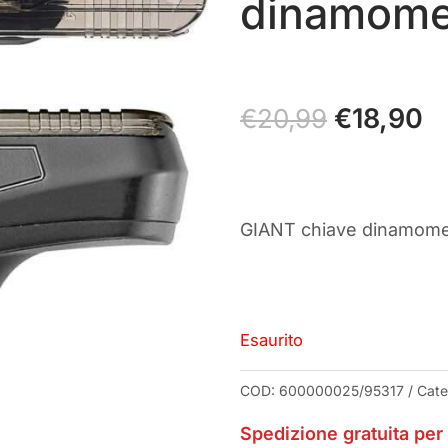
dinamome
Il
€
18,90
Il
€
20,99
prezzo
p
originale
at
era:
è:
€20,99.
€1
GIANT chiave dinamome
Esaurito
COD:
600000025/95317
Cate
Spedizione gratuita per 