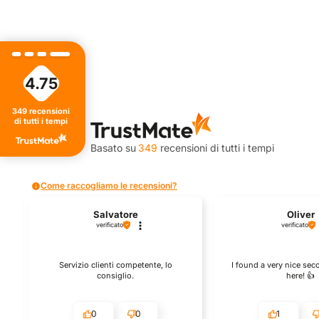
4.75
349
recensioni
4.75
di tutti i tempi
Valutazione
Basato su
349
recensioni
di tutti i tempi
Come raccogliamo le recensioni?
Salvatore
Oliver
verificato
verificato
Servizio clienti competente, lo
I found a very nice se
consiglio.
here! 👍️
0
0
1