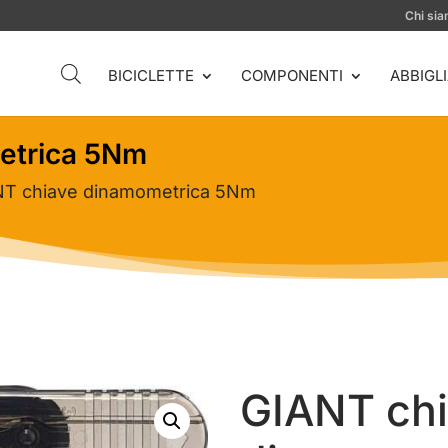
Chi si
BICICLETTE
COMPONENTI
ABBIGL
etrica 5Nm
NT chiave dinamometrica 5Nm
GIANT ch