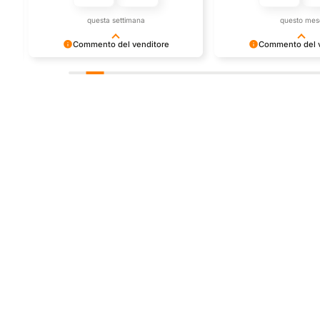
questa settimana
questo mes
Commento del venditore
Commento del v
Grazie per le tue belle parole! Siamo
Grazie per una recensi
ti
lieti che l'acquisto sia andato liscio, e
positiva - è un piacere s
che possiamo fornire il servizio giusto
così! Apprezziamo il te
a clienti così fantastici. Grazie ancora!
che metti nel condivider
esperienza con noi. Ci 
giro!
Store
Via Tancr
Dalla passione per
Canonico
il ciclismo e per le
00173 Ro
biciclette nasce il
+39 06 7
team Bike-Store
info@bike
WhatsAp