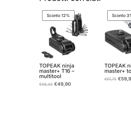
Sconto 12%
Sconto 
TOPEAK ninja
TOPEAK ni
master+ T16 –
master+ t
multitool
Il
€
59,
€
61,75
prezz
Il
Il
€
49,90
€
56,45
origin
prezzo
prezzo
era:
originale
attuale
€61,7
era:
è:
€56,45.
€49,90.