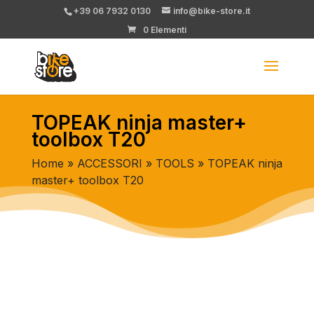
+39 06 7932 0130
info@bike-store.it
0 Elementi
TOPEAK ninja master+
toolbox T20
Home
»
ACCESSORI
»
TOOLS
» TOPEAK ninja
master+ toolbox T20