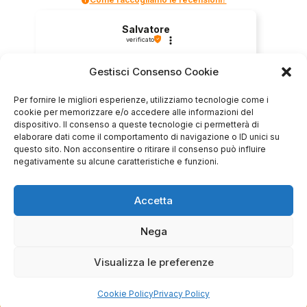
Salvatore
verificato
Gestisci Consenso Cookie
Servizio clienti competente, lo consiglio.
Per fornire le migliori esperienze, utilizziamo tecnologie come i
cookie per memorizzare e/o accedere alle informazioni del
dispositivo. Il consenso a queste tecnologie ci permetterà di
0
0
elaborare dati come il comportamento di navigazione o ID unici su
questo sito. Non acconsentire o ritirare il consenso può influire
negativamente su alcune caratteristiche e funzioni.
questa settimana
Commento del venditore
Accetta
Grazie per le tue belle parole! Siamo lieti che
l'acquisto sia andato liscio, e che possiamo
Nega
raccolte e verificate da
fornire il servizio giusto a clienti così fantastici.
Grazie ancora!
Visualizza le preferenze
Cookie Policy
Privacy Policy