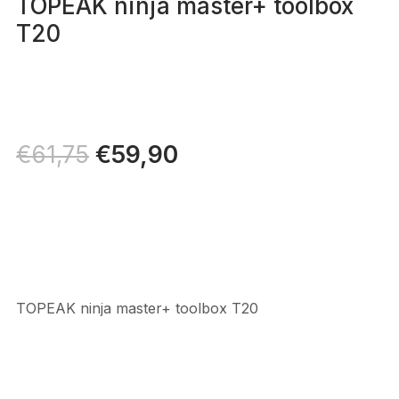
TOPEAK ninja master+ toolbox
T20
Il
€
59,90
Il
€
61,75
prezzo
prezzo
originale
attuale
era:
è:
€61,75.
€59,90.
TOPEAK ninja master+ toolbox T20