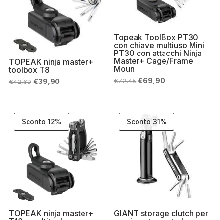
Topeak ToolBox PT30
con chiave multiuso Mini
PT30 con attacchi Ninja
Master+ Cage/Frame
TOPEAK ninja master+
Moun
toolbox T8
Il
Il
Il
Il
€
69,90
€
72,45
€
39,90
€
42,60
prezzo
prezzo
prezzo
prezzo
originale
attuale
originale
attuale
era:
è:
era:
è:
€72,45.
€69,90.
€42,60.
€39,90.
Sconto 12%
Sconto 31%
TOPEAK ninja master+
GIANT storage clutch per