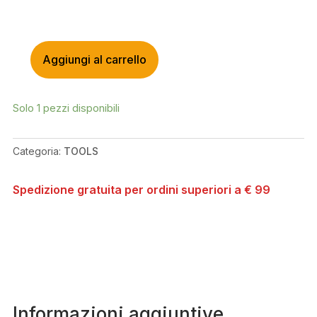
Aggiungi al carrello
TOPEAK
NINJA
MASTER+
Solo 1 pezzi disponibili
TOOLBOX
T20
QUANTITÀ
Categoria:
TOOLS
Spedizione gratuita per ordini superiori a € 99
Informazioni aggiuntive