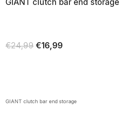
GIANT clutch bar end storage
Il
€
16,99
Il
€
24,99
prezzo
prezzo
originale
attuale
era:
è:
€24,99.
€16,99.
GIANT clutch bar end storage