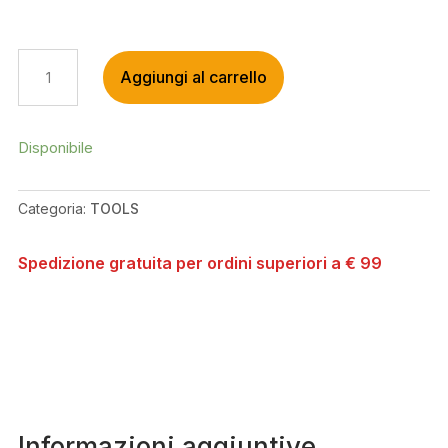
GIANT
Aggiungi al carrello
CLUTCH
BAR
END
STORAGE
Disponibile
QUANTITÀ
Categoria:
TOOLS
Spedizione gratuita per ordini superiori a € 99
Informazioni aggiuntive