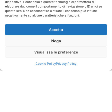
dispositivo. Il consenso a queste tecnologie ci permetterà di
elaborare dati come il comportamento di navigazione o ID unici su
Servizio clienti competente, lo consiglio.
questo sito. Non acconsentire o ritirare il consenso può influire
negativamente su alcune caratteristiche e funzioni.
0
0
Accetta
questa settimana
Nega
Commento del venditore
Grazie per le tue belle parole! Siamo lieti che
Visualizza le preferenze
l'acquisto sia andato liscio, e che possiamo
raccolte e verificate da
fornire il servizio giusto a clienti così fantastici.
Cookie Policy
Privacy Policy
Grazie ancora!