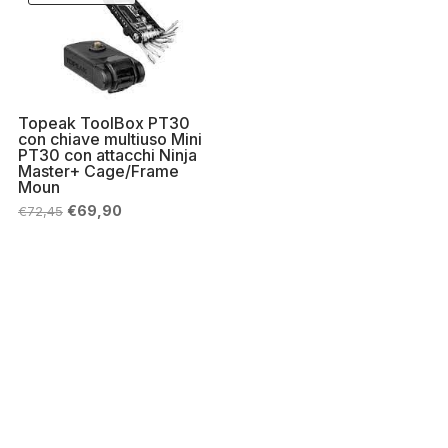
Topeak ToolBox PT30
con chiave multiuso Mini
PT30 con attacchi Ninja
Master+ Cage/Frame
Moun
Il
Il
€
69,90
€
72,45
prezzo
prezzo
originale
attuale
era:
è:
€72,45.
€69,90.