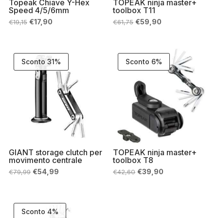
Topeak Chiave Y-Hex
TOPEAK ninja master+
Speed 4/5/6mm
toolbox T11
Il
Il
Il
Il
€
17,90
€
59,90
€
19,15
€
61,75
prezzo
prezzo
prezzo
prezzo
originale
attuale
originale
attuale
era:
è:
era:
è:
€19,15.
€17,90.
€61,75.
€59,90.
Sconto 31%
Sconto 6%
GIANT storage clutch per
TOPEAK ninja master+
movimento centrale
toolbox T8
Il
Il
Il
Il
€
54,99
€
39,90
€
79,99
€
42,60
prezzo
prezzo
prezzo
prezzo
originale
attuale
originale
attuale
era:
è:
era:
è:
€79,99.
€54,99.
€42,60.
€39,90.
Sconto 4%