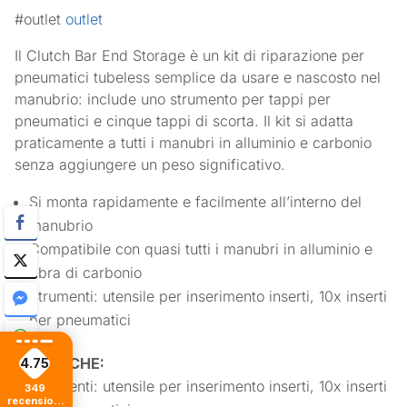
#outlet
outlet
Il Clutch Bar End Storage è un kit di riparazione per
pneumatici tubeless semplice da usare e nascosto nel
manubrio: include uno strumento per tappi per
pneumatici e cinque tappi di scorta. Il kit si adatta
praticamente a tutti i manubri in alluminio e carbonio
senza aggiungere un peso significativo.
Si monta rapidamente e facilmente all’interno del
manubrio
Compatibile con quasi tutti i manubri in alluminio e
fibra di carbonio
Strumenti: utensile per inserimento inserti, 10x inserti
per pneumatici
SPECIFICHE:
4.75
Strumenti: utensile per inserimento inserti, 10x inserti
349
recensioni