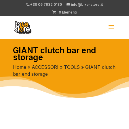
+39 06 7932 0130
info@bike-store.it
0 Elementi
GIANT clutch bar end
storage
Home
»
ACCESSORI
»
TOOLS
» GIANT clutch
bar end storage