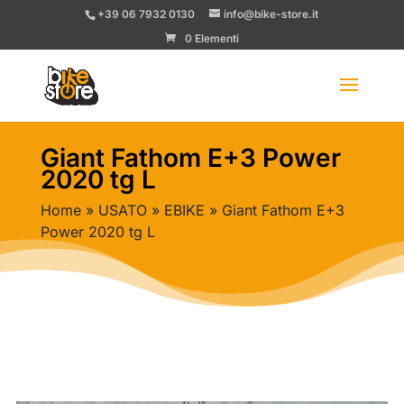
+39 06 7932 0130
info@bike-store.it
0 Elementi
Giant Fathom E+3 Power
2020 tg L
Home
»
USATO
»
EBIKE
» Giant Fathom E+3
Power 2020 tg L