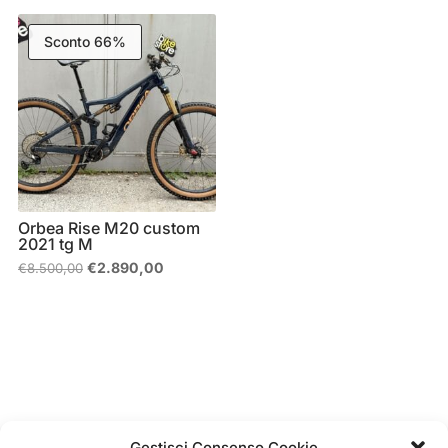
€2.599,00.
€1.500,00
era:
è:
€10.999,00.
€8.500,00.
Sconto 66%
Orbea Rise M20 custom
2021 tg M
Il
Il
€
2.890,00
€
8.500,00
prezzo
prezzo
originale
attuale
era:
è:
€8.500,00.
€2.890,00.
Gestisci Consenso Cookie