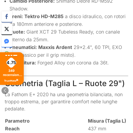
Cambio Posteriore:
Shimano Deore RD-M592
Shadow.
Freni:
Tektro HD-M285
a disco idraulico, con rotori
da 180mm anteriore e posteriore.
Ruote:
Giant XCT 29 Tubeless Ready, con canale
interno da 25mm.
Pneumatici:
Maxxis Ardent
29×2.4", 60 TPI, EXO
(un classico per il grip misto).
Guarnitura:
Forged Alloy con corona da 36t.
4.75
349
recensioni
di tutti i
Geometria (Taglia L – Ruote 29")
tempi
La Fathom E+ 2020 ha una geometria bilanciata, non
troppo estrema, per garantire comfort nelle lunghe
pedalate.
Parametro
Misura (Taglia L)
Reach
437 mm