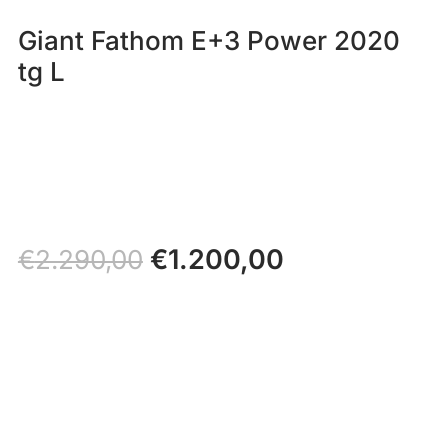
Giant Fathom E+3 Power 2020
tg L
Il
€
1.200,00
Il
€
2.290,00
prezzo
prezzo
originale
attuale
era:
è:
€2.290,00.
€1.200,00.