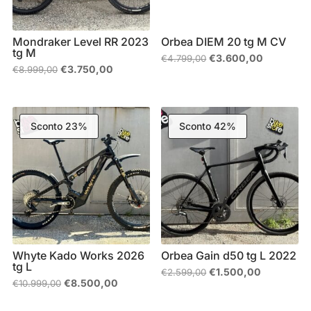
Mondraker Level RR 2023
Orbea DIEM 20 tg M CV
tg M
Il
Il
€
3.600,00
€
4.799,00
prezzo
prezzo
Il
Il
€
3.750,00
€
8.999,00
originale
attuale
prezzo
prezzo
era:
è:
originale
attuale
€4.799,00.
€3.600,00
era:
è:
€8.999,00.
€3.750,00.
Sconto 23%
Sconto 42%
Whyte Kado Works 2026
Orbea Gain d50 tg L 2022
tg L
Il
Il
€
1.500,00
€
2.599,00
prezzo
prezzo
Il
Il
€
8.500,00
€
10.999,00
originale
attuale
prezzo
prezzo
era:
è:
originale
attuale